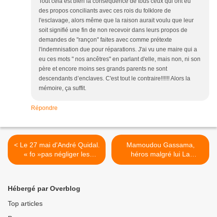
Tout cela est bien la conséquence de tous ceux qui ont eu
des propos conciliants avec ces rois du folklore de
l'esclavage, alors même que la raison aurait voulu que leur
soit signifié une fin de non recevoir dans leurs propos de
demandes de "rançon" faites avec comme prétexte
l'indemnisation due pour réparations. J'ai vu une maire qui a
eu ces mots " nos ancêtres" en parlant d'elle, mais non, ni son
père et encore moins ses grands parents ne sont
descendants d’enclaves. C'est tout le contraire!!!!!! Alors la
mémoire, ça suffit.
Répondre
< Le 27 mai d'André Quidal.
Mamoudou Gassama,
« fo »pas négliger les
héros malgré lui La
cavaliers solitaires !
récupération bat son plein,
par Franck Crudo. >
Hébergé par Overblog
Top articles