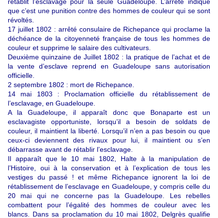
rétablit l’esclavage pour la seule Guadeloupe. L’arrëté indique
que c’est une punition contre des hommes de couleur qui se sont
révoltés.
17 juillet 1802 : arrêté consulaire de Richepance qui proclame la
déchéance de la citoyenneté française de tous les hommes de
couleur et supprime le salaire des cultivateurs.
Deuxième quinzaine de Juillet 1802 : la pratique de l’achat et de
la vente d’esclave reprend en Guadeloupe sans autorisation
officielle.
2 septembre 1802 : mort de Richepance.
14 mai 1803 : Proclamation officielle du rétablissement de
l’esclavage, en Guadeloupe.
A la Guadeloupe, il apparaît donc que Bonaparte est un
esclavagiste opportuniste, lorsqu’il a besoin de soldats de
couleur, il maintient la liberté. Lorsqu’il n’en a pas besoin ou que
ceux-ci deviennent des rivaux pour lui, il maintient ou s’en
débarrasse avant de rétablir l’esclavage.
Il apparaît que le 10 mai 1802, Halte à la manipulation de
l’Histoire, oui à la conservation et à l’explication de tous les
vestiges du passé ! et même Richepance ignorent la loi de
rétablissement de l’esclavage en Guadeloupe, y compris celle du
20 mai qui ne concerne pas la Guadeloupe. Les rebelles
combattent pour l’égalité des hommes de couleur avec les
blancs. Dans sa proclamation du 10 mai 1802, Delgrès qualifie