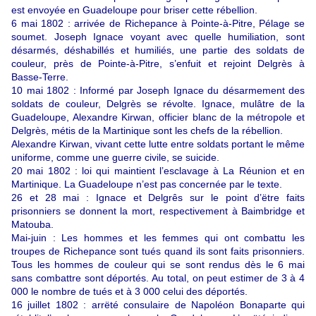
est envoyée en Guadeloupe pour briser cette rébellion.
6 mai 1802 : arrivée de Richepance à Pointe-à-Pitre, Pélage se
soumet. Joseph Ignace voyant avec quelle humiliation, sont
désarmés, déshabillés et humiliés, une partie des soldats de
couleur, près de Pointe-à-Pitre, s’enfuit et rejoint Delgrès à
Basse-Terre.
10 mai 1802 : Informé par Joseph Ignace du désarmement des
soldats de couleur, Delgrès se révolte. Ignace, mulâtre de la
Guadeloupe, Alexandre Kirwan, officier blanc de la métropole et
Delgrès, métis de la Martinique sont les chefs de la rébellion.
Alexandre Kirwan, vivant cette lutte entre soldats portant le même
uniforme, comme une guerre civile, se suicide.
20 mai 1802 : loi qui maintient l’esclavage à La Réunion et en
Martinique. La Guadeloupe n’est pas concernée par le texte.
26 et 28 mai : Ignace et Delgrês sur le point d’ëtre faits
prisonniers se donnent la mort, respectivement à Baimbridge et
Matouba.
Mai-juin : Les hommes et les femmes qui ont combattu les
troupes de Richepance sont tués quand ils sont faits prisonniers.
Tous les hommes de couleur qui se sont rendus dès le 6 mai
sans combattre sont déportés. Au total, on peut estimer de 3 à 4
000 le nombre de tués et à 3 000 celui des déportés.
16 juillet 1802 : arrëté consulaire de Napoléon Bonaparte qui