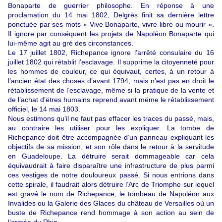
Bonaparte de guerrier philosophe. En réponse à une
proclamation du 14 mai 1802, Delgrès finit sa dernière lettre
ponctuée par ses mots « Vive Bonaparte, vivre libre ou mourir ».
Il ignore par conséquent les projets de Napoléon Bonaparte qui
lui-même agit au gré des circonstances.
Le 17 juillet 1802, Richepance ignore l’arrêté consulaire du 16
juillet 1802 qui rétablit l’esclavage. Il supprime la citoyenneté pour
les hommes de couleur, ce qui équivaut, certes, à un retour à
l’ancien état des choses d’avant 1794, mais n’est pas en droit le
rétablissement de l’esclavage, même si la pratique de la vente et
de l’achat d’ëtres humains reprend avant mëme le rétablissement
officiel, le 14 mai 1803.
Nous estimons qu’il ne faut pas effacer les traces du passé, mais,
au contraire les utiliser pour les expliquer. La tombe de
Richepance doit être accompagnée d’un panneau expliquant les
objectifs de sa mission, et son rôle dans le retour à la servitude
en Guadeloupe. La détruire serait dommageable car cela
équivaudrait à faire disparaître une infrastructure de plus parmi
ces vestiges de notre douloureux passé. Si nous entrions dans
cette spirale, il faudrait alors détruire l’Arc de Triomphe sur lequel
est gravé le nom de Richepance, le tombeau de Napoléon aux
Invalides ou la Galerie des Glaces du château de Versailles où un
buste de Richepance rend hommage à son action au sein de
l’armée du Rhin.…