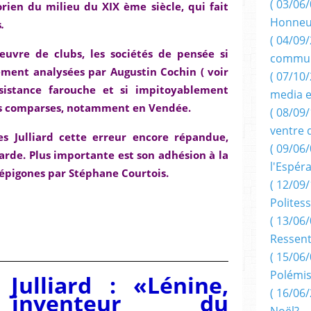
( 03/06/
orien du milieu du XIX ème siècle, qui fait
Honneu
s
.
( 04/09/
oeuvre de clubs, les sociétés de pensée si
commun
ent analysées par Augustin Cochin ( voir
( 07/10
sistance farouche et si impitoyablement
media e
es comparses, notamment en Vendée.
( 08/09/
ventre 
s Julliard cette erreur encore répandue,
( 09/06/
arde. Plus importante est son adhésion à la
l'Espér
 épigones par Stéphane Courtois.
( 12/09/
Politess
( 13/06/
Ressent
( 15/06/
Polémis
 Julliard : «Lénine,
( 16/06/
 inventeur du
Noël?