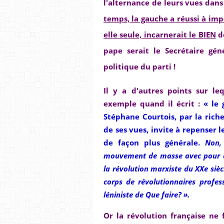
l'alternance de leurs vues da
temps, la gauche a réussi à impo
elle seule, incarnerait le BIEN
de
pape serait le Secrétaire gén
politique du parti !
Il y a d'autres points sur leq
exemple quand il écrit :
« le 
Stéphane Courtois, par la rich
de ses vues, invite à repenser l
de façon plus générale.
Non,
mouvement de masse avec pour act
la révolution marxiste du XXe siècl
corps de révolutionnaires profes
léniniste de Que faire? ».
Or la révolution française ne