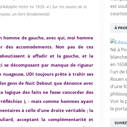
est sou
u d'Adolphe Hitler en 1939. 4 ) Sur les causes de la
courtois
nçaise, un livre fondamental.
À PRO
 un homme de gauche, avec qui, moi homme
ver des accomodements. Non pas de ces
Né à Poi
aboutissent à affadir et la gauche, et la
blanche
en 1658
e-ci se décomposant par manque de rigueur
l'un de 
e nuageuse, UDI toujours prête à trahir ses
Rouen e
 les gens de Nuit Debout que dénonce avec
d'une f
la logique des faits ne fasse concorder des
philoso
Voir le 
irréfléchies ), - mais comme hommes ayant
le porta
entaires à celle d'une droite véritable ; la
Juliard, acceptant la complémentarité et
SUIVE