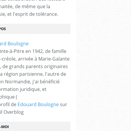
haitée, de même que la
ie, et l'esprit de tolérance.
POS
nte-à-Pitre en 1942, de famille
-créole, arrivée à Marie-Galante
, de grands parents originaires
la région parisienne, l'autre de
n Normandie, j'ai bénéficié
ormation juridique, et
phique (
profil de
Edouard Boulogne
sur
il Overblog
Z-MOI