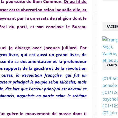
ns la poursuite du Bien Commun.
Or au fil du
ser cette aberration selon laquelle elle, et
venant par là un ersatz de religion dont le
FACEB
éral du parti, et son conclave le Bureau
uel je diverge avec Jacques Julliard. Par
gros livre, qui est aussi un grand livre, de
esse de sa documentation et la profondeur
PAGES
es rapports de la gauche et de la révolution
 certes, la Révolution française, qui fut un
(01/06/
eur principal le peuple selon Michelet, mais
pensée 
e, dès lors que l'acteur principal est devenu ce
( 01/12
sionnels, organisés en partie selon le schéma
psychol
( 01/12:
(02 juin
 fut guère le mouvement de masse dont il