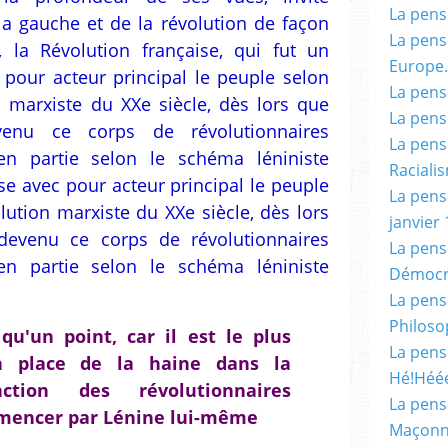
La pensé
la gauche et de la révolution de façon
La pensé
, la Révolution française, qui fut un
Europe.
our acteur principal le peuple selon
La pensé
n marxiste du XXe siècle, dès lors que
La pensé
evenu ce corps de révolutionnaires
La pensé
 en partie selon le schéma léniniste
Racialis
 avec pour acteur principal le peuple
La pensé
lution marxiste du XXe siècle, dès lors
janvier 
 devenu ce corps de révolutionnaires
La pens
 en partie selon le schéma léniniste
Démocr
La pensé
Philoso
qu'un point, car il est le plus
La pens
la place de la haine dans la
Hé!Héé
ction des révolutionnaires
La pensé
mmencer par Lénine lui-même
Maçonn