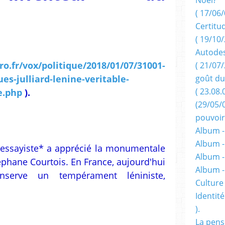
( 17/06/
Certitu
( 19/10/
Autodes
ro.fr/vox/politique/2018/01/07/31001-
( 21/07/
goût du
s-julliard-lenine-veritable-
( 23.08.
e.php
).
(29/05/
pouvoir
Album -
Album -
 essayiste* a apprécié la monumentale
Album -
éphane Courtois. En France, aujourd'hui
Album 
 conserve un tempérament léniniste,
Culture 
Identité
).
La pens