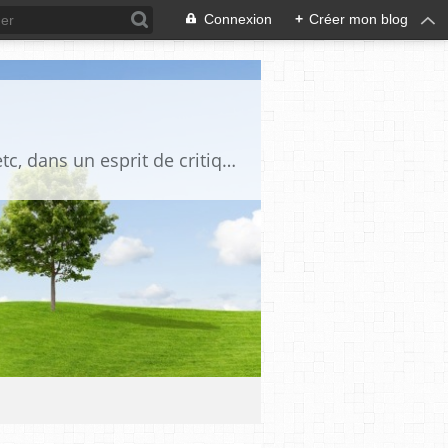
Connexion
+
Créer mon blog
Blog destiné à commenter l'actualité, politique, économique, culturelle, sportive, etc, dans un esprit de critique philosophique, d'esprit chrétien et français.La collaboration des lecteurs est souhaitée, de même que la courtoisie, et l'esprit de tolérance.