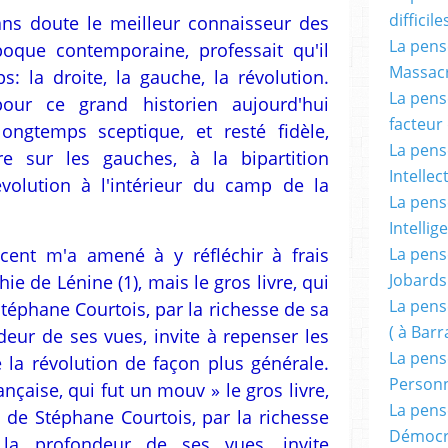
difficile
sans doute le meilleur connaisseur des
La pensé
poque contemporaine, professait qu'il
Massacr
s: la droite, la gauche, la révolution.
La pensé
ur ce grand historien aujourd'hui
facteur d
ongtemps sceptique, et resté fidèle,
La pensé
 sur les gauches, à la bipartition
Intellec
évolution à l'intérieur du camp de la
La pensé
Intellig
La pensé
cent m'a amené à y réfléchir à frais
Jobards
e de Lénine (1), mais le gros livre, qui
La pensé
Stéphane Courtois, par la richesse de sa
( à Bar
eur de ses vues, invite à repenser les
La pens
 la révolution de façon plus générale.
Person
ançaise, qui fut un mouv » le gros livre,
La pens
, de Stéphane Courtois, par la richesse
Démocr
la profondeur de ses vues, invite