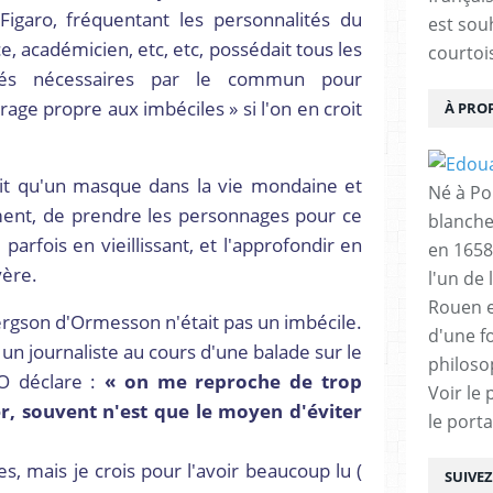
Figaro, fréquentant les personnalités du
est sou
, académicien, etc, etc, possédait tous les
courtois
jugés nécessaires par le commun pour
rage propre aux imbéciles » si l'on en croit
À PRO
soit qu'un masque dans la vie mondaine et
Né à Poi
mment, de prendre les personnages pour ce
blanche
parfois en vieillissant, et l'approfondir en
en 1658
yère.
l'un de 
Rouen e
 Bergson d'Ormesson n'était pas un imbécile.
d'une f
un journaliste au cours d'une balade sur le
philoso
'O déclare :
« on me reproche de trop
Voir le 
ler, souvent n'est que le moyen d'éviter
le porta
es, mais je crois pour l'avoir beaucoup lu (
SUIVE