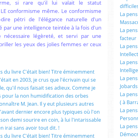
e, si rare qu'il lui valait le statut
difficile
tait LE conformisme même. Le conformisme
La pensé
à-dire pétri de l'élégance naturelle d'un
Massacr
 par une intelligence teintée à la fois d'un
La pensé
e nécessaire légèreté, et servi par une
facteur d
 briller les yeux des jolies femmes er ceux
La pensé
Intellec
La pensé
Intellig
La pensé
Jobards
La pensé
( à Bar
La pens
Person
La pens
Démocr