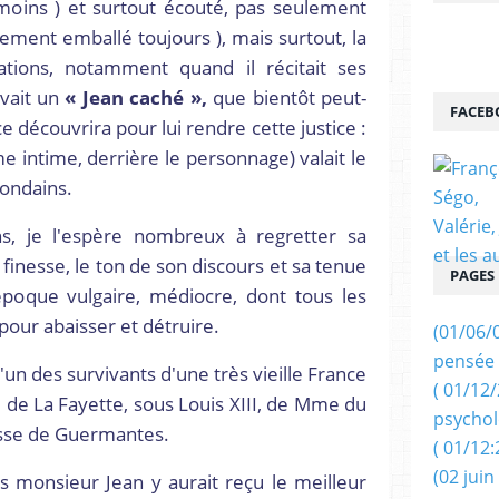
 moins ) et surtout écouté, pas seulement
ement emballé toujours ), mais surtout, la
ations, notamment quand il récitait ses
avait un
« Jean caché »,
que bientôt peut-
FACEB
e découvrira pour lui rendre cette justice :
 intime, derrière le personnage) valait le
mondains.
ns, je l'espère nombreux à regretter sa
a finesse, le ton de son discours et sa tenue
PAGES
époque vulgaire, médiocre, dont tous les
pour abaisser et détruire.
(01/06/
pensée 
un des survivants d'une très vieille France
( 01/12
e de La Fayette, sous Louis XIII, de Mme du
psychol
sse de Guermantes.
( 01/12:
(02 juin
s monsieur Jean y aurait reçu le meilleur