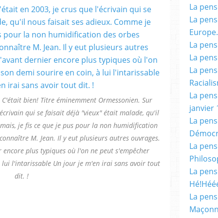
La pensé
La pensé
Europe.
La pensé
La pensé
La pensé
Racialis
La pensé
re C'était bien! Titre éminemment Ormessonien. Sur
janvier 
crivain qui se faisait déjà "vieux" était malade, qu'il
La pens
mais, je fis ce que je pus pour la non humidification
Démocr
connaître M. Jean. Il y eut plusieurs autres ouvrages.
La pensé
er encore plus typiques où l'on ne peut s'empêcher
Philoso
lui l'intarissable Un jour je m'en irai sans avoir tout
La pens
dit. !
Hé!Héé
La pensé
Maçonn