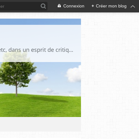
Connexion
+
Créer mon blog
Blog destiné à commenter l'actualité, politique, économique, culturelle, sportive, etc, dans un esprit de critique philosophique, d'esprit chrétien et français.La collaboration des lecteurs est souhaitée, de même que la courtoisie, et l'esprit de tolérance.