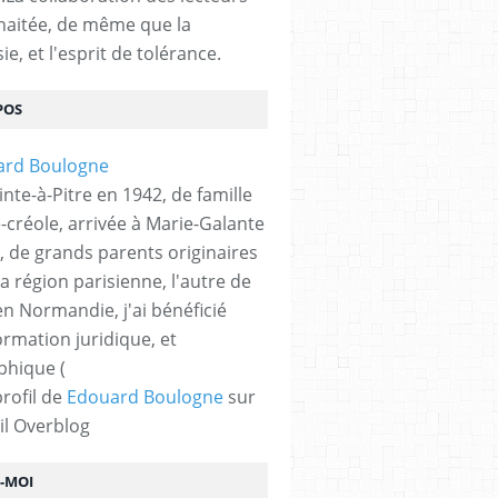
haitée, de même que la
ie, et l'esprit de tolérance.
POS
nte-à-Pitre en 1942, de famille
-créole, arrivée à Marie-Galante
, de grands parents originaires
la région parisienne, l'autre de
n Normandie, j'ai bénéficié
ormation juridique, et
phique (
profil de
Edouard Boulogne
sur
il Overblog
Z-MOI