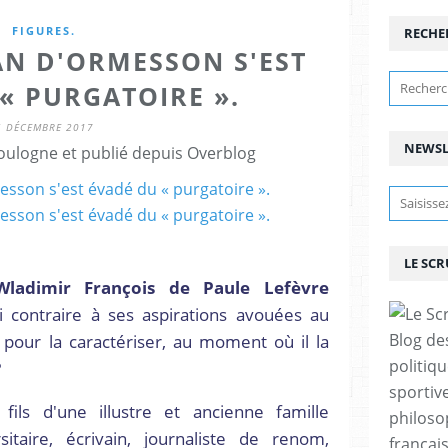
FIGURES.
RECHE
EAN D'ORMESSON S'EST
« PURGATOIRE ».
5 DÉCEMBRE 2017
NEWSL
ulogne et publié depuis Overblog
LE SC
adimir François de Paule Lefèvre
si contraire à ses aspirations avouées au
pour la caractériser, au moment où il la
Blog de
politiq
?
sportive
fils d'une illustre et ancienne famille
philoso
rsitaire, écrivain, journaliste de renom,
françai