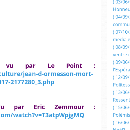
( 03/06/
Honneu
( 04/09/
commun
( 07/10
media e
( 08/09/
ventre 
( 09/06/
 vu par Le Point :
l'Espér
/culture/jean-d-ormesson-mort-
( 12/09/
017-2177280_3.php
Politess
( 13/06/
Ressent
u par Eric Zemmour :
( 15/06/
.com/watch?v=T3atpWpjgMQ
Polémis
( 16/06/
Noël?