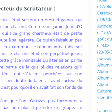
( 17/06/
lecteur du Scrutateur :
Certitu
 mais c'était surtout un éternel gamin qui
( 19/10/
 de son charme. Comme un gamin, Jean d'O
Autodes
( 21/07/
Hé oui ! ce grand charmeur était de petite
goût du
doute à sa légèreté. Ce qui en faisait un peu
( 23.08.
s lieux communs le rendant imbattable sur
(29/05/
ant le charme était son perpétuel joker.
pouvoir
 cette grâce inimitable qu'il tenait en partie
Album -
e partie de la qualité des relations qu'il
Album -
s fées qui s'étaient penchées sur son
Album -
 sans doute du talent, il avait surtout du
Album 
c'est pourquoi il en avait fait son fonds de
Culture 
Identité
'un que l'on n'arrivait pas forcément à
).
it pas non plus à prendre en grippe. Le
La pens