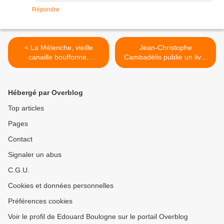
Répondre
< La Mélenche, vieille
Jean-Christophe
canaille bouffonne,
Cambadélis publie un livre
menteuse, tricheuse et
qui déshonore la gauche, et
truqueuse à souhaits.
d'abord lui-même. >
Hébergé par Overblog
Top articles
Pages
Contact
Signaler un abus
C.G.U.
Cookies et données personnelles
Préférences cookies
Voir le profil de Edouard Boulogne sur le portail Overblog