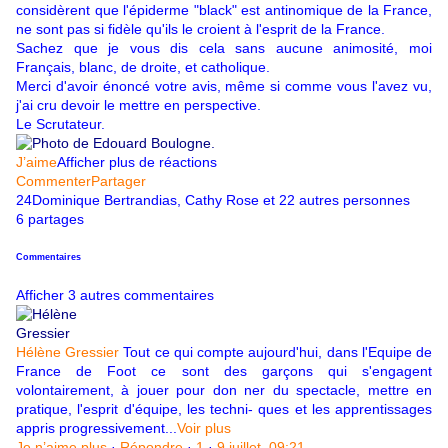
considèrent que l'épiderme "black" est antinomique de la France,
ne sont pas si fidèle qu'ils le croient à l'esprit de la France.
Sachez que je vous dis cela sans aucune animosité, moi
Français, blanc, de droite, et catholique.
Merci d'avoir énoncé votre avis, même si comme vous l'avez vu,
j'ai cru devoir le mettre en perspective.
Le Scrutateur.
J’aime
Afficher plus de réactions
Commenter
Partager
24Dominique Bertrandias, Cathy Rose et 22 autres personnes
6 partages
Commentaires
Afficher 3 autres commentaires
Hélène Gressier
Tout ce qui compte aujourd'hui, dans l'Equipe de
France de Foot ce sont des garçons qui s'engagent
volontairement, à jouer pour don ner du spectacle, mettre en
pratique, l'esprit d'équipe, les techni- ques et les apprentissages
appris progressivement...
Voir plus
Je n’aime plus
·
Répondre
·
1
·
9 juillet, 09:21