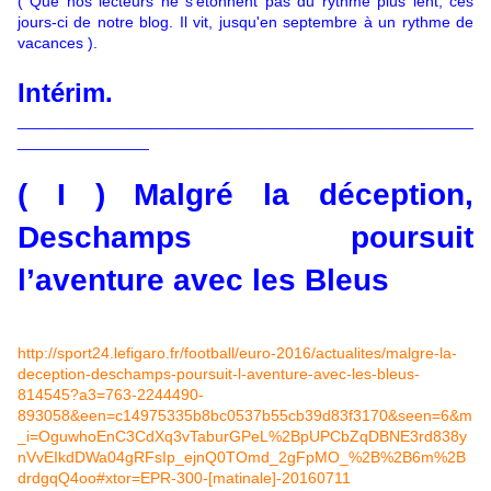
( Que nos lecteurs ne s'étonnent pas du rythme plus lent, ces
jours-ci de notre blog. Il vit, jusqu'en septembre à un rythme de
vacances ).
Intérim.
____________________________________________________
_______________
( I ) Malgré la déception,
Deschamps poursuit
l’aventure avec les Bleus
http://sport24.lefigaro.fr/football/euro-2016/actualites/malgre-la-
deception-deschamps-poursuit-l-aventure-avec-les-bleus-
814545?a3=763-2244490-
893058&een=c14975335b8bc0537b55cb39d83f3170&seen=6&m
_i=OguwhoEnC3CdXq3vTaburGPeL%2BpUPCbZqDBNE3rd838y
nVvEIkdDWa04gRFsIp_ejnQ0TOmd_2gFpMO_%2B%2B6m%2B
drdgqQ4oo#xtor=EPR-300-[matinale]-20160711