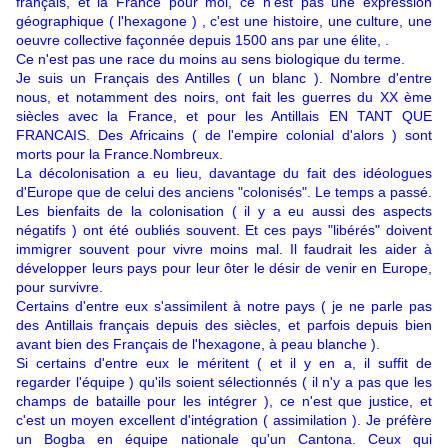
français, et la France pour moi, ce n'est pas une expression
géographique ( l'hexagone ) , c'est une histoire, une culture, une
oeuvre collective façonnée depuis 1500 ans par une élite, .
Ce n'est pas une race du moins au sens biologique du terme.
Je suis un Français des Antilles ( un blanc ). Nombre d'entre
nous, et notamment des noirs, ont fait les guerres du XX ème
siècles avec la France, et pour les Antillais EN TANT QUE
FRANCAIS. Des Africains ( de l'empire colonial d'alors ) sont
morts pour la France.Nombreux.
La décolonisation a eu lieu, davantage du fait des idéologues
d'Europe que de celui des anciens "colonisés". Le temps a passé.
Les bienfaits de la colonisation ( il y a eu aussi des aspects
négatifs ) ont été oubliés souvent. Et ces pays "libérés" doivent
immigrer souvent pour vivre moins mal. Il faudrait les aider à
développer leurs pays pour leur ôter le désir de venir en Europe,
pour survivre.
Certains d'entre eux s'assimilent à notre pays ( je ne parle pas
des Antillais français depuis des siècles, et parfois depuis bien
avant bien des Français de l'hexagone, à peau blanche ).
Si certains d'entre eux le méritent ( et il y en a, il suffit de
regarder l'équipe ) qu'ils soient sélectionnés ( il n'y a pas que les
champs de bataille pour les intégrer ), ce n'est que justice, et
c'est un moyen excellent d'intégration ( assimilation ). Je préfère
un Bogba en équipe nationale qu'un Cantona. Ceux qui