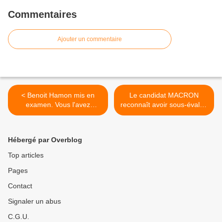
Commentaires
Ajouter un commentaire
< Benoit Hamon mis en
Le candidat MACRON
examen. Vous l'avez
reconnaît avoir sous-évalué
entendu sur « leurs »
son patrimoine...et
médias, vous ?
ROTHSCHILD le
financerait...alors qu'il avait
Hébergé par Overblog
dit le contraire! MACRON
menteur? ANTICOR saisit
Top articles
la HAUTE AUTORITE pour
Pages
la transparence ! >
Contact
Signaler un abus
C.G.U.