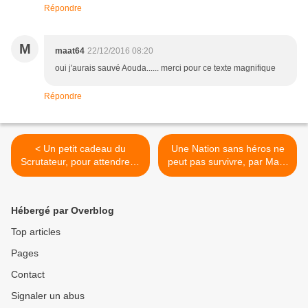
Répondre
M
maat64
22/12/2016 08:20
oui j'aurais sauvé Aouda...... merci pour ce texte magnifique
Répondre
< Un petit cadeau du
Une Nation sans héros ne
Scrutateur, pour attendre le
peut pas survivre, par Marc
mois de MAI 2017.
Rousset. >
Hébergé par Overblog
Top articles
Pages
Contact
Signaler un abus