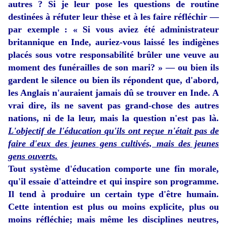
autres ? Si je leur pose les questions de routine
destinées à réfuter leur thèse et à les faire réfléchir —
par exemple : « Si vous aviez été administrateur
britannique en Inde, auriez-vous laissé les indigènes
placés sous votre responsabilité brûler une veuve au
moment des funérailles de son mari? » — ou bien ils
gardent le silence ou bien ils répondent que, d'abord,
les Anglais n'auraient jamais dû se trouver en Inde. A
vrai dire, ils ne savent pas grand-chose des autres
nations, ni de la leur, mais la question n'est pas là.
L'objectif de l'éducation qu'ils ont reçue n'était pas de
faire d'eux des jeunes gens cultivés, mais des jeunes
gens ouverts.
Tout système d'éducation comporte une fin morale,
qu'il essaie d'atteindre et qui inspire son programme.
Il tend à produire un certain type d'être humain.
Cette intention est plus ou moins explicite, plus ou
moins réfléchie; mais même les disciplines neutres,