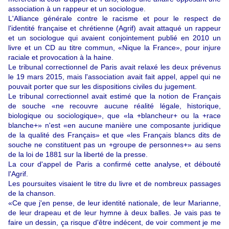
association à un rappeur et un sociologue.
L'Alliance générale contre le racisme et pour le respect de
l'identité française et chrétienne (Agrif) avait attaqué un rappeur
et un sociologue qui avaient conjointement publié en 2010 un
livre et un CD au titre commun, «Nique la France», pour injure
raciale et provocation à la haine.
Le tribunal correctionnel de Paris avait relaxé les deux prévenus
le 19 mars 2015, mais l'association avait fait appel, appel qui ne
pouvait porter que sur les dispositions civiles du jugement.
Le tribunal correctionnel avait estimé que la notion de Français
de souche «ne recouvre aucune réalité légale, historique,
biologique ou sociologique», que «la +blancheur+ ou la +race
blanche+» n'est «en aucune manière une composante juridique
de la qualité des Français» et que «les Français blancs dits de
souche ne constituent pas un +groupe de personnes+» au sens
de la loi de 1881 sur la liberté de la presse.
La cour d'appel de Paris a confirmé cette analyse, et débouté
l'Agrif.
Les poursuites visaient le titre du livre et de nombreux passages
de la chanson.
«Ce que j'en pense, de leur identité nationale, de leur Marianne,
de leur drapeau et de leur hymne à deux balles. Je vais pas te
faire un dessin, ça risque d'être indécent, de voir comment je me