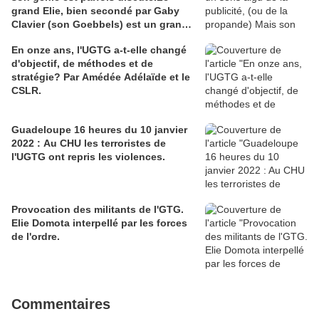
grand Elie, bien secondé par Gaby
Clavier (son Goebbels) est un grand
communicateur. Mais communicateur
En onze ans, l'UGTG a-t-elle changé
de quoi ? Les Guadeloupéens sont
d'objectif, de méthodes et de
divisés à ce sujet et Elie en voudra à
stratégie? Par Amédée Adélaïde et le
leur majorité que son génie ne séduit
CSLR.
pas. C'est comme en amour le fluide
est souvent capricieux. Pour en juger
j'ai cho
Guadeloupe 16 heures du 10 janvier
2022 : Au CHU les terroristes de
l'UGTG ont repris les violences.
Provocation des militants de l'GTG.
Elie Domota interpellé par les forces
de l'ordre.
Commentaires