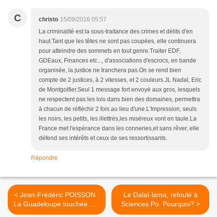
C
christo
15/09/2016 05:57
La criminalité est la sous-traitance des crimes et délits d'en
haut.Tant que les têtes ne sont pas coupées, elle continuera
pour atteindre des sommets en tout genre.Traiter EDF,
GDEaux, Finances etc..., d'associations d'escrocs, en bande
organisée, la justice ne tranchera pas.On se rend bien
compte de 2 justices, à 2 vitesses, et 2 couleurs.JL Nadal, Eric
de Montgolfier.Seul 1 message fort envoyé aux gros, lesquels
ne respectent pas les lois dans bien des domaines, permettra
à chacun de réfléchir 2 fois au lieu d'une.L'Impression, seuls
les noirs, les petits, les illettrés,les miséreux vont en taule.La
France met l'espérance dans les conneries,et sans rêver, elle
défend ses intérêts et ceux de ses ressortissants.
Répondre
< Jean-Frédéric POISSON :
Le Dalaï-lama, refoulé à
La Guadeloupe touchée par
Sciences Po. Pourquoi? >
l'horreur.