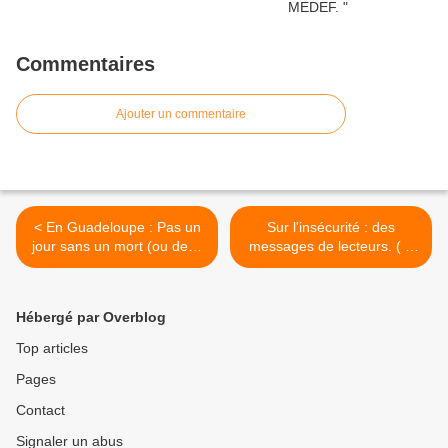
Commentaires
Ajouter un commentaire
< En Guadeloupe : Pas un
Sur l'insécurité : des
jour sans un mort (ou deux
messages de lecteurs. ( à
).
l'attention de Guadeloupe
1ère ). >
Hébergé par Overblog
Top articles
Pages
Contact
Signaler un abus