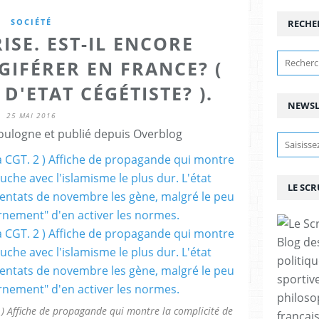
SOCIÉTÉ
RECHE
RISE. EST-IL ENCORE
GIFÉRER EN FRANCE? (
D'ETAT CÉGÉTISTE? ).
NEWSL
25 MAI 2016
ulogne et publié depuis Overblog
LE SC
Blog de
politiq
sportive
philoso
 ) Affiche de propagande qui montre la complicité de
françai