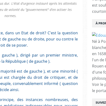
us dur. L'état d'urgence instauré après les attentats
est sou
eu de volonté du "gouvernement" d'en activer les
courtois
normes.
À PRO
 dans un Etat de droit? C'est la question
it de gauche ou de droite, pour ou contre le
Né à Poi
roit de se poser.
blanche
en 1658
 gauche ), dirigé par un premier ministre,
l'un de 
e la République ( de gauche ).
Rouen e
 majorité est de gauche ), et une minorité (
d'une f
ui est chargée du droit de critiquer, et de
philoso
 peuple, convenablement informé ( question
Voir le 
cide ainsi.
le porta
principe, des instances nombreuses, des
SUIVE
es médiations indispensables pour assurer