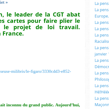
iet »
La pensé
La pensé
n, le leader de la CGT abat
Europe.
s cartes pour faire plier le
La pensé
le projet de loi travail.
La pensé
a France.
La pensé
Racialis
La pensé
janvier 
La pens
Démocr
-liseuse-milibris/le-figaro/3330cdd3-e852-
La pensé
Philoso
La pens
Hé!Héé
La pensé
Maçonn
t inconnu du grand public. Aujourd’hui,