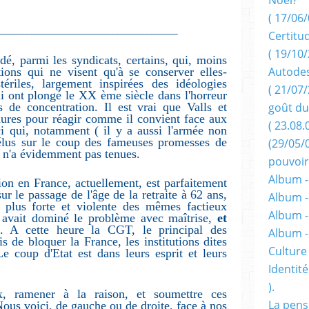
( 17/06/
____________________________________________
Certitu
( 19/10/
idé, parmi les syndicats, certains, qui, moins
Autodes
ions qui ne visent qu'à se conserver elles-
riles, largement inspirées des idéologies
( 21/07/
i ont plongé le XX ème siècle dans l'horreur
 de concentration. Il est vrai que Valls et
goût du
ures pour réagir comme il convient face aux
( 23.08.
ci qui, notamment ( il y a aussi l'armée non
 élus sur le coup des fameuses promesses de
(29/05/
r n'a évidemment pas tenues.
pouvoir
Album -
ion en France, actuellement, est parfaitement
ur le passage de l'âge de la retraite à 62 ans,
Album -
e plus forte et violente des mêmes factieux
Album -
y avait dominé le problème avec maîtrise,
et
. A cette heure la CGT, le principal des
Album 
is de bloquer la France, les institutions dites
Culture 
Le coup d'Etat est dans leurs esprit et leurs
Identité
).
ux, ramener à la raison, et soumettre ces
La pens
 Nous voici, de gauche ou de droite, face à nos