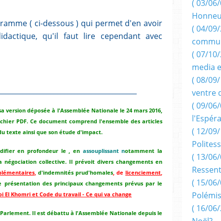
( 03/06/
Honneu
igramme ( ci-dessous ) qui permet d'en avoir
( 04/09/
dactique, qu'il faut lire cependant avec
commun
( 07/10
media e
( 08/09/
________________________________________
ventre 
( 09/06/
s sa version déposée à l'Assemblée Nationale le 24 mars 2016,
l'Espér
 fichier PDF. Ce document comprend l'ensemble des articles
( 12/09/
s du texte ainsi que son étude d'impact.
Politess
difier en profondeur le , en
assouplissant n
otamment la
( 13/06/
la négociation collective. Il prévoit divers changements en
Ressent
plémentaires
,
d'indemnités prud'homales
, de
licenciement
,
( 15/06/
 présentation des principaux changements prévus par le
Polémis
oi El Khomri et Code du travail - Ce qui va change
( 16/06/
 Parlement. Il est débattu à l'Assemblée Nationale depuis le
Noël?