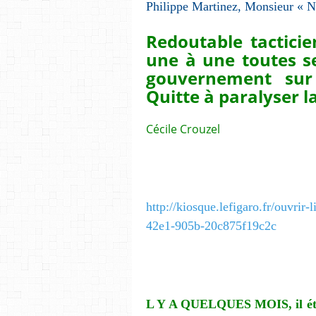
Philippe Martinez, Monsieur « N
Redoutable tacticie
une à une toutes se
gouvernement sur 
Quitte à paralyser l
Cécile Crouzel
http://kiosque.lefigaro.fr/ouvrir
42e1-905b-20c875f19c2c
L Y A QUELQUES MOIS, il étai