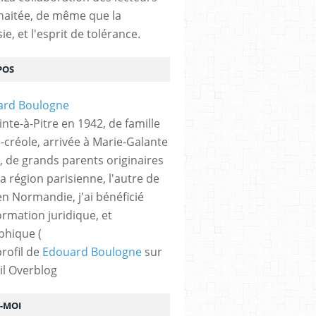
haitée, de même que la
ie, et l'esprit de tolérance.
POS
nte-à-Pitre en 1942, de famille
-créole, arrivée à Marie-Galante
, de grands parents originaires
la région parisienne, l'autre de
n Normandie, j'ai bénéficié
ormation juridique, et
phique (
profil de
Edouard Boulogne
sur
il Overblog
Z-MOI