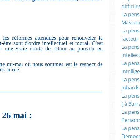
difficile
La pensé
Massacr
La pensé
les réformes attendues pour renouveler la
facteur d
-être sont d'ordre intellectuel et moral. C'est
La pensé
er une vraie droite de retour au pouvoir en
Intellec
La pensé
tte mi-mai où nous sommes est le respect de
ns la rue.
Intellig
La pensé
Jobards
_____________________________________
La pensé
( à Bar
La pens
 26 mai :
Person
La pens
Démocr