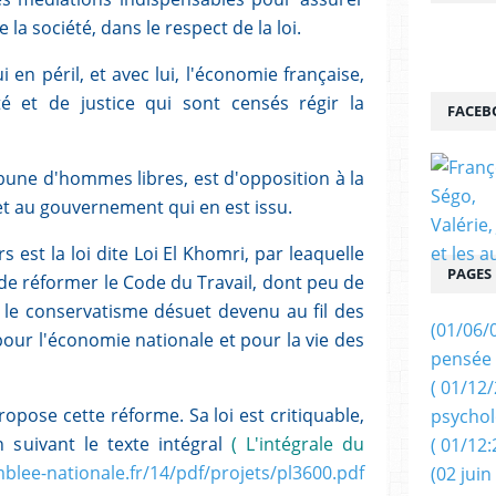
 la société, dans le respect de la loi.
i en péril, et avec lui, l'économie française,
té et de justice qui sont censés régir la
FACEB
ibune d'hommes libres, est d'opposition à la
 et au gouvernement qui en est issu.
rs est la loi dite Loi El Khomri, par leaquelle
PAGES
 de réformer le Code du Travail, dont peu de
t le conservatisme désuet devenu au fil des
(01/06/
our l'économie nationale et pour la vie des
pensée 
( 01/12
pose cette réforme. Sa loi est critiquable,
psychol
 suivant le texte intégral
( L'intégrale du
( 01/12:
blee-nationale.fr/14/pdf/projets/pl3600.pdf
(02 juin