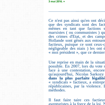
3 mai 2016. »
____________________
_______________________
Ce n'est pas ainsi qu'en ont déc
que des syndicats sont des fact
mêmes en tant que factions sté
marxistes ( ou communistes ) qu
des crimes d'Etat, et des camps
Hollande sont gênés aux entourn
factieux, puisque ce sont ceux-
négligeable des niais ) les ont
« moi président », que ce dernie
Une reprise en main de la situat
possible. En 2007, lors du vote s
face à une contestation, encor
qu'aujourd'hui, Nicolas Sarkoz
dans la plus parfaite légalité
« syndicats » factieux, a entrepr
républicaines, par la violence. 
méthodes.
Il faut faire taire ces factie
aventuristes à la force de la loi.