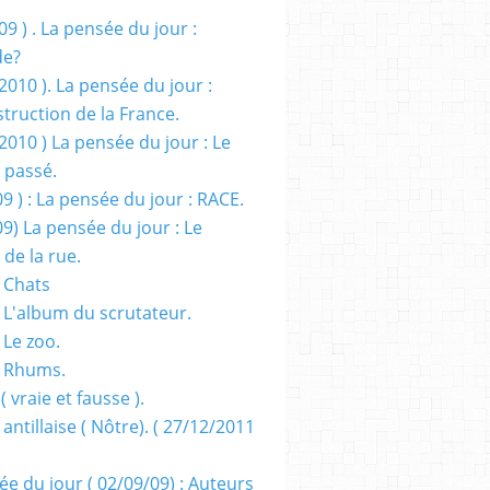
09 ) . La pensée du jour :
de?
2010 ). La pensée du jour :
truction de la France.
2010 ) La pensée du jour : Le
 passé.
09 ) : La pensée du jour : RACE.
09) La pensée du jour : Le
 de la rue.
 Chats
 L'album du scrutateur.
 Le zoo.
- Rhums.
( vraie et fausse ).
 antillaise ( Nôtre). ( 27/12/2011
ée du jour ( 02/09/09) : Auteurs