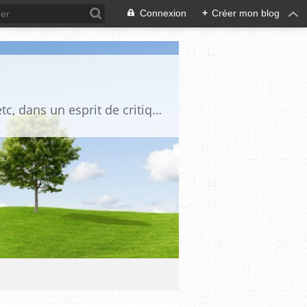
Connexion
+
Créer mon blog
Blog destiné à commenter l'actualité, politique, économique, culturelle, sportive, etc, dans un esprit de critique philosophique, d'esprit chrétien et français.La collaboration des lecteurs est souhaitée, de même que la courtoisie, et l'esprit de tolérance.