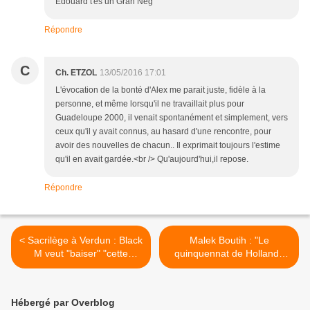
Edouard t'es un Gran Nèg
Répondre
C
Ch. ETZOL
13/05/2016 17:01
L'évocation de la bonté d'Alex me parait juste, fidèle à la
personne, et même lorsqu'il ne travaillait plus pour
Guadeloupe 2000, il venait spontanément et simplement, vers
ceux qu'il y avait connus, au hasard d'une rencontre, pour
avoir des nouvelles de chacun.. Il exprimait toujours l'estime
qu'il en avait gardée.<br /> Qu'aujourd'hui,il repose.
Répondre
< Sacrilège à Verdun : Black
Malek Boutih : "Le
M veut "baiser" "cette
quinquennat de Hollande
conne de France"
ressemble à un bilan
municipal" >
Hébergé par Overblog