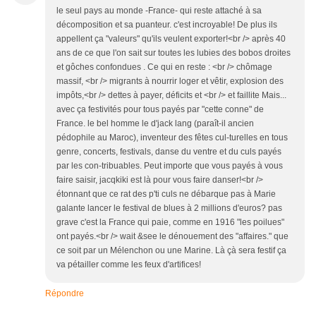
le seul pays au monde -France- qui reste attaché à sa
décomposition et sa puanteur. c'est incroyable! De plus ils
appellent ça "valeurs" qu'ils veulent exporter!<br /> après 40
ans de ce que l'on sait sur toutes les lubies des bobos droites
et gôches confondues . Ce qui en reste : <br /> chômage
massif, <br /> migrants à nourrir loger et vêtir, explosion des
impôts,<br /> dettes à payer, déficits et <br /> et faillite Mais...
avec ça festivités pour tous payés par "cette conne" de
France. le bel homme le d'jack lang (paraît-il ancien
pédophile au Maroc), inventeur des fêtes cul-turelles en tous
genre, concerts, festivals, danse du ventre et du culs payés
par les con-tribuables. Peut importe que vous payés à vous
faire saisir, jacqkiki est là pour vous faire danser!<br />
étonnant que ce rat des p'ti culs ne débarque pas à Marie
galante lancer le festival de blues à 2 millions d'euros? pas
grave c'est la France qui paie, comme en 1916 "les poilues"
ont payés.<br /> wait &see le dénouement des "affaires." que
ce soit par un Mélenchon ou une Marine. Là çà sera festif ça
va pétailler comme les feux d'artifices!
Répondre