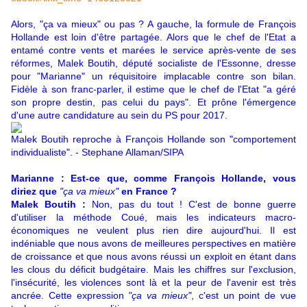
Alors, "ça va mieux" ou pas ? A gauche, la formule de François
Hollande est loin d'être partagée. Alors que le chef de l'Etat a
entamé contre vents et marées le service après-vente de ses
réformes, Malek Boutih, député socialiste de l'Essonne, dresse
pour "Marianne" un réquisitoire implacable contre son bilan.
Fidèle à son franc-parler, il estime que le chef de l'Etat "a géré
son propre destin, pas celui du pays". Et prône l'émergence
d'une autre candidature au sein du PS pour 2017.
Malek Boutih reproche à François Hollande son "comportement
individualiste". - Stephane Allaman/SIPA
Marianne : Est-ce que, comme François Hollande, vous
diriez que
"ça va mieux"
en France ?
Malek Boutih :
Non, pas du tout ! C'est de bonne guerre
d'utiliser la méthode Coué, mais les indicateurs macro-
économiques ne veulent plus rien dire aujourd'hui. Il est
indéniable que nous avons de meilleures perspectives en matière
de croissance et que nous avons réussi un exploit en étant dans
les clous du déficit budgétaire. Mais les chiffres sur l'exclusion,
l'insécurité, les violences sont là et la peur de l'avenir est très
ancrée. Cette expression
"ça va mieux"
, c'est un point de vue