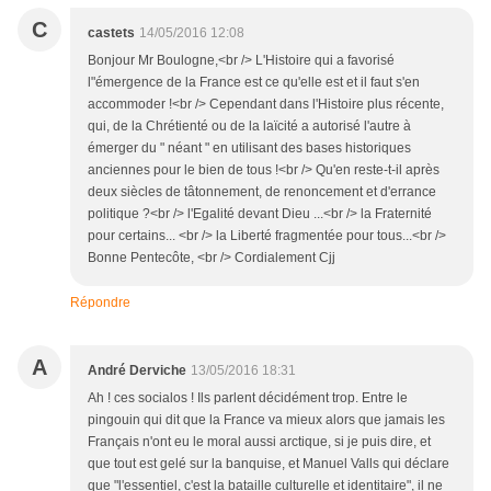
C
castets
14/05/2016 12:08
Bonjour Mr Boulogne,<br /> L'Histoire qui a favorisé
l"émergence de la France est ce qu'elle est et il faut s'en
accommoder !<br /> Cependant dans l'Histoire plus récente,
qui, de la Chrétienté ou de la laïcité a autorisé l'autre à
émerger du " néant " en utilisant des bases historiques
anciennes pour le bien de tous !<br /> Qu'en reste-t-il après
deux siècles de tâtonnement, de renoncement et d'errance
politique ?<br /> l'Egalité devant Dieu ...<br /> la Fraternité
pour certains... <br /> la Liberté fragmentée pour tous...<br />
Bonne Pentecôte, <br /> Cordialement Cjj
Répondre
A
André Derviche
13/05/2016 18:31
Ah ! ces socialos ! Ils parlent décidément trop. Entre le
pingouin qui dit que la France va mieux alors que jamais les
Français n'ont eu le moral aussi arctique, si je puis dire, et
que tout est gelé sur la banquise, et Manuel Valls qui déclare
que "l'essentiel, c'est la bataille culturelle et identitaire", il ne