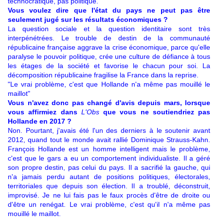
technocratique, pas politique.
Vous voulez dire que l'état du pays ne peut pas être
seulement jugé sur les résultats économiques ?
La question sociale et la question identitaire sont très
interpénétrées. Le trouble de destin de la communauté
républicaine française aggrave la crise économique, parce qu'elle
paralyse le pouvoir politique, crée une culture de défiance à tous
les étages de la société et favorise le chacun pour soi. La
décomposition républicaine fragilise la France dans la reprise.
"Le vrai problème, c'est que Hollande n'a même pas mouillé le
maillot"
Vous n'avez donc pas changé d'avis depuis mars, lorsque
vous affirmiez dans
L'Obs
que vous ne soutiendriez pas
Hollande en 2017 ?
Non. Pourtant, j'avais été l'un des derniers à le soutenir avant
2012, quand tout le monde avait rallié Dominique Strauss-Kahn.
François Hollande est un homme intelligent mais le problème,
c'est que le gars a eu un comportement individualiste. Il a géré
son propre destin, pas celui du pays. Il a sacrifié la gauche, qui
n'a jamais perdu autant de positions politiques, électorales,
territoriales que depuis son élection. Il a troublé, déconstruit,
improvisé. Je ne lui fais pas le faux procès d'être de droite ou
d'être un renégat. Le vrai problème, c'est qu'il n'a même pas
mouillé le maillot.