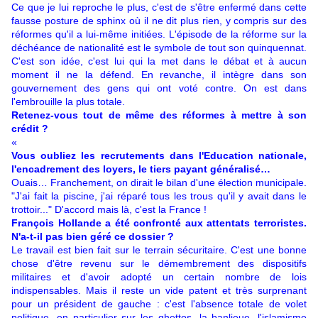
Ce que je lui reproche le plus, c'est de s'être enfermé dans cette
fausse posture de sphinx où il ne dit plus rien, y compris sur des
réformes qu'il a lui-même initiées. L'épisode de la réforme sur la
déchéance de nationalité est le symbole de tout son quinquennat.
C'est son idée, c'est lui qui la met dans le débat et à aucun
moment il ne la défend. En revanche, il intègre dans son
gouvernement des gens qui ont voté contre. On est dans
l'embrouille la plus totale.
Retenez-vous tout de même des réformes à mettre à son
crédit ?
«
Vous oubliez les recrutements dans l'Education nationale,
l'encadrement des loyers, le tiers payant généralisé…
Ouais… Franchement, on dirait le bilan d'une élection municipale.
"J'ai fait la piscine, j'ai réparé tous les trous qu'il y avait dans le
trottoir..." D'accord mais là, c'est la France !
François Hollande a été confronté aux attentats terroristes.
N'a-t-il pas bien géré ce dossier ?
Le travail est bien fait sur le terrain sécuritaire. C'est une bonne
chose d'être revenu sur le démembrement des dispositifs
militaires et d'avoir adopté un certain nombre de lois
indispensables. Mais il reste un vide patent et très surprenant
pour un président de gauche : c'est l'absence totale de volet
politique, en particulier sur les ghettos, la banlieue, l'islamisme