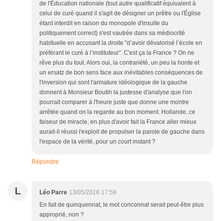
de l'Éducation nationale (tout autre qualificatif équivalent à
celui de curé quand il s'agit de désigner un prêtre ou l'Église
étant interdit en raison du monopole d'insulte du
politiquement correct) s'est vautrée dans sa médiocrité
habituelle en accusant la droite "d’avoir dévalorisé l’école en
préférant le curé à l’instituteur". C'est ça la France ? On ne
rêve plus du tout. Alors oui, la contrariété, un peu la honte et
un ersatz de bon sens face aux inévitables conséquences de
l'inversion qui sont l'armature idéologique de la gauche
donnent à Monsieur Boutih la justesse d'analyse que l'on
pourrait comparer à l'heure juste que donne une montre
arrêtée quand on la regarde au bon moment. Hollande, ce
faiseur de miracle, en plus d'avoir fait la France aller mieux
aurait-il réussi l'exploit de propulser la parole de gauche dans
l'espace de la vérité, pour un court instant ?
Répondre
L
Léo Parre
13/05/2016 17:59
En fait de quinquennat, le mot conconnat serait peut-être plus
approprié, non ?