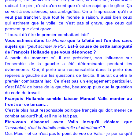
radical. Le pire, c'est qu'on sent que c'est un sujet qui le gêne. Ça
se voit à ses silences, ses ambiguïtés. On a l'impression qu'il ne
veut pas trancher, que tout le monde a raison, aussi bien ceux
qui estiment que le voile, ce n'est pas si grave, que ceux qui
pensent que c'est grave.
"Il aurait dû être le premier combattant laïc"
Vous estimez dans
Le Monde
que la laïcité est l'un des rares
sujets qui
"peut scinder le PS"
. Est-à cause de cette ambiguïté
de François Hollande que vous dénoncez ?
A partir du moment où il est président, son influence sur
l'ensemble de la gauche a été déterminante pendant les
évènements. Oui, il porte une responsabilité dans la perte des
repères à gauche sur les questions de laïcité. Il aurait dû être le
premier combattant laïc. Ce n'est pas un engagement particulier,
c'est l'ADN de base de la gauche, beaucoup plus que la question
du code du travail.
François Hollande semble laisser Manuel Valls monter au
front sur ce terrain…
C'est le plus haut responsable politique français qui doit mener ce
combat aujourd'hui, et il ne le fait pas.
Etes-vous d'accord avec Valls
lorsqu'il déclare
que
"l'essentiel, c'est la bataille culturelle et identitaire"
?
Oui. Mais - et ce n'est pas le point de vue de Valls - je pense qu'il