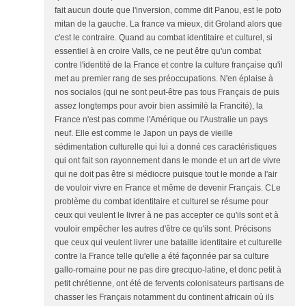
fait aucun doute que l'inversion, comme dit Panou, est le poto
mitan de la gauche. La france va mieux, dit Groland alors que
c'est le contraire. Quand au combat identitaire et culturel, si
essentiel à en croire Valls, ce ne peut être qu'un combat
contre l'identité de la France et contre la culture française qu'il
met au premier rang de ses préoccupations. N'en éplaise à
nos socialos (qui ne sont peut-être pas tous Français de puis
assez longtemps pour avoir bien assimilé la Francité), la
France n'est pas comme l'Amérique ou l'Australie un pays
neuf. Elle est comme le Japon un pays de vieille
sédimentation culturelle qui lui a donné ces caractéristiques
qui ont fait son rayonnement dans le monde et un art de vivre
qui ne doit pas être si médiocre puisque tout le monde a l'air
de vouloir vivre en France et même de devenir Français. CLe
problème du combat identitaire et culturel se résume pour
ceux qui veulent le livrer à ne pas accepter ce qu'ils sont et à
vouloir empêcher les autres d'être ce qu'ils sont. Précisons
que ceux qui veulent livrer une bataille identitaire et culturelle
contre la France telle qu'elle a été façonnée par sa culture
gallo-romaine pour ne pas dire grecquo-latine, et donc petit à
petit chrétienne, ont été de fervents colonisateurs partisans de
chasser les Français notamment du continent africain où ils