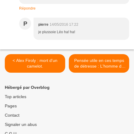
Répondre
P
pierre
14/05/2016 17:22
je plussoie Léo ha! ha!
< Alex Firoly : mort d'un
Pensée utile en ces temps
camelot.
de détresse : L'homme de
parole. >
Hébergé par Overblog
Top articles
Pages
Contact
Signaler un abus
C.G.U.