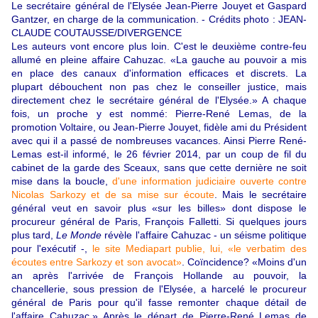
Le secrétaire général de l'Elysée Jean-Pierre Jouyet et Gaspard
Gantzer, en charge de la communication. - Crédits photo : JEAN-
CLAUDE COUTAUSSE/DIVERGENCE
Les auteurs vont encore plus loin. C'est le deuxième contre-feu
allumé en pleine affaire Cahuzac. «La gauche au pouvoir a mis
en place des canaux d'information efficaces et discrets. La
plupart débouchent non pas chez le conseiller justice, mais
directement chez le secrétaire général de l'Elysée.» A chaque
fois, un proche y est nommé: Pierre-René Lemas, de la
promotion Voltaire, ou Jean-Pierre Jouyet, fidèle ami du Président
avec qui il a passé de nombreuses vacances. Ainsi Pierre René-
Lemas est-il informé, le 26 février 2014, par un coup de fil du
cabinet de la garde des Sceaux, sans que cette dernière ne soit
mise dans la boucle,
d'une information judiciaire ouverte contre
Nicolas Sarkozy et de sa mise sur écoute
. Mais le secrétaire
général veut en savoir plus «sur les billes» dont dispose le
procureur général de Paris, François Falletti. Si quelques jours
plus tard,
Le Monde
révèle l'affaire Cahuzac - un séisme politique
pour l'exécutif -,
le site Mediapart pub
lie
, lui,
«le verbatim des
écoutes entre Sarkozy et son avocat»
. Coïncidence? «Moins d'un
an après l'arrivée de François Hollande au pouvoir, la
chancellerie, sous pression de l'Elysée, a harcelé le procureur
général de Paris pour qu'il fasse remonter chaque détail de
l'affaire Cahuzac.» Après le départ de Pierre-René Lemas de