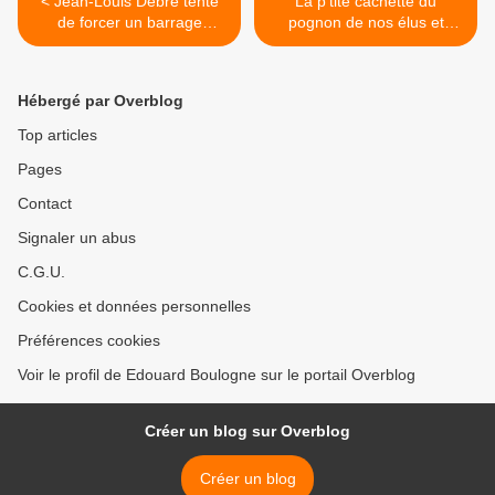
< Jean-Louis Debré tente
La p'tite cachette du
de forcer un barrage
pognon de nos élus et
policier. ( Un exemple qui
dirigeants s'appellerait-
vient " de haut" ).
elle... le Q....? >
Hébergé par Overblog
Top articles
Pages
Contact
Signaler un abus
C.G.U.
Cookies et données personnelles
Préférences cookies
Voir le profil de Edouard Boulogne sur le portail Overblog
Créer un blog sur Overblog
Créer un blog