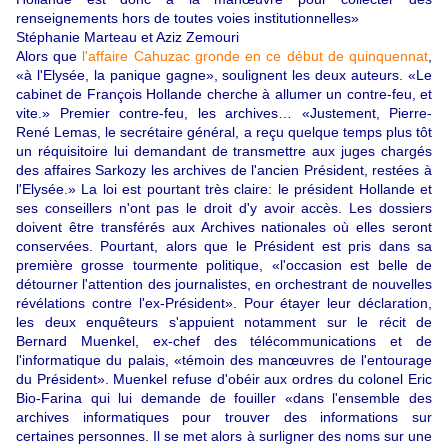
renseignements hors de toutes voies institutionnelles»
Stéphanie Marteau et Aziz Zemouri
Alors que
l'affaire Cahuzac gronde en ce début de quinquennat
,
«à l'Elysée, la panique gagne», soulignent les deux auteurs. «Le
cabinet de François Hollande cherche à allumer un contre-feu, et
vite.» Premier contre-feu, les archives… «Justement, Pierre-
René Lemas, le secrétaire général, a reçu quelque temps plus tôt
un réquisitoire lui demandant de transmettre aux juges chargés
des affaires Sarkozy les archives de l'ancien Président, restées à
l'Elysée.» La loi est pourtant très claire: le président Hollande et
ses conseillers n'ont pas le droit d'y avoir accès. Les dossiers
doivent être transférés aux Archives nationales où elles seront
conservées. Pourtant, alors que le Président est pris dans sa
première grosse tourmente politique, «l'occasion est belle de
détourner l'attention des journalistes, en orchestrant de nouvelles
révélations contre l'ex-Président». Pour étayer leur déclaration,
les deux enquêteurs s'appuient notamment sur le récit de
Bernard Muenkel, ex-chef des télécommunications et de
l'informatique du palais, «témoin des manœuvres de l'entourage
du Président». Muenkel refuse d'obéir aux ordres du colonel Eric
Bio-Farina qui lui demande de fouiller «dans l'ensemble des
archives informatiques pour trouver des informations sur
certaines personnes. Il se met alors à surligner des noms sur une