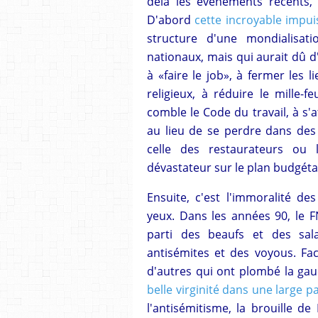
delà les événements récents, 
D'abord
cette incroyable impu
structure d'une mondialisatio
nationaux, mais qui aurait dû d
à «faire le job», à fermer les
religieux, à réduire le mille-fe
comble le Code du travail, à s'a
au lieu de se perdre dans des
celle des restaurateurs ou
dévastateur sur le plan budgéta
Ensuite, c'est l'immoralité des
yeux. Dans les années 90, le FN
parti des beaufs et des sala
antisémites et des voyous. Fac
d'autres qui ont plombé la gau
belle virginité dans une large pa
l'antisémitisme, la brouille d