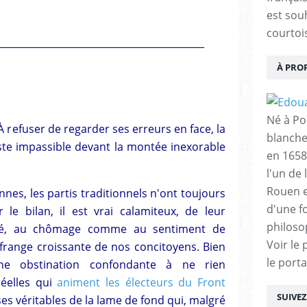
est sou
courtois
___________________________________________
À PRO
Né à Poi
refuser de regarder ses erreurs en face, la
blanche
este impassible devant la montée inexorable
en 1658
l'un de 
Rouen e
nnes, les partis traditionnels n'ont toujours
d'une f
le bilan, il est vrai calamiteux, de leur
philoso
rité, au chômage comme au sentiment de
Voir le 
 frange croissante de nos concitoyens. Bien
le porta
une obstination confondante à ne rien
éelles qui
animent les électeurs du Front
SUIVE
uses véritables de la lame de fond qui, malgré