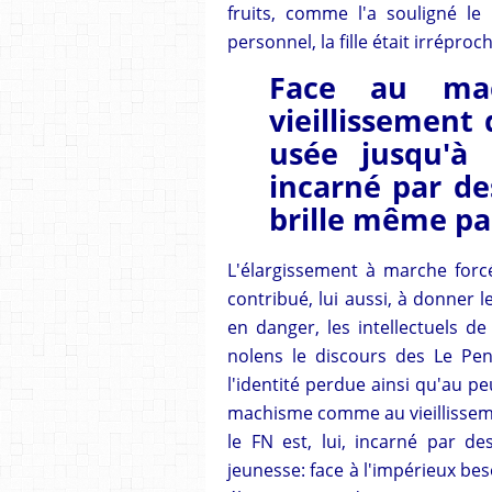
fruits, comme l'a souligné le 
personnel, la fille était irréproc
Face au ma
vieillissement 
usée jusqu'à 
incarné par d
brille même pa
L'élargissement à marche for
contribué, lui aussi, à donner l
en danger, les intellectuels d
nolens le discours des Le Pen
l'identité perdue ainsi qu'au pe
machisme comme au vieillissemen
le FN est, lui, incarné par d
jeunesse: face à l'impérieux be