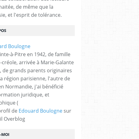
haitée, de même que la
ie, et l'esprit de tolérance.
POS
nte-à-Pitre en 1942, de famille
-créole, arrivée à Marie-Galante
, de grands parents originaires
la région parisienne, l'autre de
n Normandie, j'ai bénéficié
ormation juridique, et
phique (
profil de
Edouard Boulogne
sur
il Overblog
Z-MOI