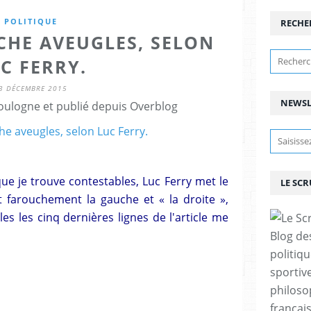
POLITIQUE
RECHE
CHE AVEUGLES, SELON
C FERRY.
3 DÉCEMBRE 2015
NEWSL
ulogne et publié depuis Overblog
que je trouve contestables, Luc Ferry met le
LE SC
t farouchement la gauche et « la droite »,
ules les cinq dernières lignes de l'article me
Blog de
politiq
sportive
philoso
françai