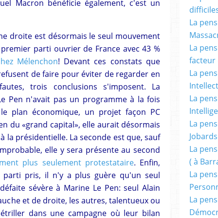
uel Macron bénéficie également, c'est un
difficile
La pensé
Massacr
trême droite est désormais le seul mouvement
La pensé
 premier parti ouvrier de France avec 43 %
facteur d
chez Mélenchon
! Devant ces constats que
La pensé
refusent de faire pour éviter de regarder en
Intellec
fautes, trois conclusions s'imposent. La
La pensé
Le Pen n'avait pas un programme à la fois
Intellig
r le plan économique, un projet façon PC
La pensé
ien du «grand capital», elle aurait désormais
Jobards
à la présidentielle. La seconde est que, sauf
La pensé
'improbable, elle y sera présente au second
( à Bar
ement plus seulement protestataire
. Enfin,
La pens
parti pris, il n'y a plus guère qu'un seul
Person
 défaite sévère à Marine Le Pen: seul Alain
La pens
gauche et de droite, les autres, talentueux ou
Démocr
 étriller dans une campagne où leur bilan