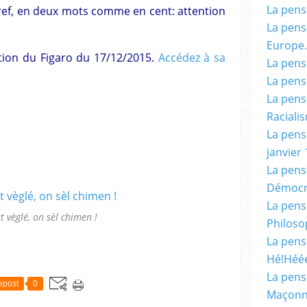
La pensé
ref, en deux mots comme en cent: attention
La pensé
Europe.
dition du Figaro du 17/12/2015.
Accédez à sa
La pensé
La pensé
La pensé
Racialis
La pensé
janvier 
La pens
Démocr
La pensé
t vèglé, on sèl chimen !
Philoso
La pens
Hé!Héé
La pensé
epost
0
Maçonn