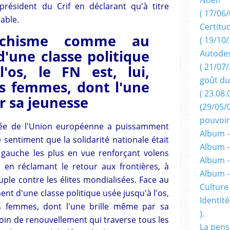
président du Crif en déclarant qu'à titre
( 17/06/
hable.
Certitu
chisme comme au
( 19/10/
d'une classe politique
Autodes
( 21/07/
l'os, le FN est, lui,
goût du
es femmes, dont l'une
( 23.08.
r sa jeunesse
(29/05/
pouvoir
cée de l'Union européenne a puissamment
Album -
e sentiment que la solidarité nationale était
Album -
e gauche les plus en vue renforçant volens
Album -
 en réclamant le retour aux frontières, à
Album 
uple contre les élites mondialisées. Face au
Culture 
t d'une classe politique usée jusqu'à l'os,
Identité
es femmes, dont l'une brille même par sa
).
soin de renouvellement qui traverse tous les
La pens