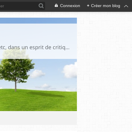
Connexion
+
Créer mon blog
Blog destiné à commenter l'actualité, politique, économique, culturelle, sportive, etc, dans un esprit de critique philosophique, d'esprit chrétien et français.La collaboration des lecteurs est souhaitée, de même que la courtoisie, et l'esprit de tolérance.