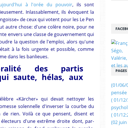
ujourd'hui à l'orée du pouvoir
, ils sont
ieusement. Inlassablement, ils évoquent la
'angoisse» de ceux qui votent pour les Le Pen
out autre chose: d'une colère noire, pour ne
FACEB
ante envers une classe de gouvernement qui
oudre la question de l'emploi, alors qu'une
tait à la fois urgente et possible, comme
sme dans les banlieues.
oralité des partis
PAGES
qui saute, hélas, aux
(01/06/
pensée 
lèbre «Kärcher» qui devait nettoyer les
( 01/12
promesse solennelle d'inverser la courbe du
psychol
 de rien. Voilà ce que pensent, disent et
( 01/12:
 électeurs d'une extrême droite dont, par-
(02 juin