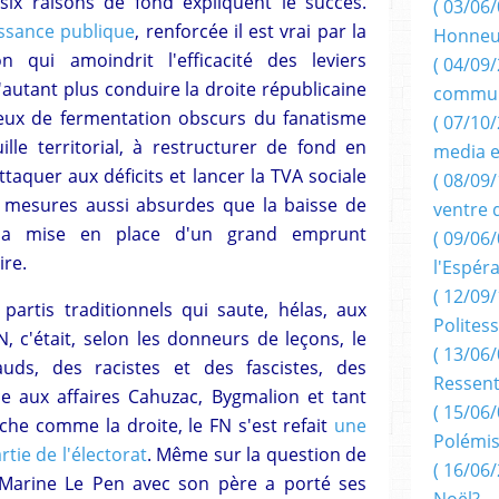
six raisons de fond expliquent le succès.
( 03/06/
issance publique
, renforcée il est vrai par la
Honneu
n qui amoindrit l'efficacité des leviers
( 04/09/
'autant plus conduire la droite républicaine
commun
 lieux de fermentation obscurs du fanatisme
( 07/10
uille territorial, à restructurer de fond en
media e
ttaquer aux déficits et lancer la TVA sociale
( 08/09/
 mesures aussi absurdes que la baisse de
ventre 
 la mise en place d'un grand emprunt
( 09/06/
ire.
l'Espér
( 12/09/
 partis traditionnels qui saute, hélas, aux
Politess
, c'était, selon les donneurs de leçons, le
( 13/06/
uds, des racistes et des fascistes, des
Ressent
e aux affaires Cahuzac, Bygmalion et tant
( 15/06/
che comme la droite, le FN s'est refait
une
Polémis
rtie de l'électorat
. Même sur la question de
( 16/06/
e Marine Le Pen avec son père a porté ses
Noël?