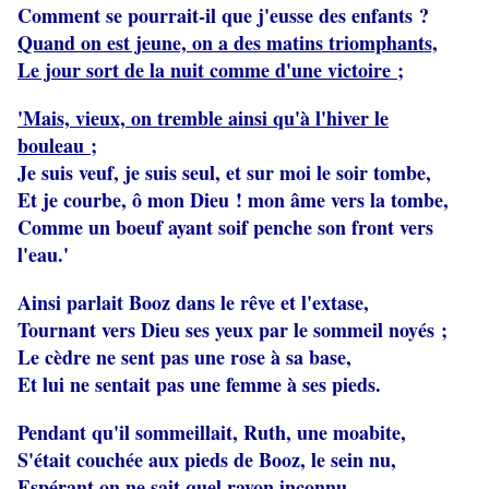
Comment se pourrait-il que j'eusse des enfants ?
Quand on est jeune, on a des matins triomphants,
Le jour sort de la nuit comme d'une victoire ;
'Mais, vieux, on tremble ainsi qu'à l'hiver le
bouleau ;
Je suis veuf, je suis seul, et sur moi le soir tombe,
Et je courbe, ô mon Dieu ! mon âme vers la tombe,
Comme un boeuf ayant soif penche son front vers
l'eau.'
Ainsi parlait Booz dans le rêve et l'extase,
Tournant vers Dieu ses yeux par le sommeil noyés ;
Le cèdre ne sent pas une rose à sa base,
Et lui ne sentait pas une femme à ses pieds.
Pendant qu'il sommeillait, Ruth, une moabite,
S'était couchée aux pieds de Booz, le sein nu,
Espérant on ne sait quel rayon inconnu,