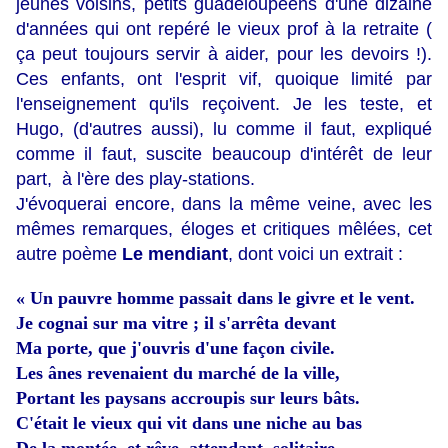
jeunes voisins, petits guadeloupéens d'une dizaine
d'années qui ont repéré le vieux prof à la retraite (
ça peut toujours servir à aider, pour les devoirs !).
Ces enfants, ont l'esprit vif, quoique limité par
l'enseignement qu'ils reçoivent. Je les teste, et
Hugo, (d'autres aussi), lu comme il faut, expliqué
comme il faut, suscite beaucoup d'intérêt de leur
part, à l'ère des play-stations.
J'évoquerai encore, dans la même veine, avec les
mêmes remarques, éloges et critiques mêlées, cet
autre poème
Le mendiant
, dont voici un extrait :
« Un pauvre homme passait dans le givre et le vent.
Je cognai sur ma vitre ; il s'arrêta devant
Ma porte, que j'ouvris d'une façon civile.
Les ânes revenaient du marché de la ville,
Portant les paysans accroupis sur leurs bâts.
C'était le vieux qui vit dans une niche au bas
De la montée, et rêve, attendant, solitaire,