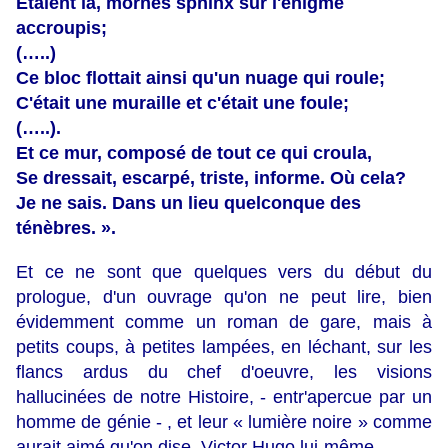
Etaient là, mornes sphinx sur l'énigme
accroupis;
(…..)
Ce bloc flottait ainsi qu'un nuage qui roule;
C'était une muraille et c'était une foule;
(…..).
Et ce mur, composé de tout ce qui croula,
Se dressait, escarpé, triste, informe. Où cela?
Je ne sais. Dans un lieu quelconque des
ténèbres. ».
Et ce ne sont que quelques vers du début du
prologue, d'un ouvrage qu'on ne peut lire, bien
évidemment comme un roman de gare, mais à
petits coups, à petites lampées, en léchant, sur les
flancs ardus du chef d'oeuvre, les visions
hallucinées de notre Histoire, - entr'apercue par un
homme de génie - , et leur « lumière noire » comme
aurait aimé qu'on dise, Victor Hugo lui-même.