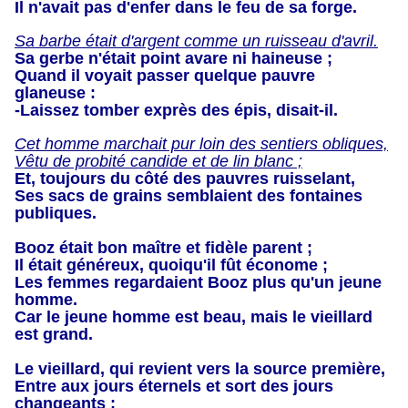
Il n'avait pas d'enfer dans le feu de sa forge.
Sa barbe était d'argent comme un ruisseau d'avril.
Sa gerbe n'était point avare ni haineuse ;
Quand il voyait passer quelque pauvre
glaneuse :
-Laissez tomber exprès des épis, disait-il.
Cet homme marchait pur loin des sentiers obliques,
Vêtu de probité candide et de lin blanc ;
Et, toujours du côté des pauvres ruisselant,
Ses sacs de grains semblaient des fontaines
publiques.
Booz était bon maître et fidèle parent ;
Il était généreux, quoiqu'il fût économe ;
Les femmes regardaient Booz plus qu'un jeune
homme.
Car le jeune homme est beau, mais le vieillard
est grand.
Le vieillard, qui revient vers la source première,
Entre aux jours éternels et sort des jours
changeants ;