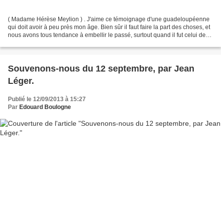
( Madame Hérèse Meylion ) . J'aime ce témoignage d'une guadeloupéenne
qui doit avoir à peu près mon âge. Bien sûr il faut faire la part des choses, et
nous avons tous tendance à embellir le passé, surtout quand il fut celui de
notre enfance. Mais madame...
Souvenons-nous du 12 septembre, par Jean
Léger.
Publié le 12/09/2013 à 15:27
Par
Edouard Boulogne