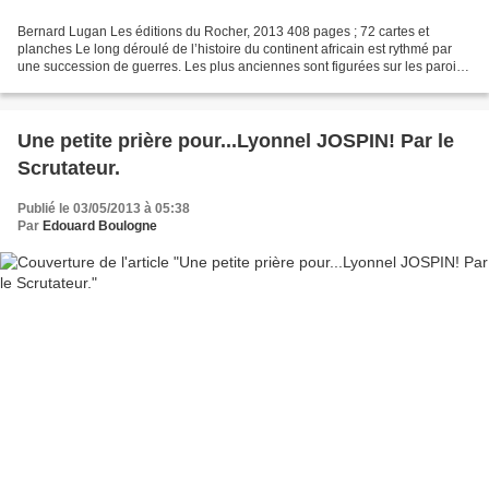
Bernard Lugan Les éditions du Rocher, 2013 408 pages ; 72 cartes et
planches Le long déroulé de l’histoire du continent africain est rythmé par
une succession de guerres. Les plus anciennes sont figurées sur les parois
peintes du Sahara et de l’Afrique...
Une petite prière pour...Lyonnel JOSPIN! Par le
Scrutateur.
Publié le 03/05/2013 à 05:38
Par
Edouard Boulogne