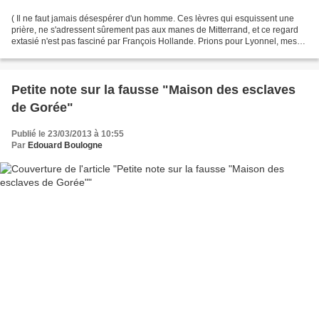
( Il ne faut jamais désespérer d'un homme. Ces lèvres qui esquissent une
prière, ne s'adressent sûrement pas aux manes de Mitterrand, et ce regard
extasié n'est pas fasciné par François Hollande. Prions pour Lyonnel, mes
frères- et soeurs", Oyé! ). Un...
Petite note sur la fausse "Maison des esclaves
de Gorée"
Publié le 23/03/2013 à 10:55
Par
Edouard Boulogne