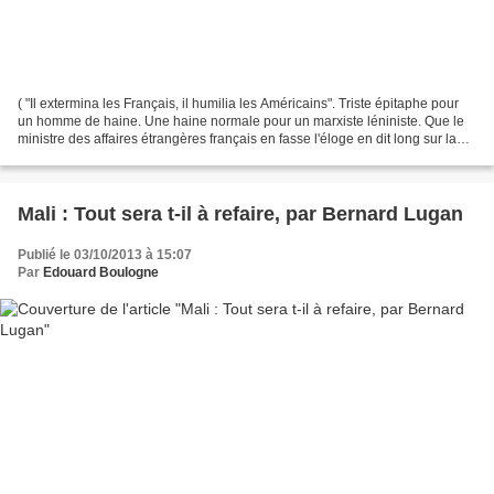
( "Il extermina les Français, il humilia les Américains". Triste épitaphe pour
un homme de haine. Une haine normale pour un marxiste léniniste. Que le
ministre des affaires étrangères français en fasse l'éloge en dit long sur la
décadence des "élites"...
Mali : Tout sera t-il à refaire, par Bernard Lugan
Publié le 03/10/2013 à 15:07
Par
Edouard Boulogne