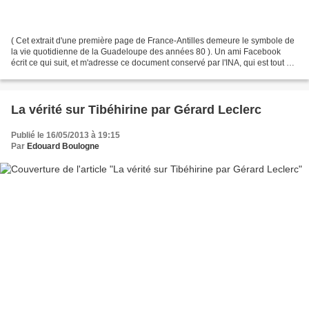
( Cet extrait d'une première page de France-Antilles demeure le symbole de
la vie quotidienne de la Guadeloupe des années 80 ). Un ami Facebook
écrit ce qui suit, et m'adresse ce document conservé par l'INA, qui est tout à
fait intéressant, et qu'il faut...
La vérité sur Tibéhirine par Gérard Leclerc
Publié le 16/05/2013 à 19:15
Par
Edouard Boulogne