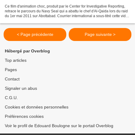
Ce film d'animation choc, produit par le Center for Investigative Reporting,
retrace le parcours du Navy Seal qui a abattu le chef d'Al-Qaida lors du raid
du 1er mai 2011 sur Abottabad. Courrier international a sous-titré cette vidéo
en français.
http://www.courrierinternational.com/article/2013/02/15/document-j-ai-tue-
oussama-ben-laden...
< Page précédente
Page suivante >
Hébergé par Overblog
Top articles
Pages
Contact
Signaler un abus
C.G.U.
Cookies et données personnelles
Préférences cookies
Voir le profil de Edouard Boulogne sur le portail Overblog