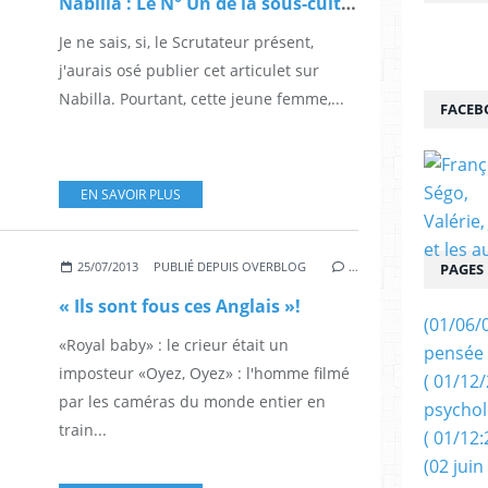
Nabilla : Le N° Un de la sous-culture télévisuelle.
Je ne sais, si, le Scrutateur présent,
j'aurais osé publier cet articulet sur
Nabilla. Pourtant, cette jeune femme,...
FACEB
EN SAVOIR PLUS
25/07/2013
PUBLIÉ DEPUIS OVERBLOG
…
PAGES
« Ils sont fous ces Anglais »!
(01/06/
«Royal baby» : le crieur était un
pensée 
imposteur «Oyez, Oyez» : l'homme filmé
( 01/12
par les caméras du monde entier en
psychol
train...
( 01/12:
(02 juin