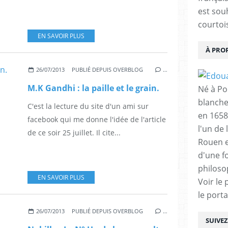
est sou
courtois
EN SAVOIR PLUS
À PRO
26/07/2013
PUBLIÉ DEPUIS OVERBLOG
…
M.K Gandhi : la paille et le grain.
Né à Poi
blanche
C'est la lecture du site d'un ami sur
en 1658
facebook qui me donne l'idée de l'article
l'un de 
de ce soir 25 juillet. Il cite...
Rouen e
d'une f
philoso
EN SAVOIR PLUS
Voir le 
le porta
26/07/2013
PUBLIÉ DEPUIS OVERBLOG
…
SUIVE