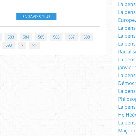
La pensé
La pensé
EN SAVOIR PLUS
Europe.
La pensé
La pensé
583
584
585
586
587
588
La pensé
600
700
800
900
590
>
>>
Racialis
La pensé
janvier 
La pens
Démocr
La pensé
Philoso
La pens
Hé!Héé
La pensé
Maçonn