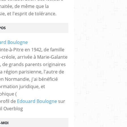
haitée, de même que la
ie, et l'esprit de tolérance.
POS
nte-à-Pitre en 1942, de famille
-créole, arrivée à Marie-Galante
, de grands parents originaires
la région parisienne, l'autre de
n Normandie, j'ai bénéficié
ormation juridique, et
phique (
profil de
Edouard Boulogne
sur
il Overblog
Z-MOI