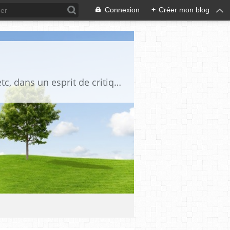
Connexion
+
Créer mon blog
Blog destiné à commenter l'actualité, politique, économique, culturelle, sportive, etc, dans un esprit de critique philosophique, d'esprit chrétien et français.La collaboration des lecteurs est souhaitée, de même que la courtoisie, et l'esprit de tolérance.