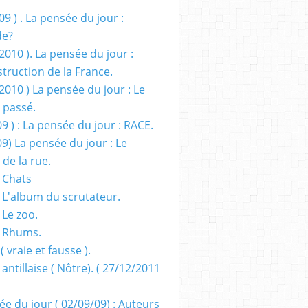
09 ) . La pensée du jour :
de?
2010 ). La pensée du jour :
truction de la France.
2010 ) La pensée du jour : Le
 passé.
09 ) : La pensée du jour : RACE.
09) La pensée du jour : Le
 de la rue.
 Chats
 L'album du scrutateur.
 Le zoo.
- Rhums.
( vraie et fausse ).
 antillaise ( Nôtre). ( 27/12/2011
ée du jour ( 02/09/09) : Auteurs