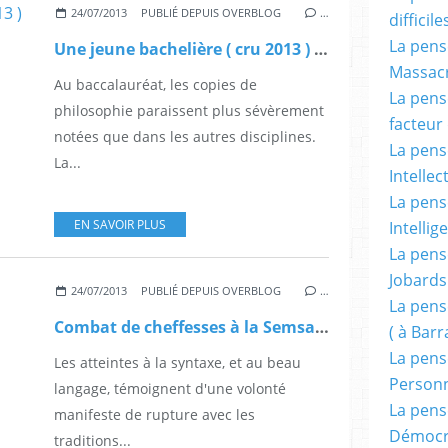
24/07/2013
PUBLIÉ DEPUIS OVERBLOG
…
difficile
La pensé
Une jeune bachelière ( cru 2013 ) écrit à François Hollande, ou : « quand le diable porte pierre ».
Massacr
Au baccalauréat, les copies de
La pensé
philosophie paraissent plus sévèrement
facteur d
notées que dans les autres disciplines.
La pensé
La...
Intellec
La pensé
EN SAVOIR PLUS
Intellig
La pensé
Jobards
24/07/2013
PUBLIÉ DEPUIS OVERBLOG
…
La pensé
Combat de cheffesses à la Semsamar.
( à Bar
La pens
Les atteintes à la syntaxe, et au beau
Person
langage, témoignent d'une volonté
La pens
manifeste de rupture avec les
Démocr
traditions...