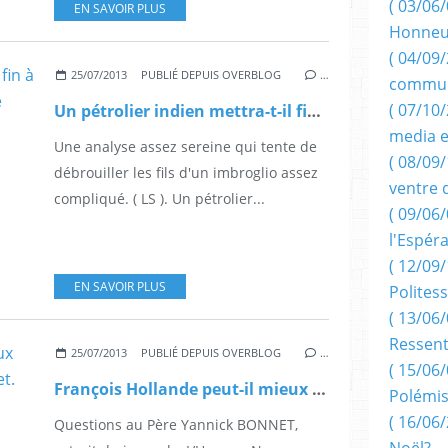
( 03/06/
EN SAVOIR PLUS
Honneu
( 04/09/
25/07/2013
PUBLIÉ DEPUIS OVERBLOG
…
commun
( 07/10
Un pétrolier indien mettra-t-il fin à la politique de Charles de Gaulle dans les DOM?
media e
Une analyse assez sereine qui tente de
( 08/09/
débrouiller les fils d'un imbroglio assez
ventre 
compliqué. ( LS ). Un pétrolier...
( 09/06/
l'Espér
( 12/09/
EN SAVOIR PLUS
Politess
( 13/06/
Ressent
25/07/2013
PUBLIÉ DEPUIS OVERBLOG
…
( 15/06/
François Hollande peut-il mieux faire ? par le père Yannick Bonnet.
Polémis
( 16/06/
Questions au Père Yannick BONNET,
Noël?