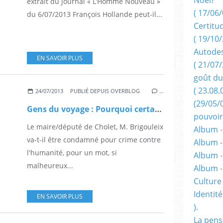
extrait du journal « L’Homme Nouveau »
( 17/06/
du 6/07/2013 François Hollande peut-il...
Certitu
( 19/10/
Autodes
EN SAVOIR PLUS
( 21/07/
goût du
( 23.08.
24/07/2013
PUBLIÉ DEPUIS OVERBLOG
…
(29/05/
Gens du voyage : Pourquoi certains préfèrent le camping sauvage
pouvoir
Le maire/député de Cholet, M. Brigouleix
Album -
va-t-il être condamné pour crime contre
Album -
l'humanité, pour un mot, si
Album -
malheureux...
Album 
Culture 
Identité
EN SAVOIR PLUS
).
La pens