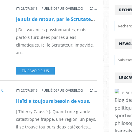
28/07/2013
PUBLIÉ DEPUIS OVERBLOG
…
RECHE
Je suis de retour, par le Scrutateur.
( Des vacances passionnantes, mais
parfois turbulées par les aléas
NEWSL
climatiques. Ici le Scrutateur, impavide,
au...
EN SAVOIR PLUS
LE SC
27/07/2013
PUBLIÉ DEPUIS OVERBLOG
…
Blog de
Haïti a toujours besoin de vous.
politiq
( Thierry Caussé ). Quand une grande
sportive
catastrophe frappe, une région, un pays,
philoso
il se trouve toujours deux catégories...
françai