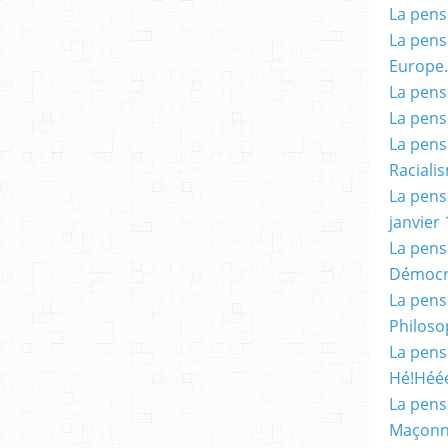
La pensé
La pensé
Europe.
La pensé
La pensé
La pensé
Racialis
La pensé
janvier 
La pens
Démocr
La pensé
Philoso
La pens
Hé!Héé
La pensé
Maçonn