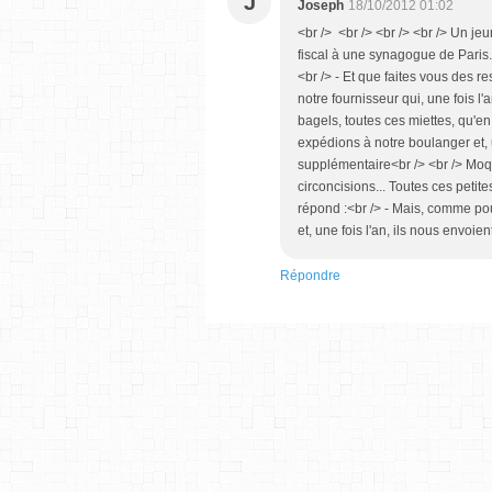
J
Joseph
18/10/2012 01:02
<br /> <br /> <br /> <br /> Un j
fiscal à une synagogue de Paris.
<br /> - Et que faites vous des r
notre fournisseur qui, une fois l'
bagels, toutes ces miettes, qu'en
expédions à notre boulanger et, 
supplémentaire<br /> <br /> Moque
circoncisions... Toutes ces petite
répond :<br /> - Mais, comme pou
et, une fois l'an, ils nous envoie
Répondre