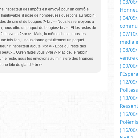
( 03/06/
Honneu
eune inspecteur des impôts est envoyé pour un contrôle
 Impitoyable, il pose de nombreuses questions au rabbin :
( 04/09/
estes de cire et de bougies ?<br /> - Nous les renvoyons à
commun
an, nous offre un paquet de bougies<br /> - Et les restes de
( 07/10
 faites vous ?<br /> - Mais, la même chose, nous les
une fois l'an, il nous donne gratuitement un paquet
media e
ur, l' inspecteur ajoute :<br /> - Et ce qui reste des
( 08/09/
s peaux... Qu'en faites vous ?<br /> Placide, le rabbin
ventre 
r le reste, nous les envoyons au ministère des finances
( 09/06/
nt une tête de gland !<br />
l'Espér
( 12/09/
Politess
( 13/06/
Ressent
( 15/06/
Polémis
( 16/06/
Noël?