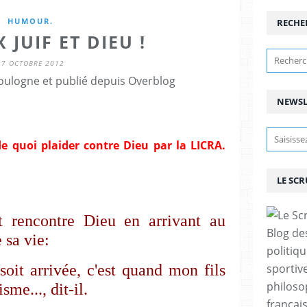
HUMOUR.
RECHE
 JUIF ET DIEU !
17 OCTOBRE 2012
ulogne et publié depuis Overblog
NEWSL
de quoi plaider contre Dieu par la LICRA.
LE SC
t rencontre Dieu en arrivant au
Blog de
e sa vie:
politiq
oit arrivée, c'est quand mon fils
sportive
philoso
sme..., dit-il.
françai