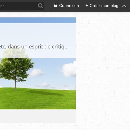
Connexion
+
Créer mon blog
Blog destiné à commenter l'actualité, politique, économique, culturelle, sportive, etc, dans un esprit de critique philosophique, d'esprit chrétien et français.La collaboration des lecteurs est souhaitée, de même que la courtoisie, et l'esprit de tolérance.