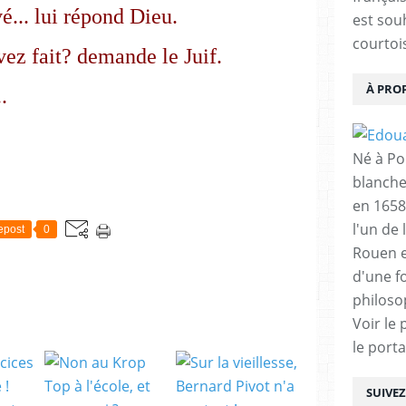
vé... lui répond Dieu.
est sou
courtois
vez fait? demande le Juif.
À PRO
.
Né à Poi
blanche
en 1658
l'un de 
epost
0
Rouen e
d'une f
philoso
Voir le 
le porta
SUIVE