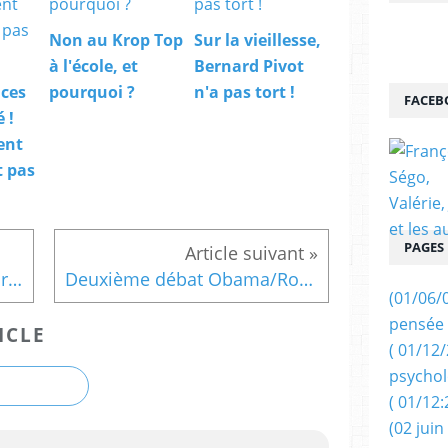
Non au Krop Top
Sur la vieillesse,
à l'école, et
Bernard Pivot
ices
pourquoi ?
n'a pas tort !
FACEB
 !
ent
t pas
PAGES
Epandage aérien : Harry Durimel se fâche. par Marc Decap
Deuxième débat Obama/Romney : Un duel serré. Verbatim.
(01/06/
pensée 
ICLE
( 01/12
psychol
( 01/12:
(02 juin