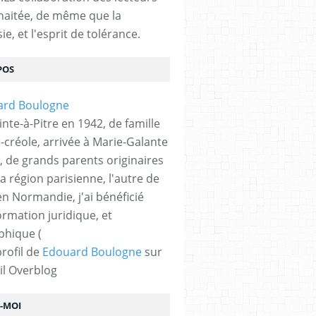
haitée, de même que la
ie, et l'esprit de tolérance.
POS
nte-à-Pitre en 1942, de famille
-créole, arrivée à Marie-Galante
, de grands parents originaires
la région parisienne, l'autre de
n Normandie, j'ai bénéficié
ormation juridique, et
phique (
profil de
Edouard Boulogne
sur
il Overblog
Z-MOI