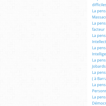
difficile
La pensé
Massacr
La pensé
facteur d
La pensé
Intellec
La pensé
Intellig
La pensé
Jobards
La pensé
( à Bar
La pens
Person
La pens
Démocr