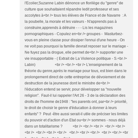
l'Ecolier,Suzanne Labin dénonce un florilège du "genre" de
culture que souhaitaient répandre ledit professeur et ses
accolytes à<br /> tous les élèves de France et de Navarre : A
la poubelle, la morale et les valeurs - N'apprends pas à
construire,apprends à détruire - - - Lis les magazines
pornographiques - Copulez en<br /> groupes - Masturbez-
vous en pleine classe pour dissiper l'ennui d'une heure - On
ne voit pas pourquoi la famille devrait reposer sur le mariage -
Ne fuyez pas la drogue, elle permet de<br /> supporter une
vie insupportable - ( Extrait de La Violence politique - S.<br />
Labin) <br /> <br /> <br /> L'enseignement de la
théorie du genre,après le mariage pour tous, est bien dans le
prolongement direct de cette entreprise de dévoiement et de
destruction de la jeunesse dont le ministre de<br />
l'éducation entend se servir, pour développer sa "nouvelle
religion". Faut-il lui rappeler l'Art 26 - 3 de la déclaration des
droits de l'homme de1948 : "les parents ont, par<br /> priorité,
le droit de choisir le genre d'éducation à donner à leurs
enfants" ? Peut -être aussi serait-il utile de préciser les limites
du pouvoir et d'action d'un Etat ou<br /> sommes - nous déjà
dans un totalitarisme ? <br /> <br /> <br /> <br /> <br />
<br /> <br /> <br /> <br /> <br /> <br /> <br /> <br /> <br /> <br