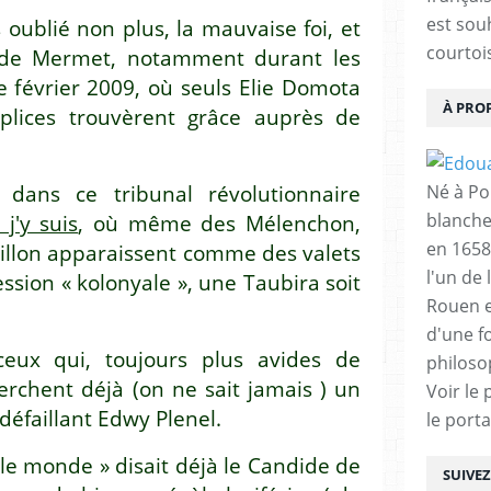
est sou
oublié non plus, la mauvaise foi, et
courtois
es de Mermet, notamment durant les
 février 2009, où seuls Elie Domota
À PRO
plices trouvèrent grâce auprès de
dans ce tribunal révolutionnaire
Né à Poi
blanche
 j'y suis
, où même des Mélenchon,
en 1658
illon apparaissent comme des valets
l'un de 
ession « kolonyale », une Taubira soit
Rouen e
d'une f
ceux qui, toujours plus avides de
philoso
erchent déjà (on ne sait jamais ) un
Voir le 
défaillant Edwy Plenel.
le porta
 le monde » disait déjà le Candide de
SUIVE