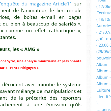
l’enquête du magazine Article11
sur
( 17/06/
ent de l’animateur, le lien circule
Certitu
ices, de boîtes e-mail en pages
( 19/10/
it du bien à beaucoup de salariés »,
Autodes
a « comme un effet cathartique »,
( 21/07/
tantes.
goût du
( 23.08.
eurs, les « AMG »
(29/05/
pouvoir
tions Syros, une analyse minutieuse et passionante
Album -
arie-France Hirigoyen ).
Album -
Album -
Album 
is décodent avec minutie le système
Culture 
savant mélange de manipulations et
Identité
ant de la précarité des reporters
).
tachement à une émission qu’ils
La pens