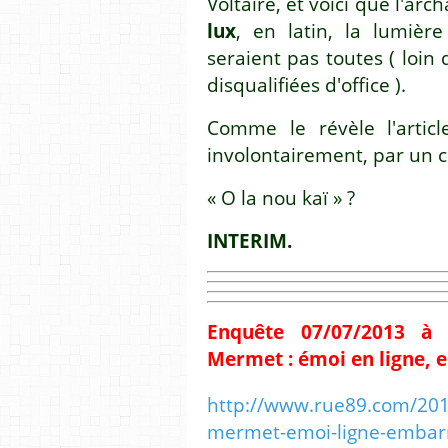
Voltaire, et voici que l'arc
lux
, en latin, la lumièr
seraient pas toutes ( loin d
disqualifiées d'office ).
Comme le révèle l'articl
involontairement, par un c
« O la nou kaï » ?
INTERIM.
Enquête
07/07/2013 à
Mermet : émoi en ligne, 
http://www.rue89.com/201
mermet-emoi-ligne-embarr