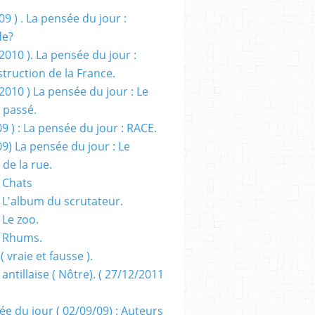
09 ) . La pensée du jour :
de?
2010 ). La pensée du jour :
truction de la France.
2010 ) La pensée du jour : Le
 passé.
09 ) : La pensée du jour : RACE.
09) La pensée du jour : Le
 de la rue.
 Chats
 L'album du scrutateur.
 Le zoo.
- Rhums.
( vraie et fausse ).
 antillaise ( Nôtre). ( 27/12/2011
ée du jour ( 02/09/09) : Auteurs