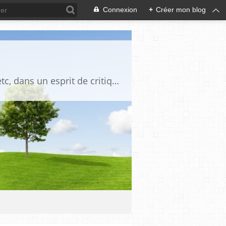
Connexion
+
Créer mon blog
Blog destiné à commenter l'actualité, politique, économique, culturelle, sportive, etc, dans un esprit de critique philosophique, d'esprit chrétien et français.La collaboration des lecteurs est souhaitée, de même que la courtoisie, et l'esprit de tolérance.