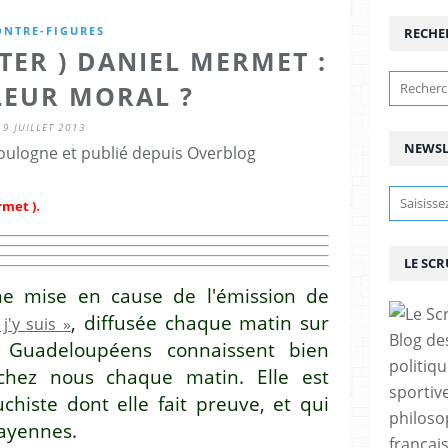
ONTRE-FIGURES
RECHE
TER ) DANIEL MERMET :
LEUR MORAL ?
9 JUILLET 2013
NEWSL
ulogne et publié depuis Overblog
.
rmet )
LE SC
ne mise en cause de l'émission de
, diffusée chaque matin sur
j'y suis »
Blog de
s Guadeloupéens connaissent bien
politiq
 chez nous chaque matin. Elle est
sportive
chiste dont elle fait preuve, et qui
philoso
layennes.
françai