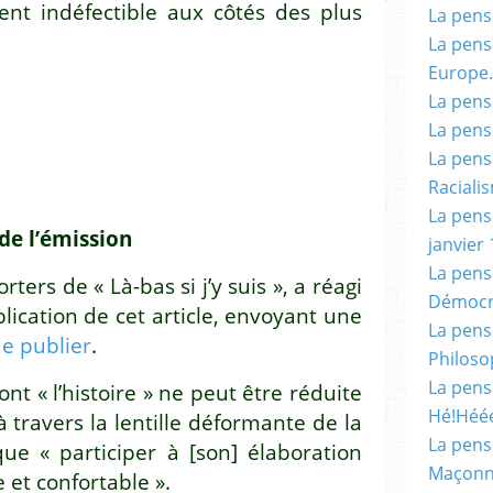
nt indéfectible aux côtés des plus
La pensé
La pensé
Europe.
La pensé
La pensé
La pensé
Racialis
La pensé
de l’émission
janvier 
La pens
ters de « Là-bas si j’y suis », a réagi
Démocr
ication de cet article, envoyant une
La pensé
de publier
.
Philoso
La pens
nt « l’histoire » ne peut être réduite
Hé!Héé
 travers la lentille déformante de la
La pensé
ue « participer à [son] élaboration
Maçonn
e et confortable ».