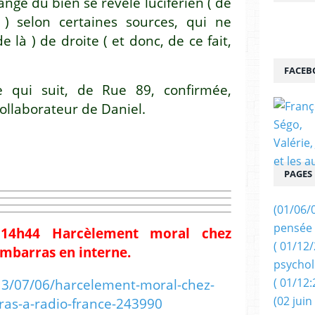
hange du bien se révèle luciférien ( de
e ) selon certaines sources, qui ne
e là ) de droite ( et donc, de ce fait,
FACEB
e qui suit, de Rue 89, confirmée,
ollaborateur de Daniel.
PAGES
(01/06/
pensée 
 14h44 Harcèlement moral chez
( 01/12
embarras en interne.
psychol
( 01/12:
3/07/06/harcelement-moral-chez-
(02 juin
as-a-radio-france-243990