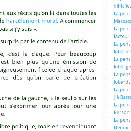
difficile
t aux récits qu’on lit dans toutes les
La pensé
 de
harcèlement moral
. A commencer
Massacr
s si j’y suis ».
La pensé
facteur d
surpris par le contenu de l’article.
La pensé
Intellec
he, c’est la claque. Pour beaucoup
La pensé
 » est bien plus qu’une émission de
Intellig
soigneusement ficelée chaque après-
La pensé
ence dès qu’on parle de création
Jobards
La pensé
( à Bar
che de la gauche, « le seul » sur les
La pens
eut s’exprimer jour après jour une
Person
me.
La pens
ibre politique, mais en revendiquant
Démocr