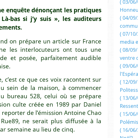
( 03/06/
une enquête dénonçant les pratiques
Honneu
( 04/09/
à-bas si j’y suis », les auditeurs
commun
sements.
( 07/10
and on prépare un article sur France
media e
one les interlocuteurs ont tous une
( 08/09/
ude et posée, parfaitement audible
ventre 
ise.
( 09/06/
l'Espér
, c’est ce que ces voix racontent sur
( 12/09/
l au sein de la maison, à commencer
Politess
du bureau 528, celui où se prépare
( 13/06/
ission culte créée en 1989 par Daniel
Ressent
e reporter de l’émission Antoine Chao
( 15/06/
Rue89, ne serait plus diffusée à la
Polémis
ar semaine au lieu de cinq.
( 16/06/
Noël?