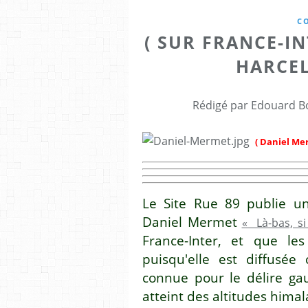
C
( SUR FRANCE-IN
HARCE
Rédigé par Edouard Bo
( Daniel Me
Le Site Rue 89 publie u
Daniel Mermet
« Là-bas, si 
France-Inter, et que le
puisqu'elle est diffusée
connue pour le délire gau
atteint des altitudes hima