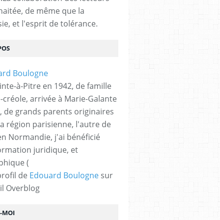
haitée, de même que la
ie, et l'esprit de tolérance.
POS
nte-à-Pitre en 1942, de famille
-créole, arrivée à Marie-Galante
, de grands parents originaires
la région parisienne, l'autre de
n Normandie, j'ai bénéficié
ormation juridique, et
phique (
profil de
Edouard Boulogne
sur
il Overblog
Z-MOI