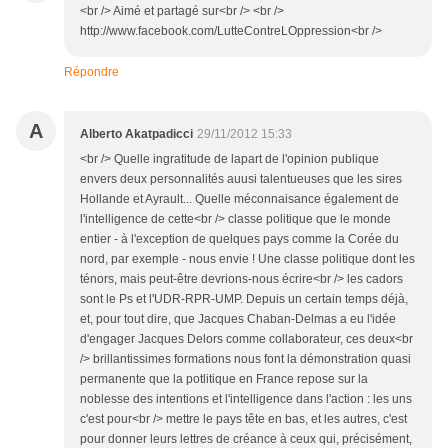
<br /> Aimé et partagé sur<br /> <br />
http://www.facebook.com/LutteContreLOppression<br />
Répondre
A
Alberto Akatpadicci
29/11/2012 15:33
<br /> Quelle ingratitude de lapart de l'opinion publique
envers deux personnalités auusi talentueuses que les sires
Hollande et Ayrault... Quelle méconnaisance également de
l'intelligence de cette<br /> classe politique que le monde
entier - à l'exception de quelques pays comme la Corée du
nord, par exemple - nous envie ! Une classe politique dont les
ténors, mais peut-être devrions-nous écrire<br /> les cadors
sont le Ps et l'UDR-RPR-UMP. Depuis un certain temps déjà,
et, pour tout dire, que Jacques Chaban-Delmas a eu l'idée
d'engager Jacques Delors comme collaborateur, ces deux<br
/> brillantissimes formations nous font la démonstration quasi
permanente que la potlitique en France repose sur la
noblesse des intentions et l'intelligence dans l'action : les uns
c'est pour<br /> mettre le pays tête en bas, et les autres, c'est
pour donner leurs lettres de créance à ceux qui, précisément,