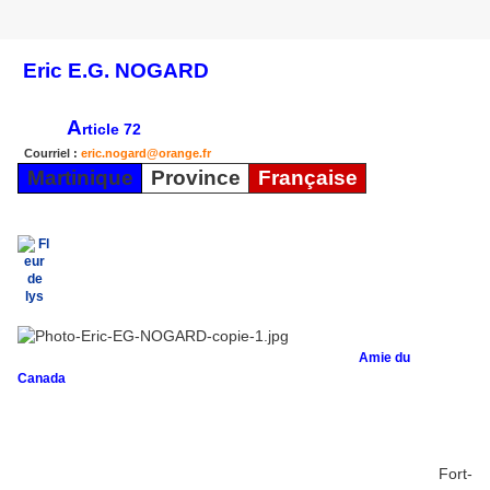
Eric E.G. NOGARD
A
rticle 72
Courriel :
eric.nogard@orange.fr
Martinique
Province
Française
Amie du
Canada
Fort-