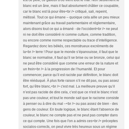
est ce pelé, ce galeux d'où vient tout le mal. Non seulement le
blanc est un âne, mais il faut absolument châtier ce coupable,
car le blanc est là pour être<br /> critiqué, sali, repeint,
métissé. Tout ce qui émane – quoique cela aille un peu mieux
maintenant grâce au travail parlementaire et réglementaire,
alors disons tout ce qui a émané - de l'occident<br /> ne peut
ni ne doit être considéré ni comme culture, comme tradition,
ou encore comme norme respectable ou trace d’intelligence.
Regardez donc les békés, ces monstrueux excréments de
la<br /> terre ! Pour que le monde s’épanouisse, il faut que le
blanc se normalise, il faut qu’il se brise ou se bronze, celui qui
ne peut être considéré que comme une erreur de la nature et
un frein<br /> à la progression de l’humanité. Et pour
commencer, parce qu’il est raciste par définition, le blanc doit
être rééduqué. À plus forte raison s’il ne dit pas, ou pas assez
fort, qu’être blanc,<br /> c'est mal. La meilleure preuve qu’il
n’est pas raciste de dire cela, c’est que ce n'est le blanc n'est
pas une couleur, et tout le monde sait que le racisme consiste
à penser ou à dire du mal –<br /> ou pas assez de bien - des
gens de couleur. En toute logique, le blanc étant l'absence de
couleur, le blanc ne compte pas et ne peut pas compter dans
ce qui compte. Une fois que l'on a admis ces<br /> préceptes
socialos-corrects, on peut vivre très heureux sous un régime