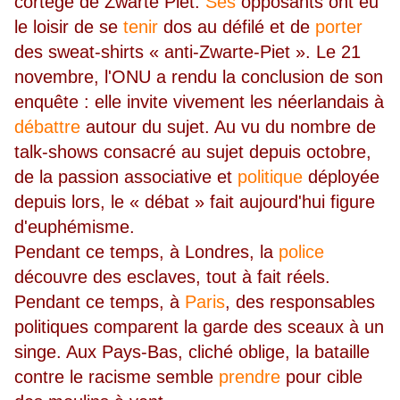
cortège de Zwarte Piet.
Ses
opposants ont eu
le loisir de se
tenir
dos au défilé et de
porter
des sweat-shirts « anti-Zwarte-Piet ». Le 21
novembre, l'ONU a rendu la conclusion de son
enquête : elle invite vivement les néerlandais à
débattre
autour du sujet. Au vu du nombre de
talk-shows consacré au sujet depuis octobre,
de la passion associative et
politique
déployée
depuis lors, le « débat » fait aujourd'hui figure
d'euphémisme.
Pendant ce temps, à Londres, la
police
découvre des esclaves, tout à fait réels.
Pendant ce temps, à
Paris
, des responsables
politiques comparent la garde des sceaux à un
singe. Aux Pays-Bas, cliché oblige, la bataille
contre le racisme semble
prendre
pour cible