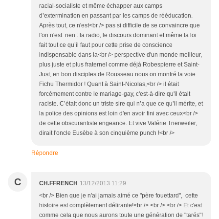
racial-socialiste et même échapper aux camps
d’extermination en passant par les camps de rééducation.
Après tout, ce n'est<br /> pas si difficile de se convaincre que
l'on n'est rien : la radio, le discours dominant et même la loi
fait tout ce qu’il faut pour cette prise de conscience
indispensable dans la<br /> perspective d'un monde meilleur,
plus juste et plus fraternel comme déjà Robespierre et Saint-
Just, en bon disciples de Rousseau nous on montré la voie.
Fichu Thermidor ! Quant à Saint-Nicolas,<br /> il était
forcémement contre le mariage-gay, c'est-à-dire qu'il était
raciste. C’était donc un triste sire qui n’a que ce qu’il mérite, et
la police des opinions est loin d'en avoir fini avec ceux<br />
de cette obscurantiste engeance. Et vive Valérie Trierweiler,
dirait l'oncle Eusèbe à son cinquième punch !<br />
Répondre
C
CH.FFRENCH
13/12/2013 11:29
<br /> Bien que je n'ai jamais aimé ce "père fouettard", cette
histoire est complètement délirante!<br /> <br /> <br /> Et c'est
comme cela que nous aurons toute une génération de "tarés"!