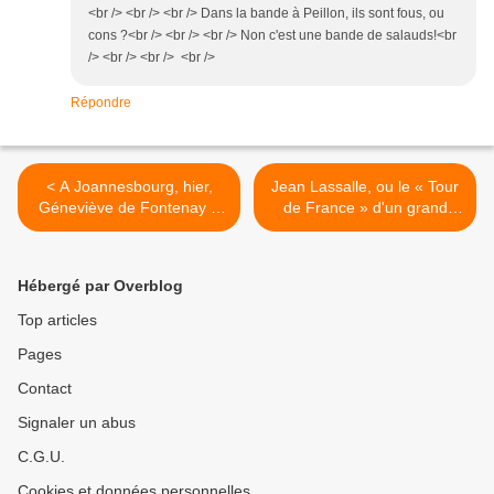
<br /> <br /> <br /> Dans la bande à Peillon, ils sont fous, ou
cons ?<br /> <br /> <br /> Non c'est une bande de salauds!<br
/> <br /> <br /> <br />
Répondre
< A Joannesbourg, hier,
Jean Lassalle, ou le « Tour
Géneviève de Fontenay a
de France » d'un grand
montré qu'elle donnait
enfant. >
encore le ton.
Hébergé par Overblog
Top articles
Pages
Contact
Signaler un abus
C.G.U.
Cookies et données personnelles