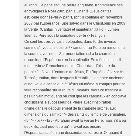
/> <br /> Ce pape est une pierre angulaire. Il commence ses
encycliques à Noël 2005 par la Charité (Deus caritas
est),celle donnée<br /> par l'Esprit, il continue en Novembre
2007 par l'Espérance (Spe salve) dans le Christ,puis en 2009
la Vérité (Caritas in veritate) et maintenant la Foi ( Lumen
fidei) au Père,sous la signature de<br /> François.
Ce sont les trois vertus théologales, dans l'ordre inverse
comme s'il voulait nous<br /> ramener au Père ou remonter à
la source avec nous. Sa renonciation est à la charnière
et confirme l'Espérance en la continuité. En même temps, il
montre<br /> l'enracinement du Christ dans l'histoire du
peuple Juif avec L'enfance de Jésus, Du Baptème à la<br />
Transfiguration, dans lesquels il établit le lien entre ancienne
et nouvelle alliance que fit Jésus lui-même, y compris pour se
faire reconnaître sur la route d'Emmaüs. Alors ce n'est<br />
pas un vain mot quand on croit que les cardinaux en conclave
choisissent le successeur de Pierre avec l'inspiration
divine,dans le dépouillement de la chapelle sixtine, aux
dimensions du saint<br /> des saints du temple de Jérusalem.
<br /> <br /> <br /> Abraham avait la Foi au Père, mais s'il a eu
deux fils, c'est peut-être qu'il n'avait pas encore
l'Espérance,sauf en une descendance terrestre. Or quand il