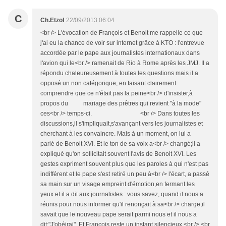
C
Ch.Etzol
22/09/2013 06:04
<br /> L'évocation de François et Benoit me rappelle ce que
j'ai eu la chance de voir sur internet grâce à KTO : l'entrevue
accordée par le pape aux journalistes internationaux dans
l'avion qui le<br /> ramenait de Rio à Rome après les JMJ. Il a
répondu chaleureusement à toutes les questions mais il a
opposé un non catégorique, en faisant clairement
comprendre que ce n'était pas la peine<br /> d'insister,à
propos du mariage des prêtres qui revient "à la mode"
ces<br /> temps-ci. <br /> Dans toutes les
discussions,il s'impliquait,s'avançant vers les journalistes et
cherchant à les convaincre. Mais à un moment, on lui a
parlé de Benoit XVI. Et le ton de sa voix a<br /> changé;il a
expliqué qu'on sollicitait souvent l'avis de Benoit XVI. Les
gestes expriment souvent plus que les paroles à qui n'est pas
indifférent et le pape s'est retiré un peu à<br /> l'écart, a passé
sa main sur un visage empreint d'émotion,en fermant les
yeux et il a dit aux journalistes : vous savez, quand il nous a
réunis pour nous informer qu'il renonçait à sa<br /> charge,il
savait que le nouveau pape serait parmi nous et il nous a
dit:"J'obéirai". Et François reste un instant silencieux.<br /> <br