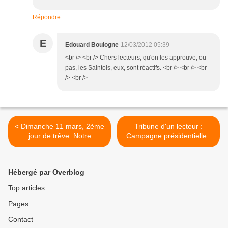
Répondre
E
Edouard Boulogne
12/03/2012 05:39
<br /> <br /> Chers lecteurs, qu'on les approuve, ou
pas, les Saintois, eux, sont réactifs. <br /> <br /> <br
/> <br />
< Dimanche 11 mars, 2ème
Tribune d'un lecteur :
jour de trêve. Notre
Campagne présidentielle :
programme vous amusera-
au-delà des invectives,
t-il?
élever le débat, par
Raymond Joyeux. >
Hébergé par Overblog
Top articles
Pages
Contact