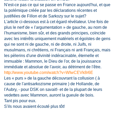
N'est-ce pas ce qui se passe en France aujourd'hui, et que
la polémique créée par les déclarations récentes et
justifiées de Fillon et de Sarkozy sur le sujet?
L'article ci-dessous est à cet égard révélateur. Une fois de
plus le nerf de « l'argumentation » de gauche, au nom de
l'humanisme, bien sûr, et des grands principes, coïncide
avec les intérêts uniquement matériels et égoïstes de gens
qui ne sont ni de gauche, ni de droite, ni Juifs, ni
musulmans, ni chrétiens, ni Français ni anti Français, mais
les pèlerins d'une divinité indéracinable, éternelle et
immuable : Mammon, le Dieu de l'or, de la jouissance
immédiate et absolue de l'avoir, au détriment de l'être.
http://www.youtube.com/watch?v=WIwCEVk8r6E
Les « purs » de la gauche découvrant la collusion ( à
cause de l'antisarkozisme primaire ) de Hollande, de
l'Aubry, - pour DSK on savait!- et de la plupart de leurs
vedettes avec Mammon, auront la gueule de bois.
Tant pis pour eux.
S'ils nous avaient écouté plus tôt!