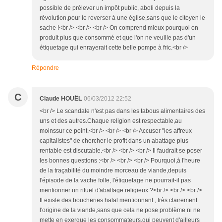
possible de prélever un impôt public, aboli depuis la
révolution,pour le reverser à une église,sans que le citoyen le
sache !<br /> <br /> <br /> On comprend mieux pourquoi on
produit plus que consommé et que l'on ne veuille pas d'un
étiquetage qui enrayerait cette belle pompe à fric.<br />
Répondre
C
Claude HOUËL
06/03/2012 22:52
<br /> Le scandale n'est pas dans les tabous alimentaires des
uns et des autres.Chaque religion est respectable,au
moinssur ce point.<br /> <br /> <br /> Accuser "les affreux
capitalistes" de chercher le profit dans un abattage plus
rentable est discutable.<br /> <br /> <br /> Il faudrait se poser
les bonnes questions :<br /> <br /> <br /> Pourquoi,à l'heure
de la traçabilité du moindre morceau de viande,depuis
l'épisode de la vache folle, l'étiquetage ne pourrait-il pas
mentionner un rituel d'abattage religieux ?<br /> <br /> <br />
Il existe des boucheries halal mentionnant , très clairement
l'origine de la viande,sans que cela ne pose problème ni ne
mette en exergue les consommateurs,qui peuvent d'ailleurs