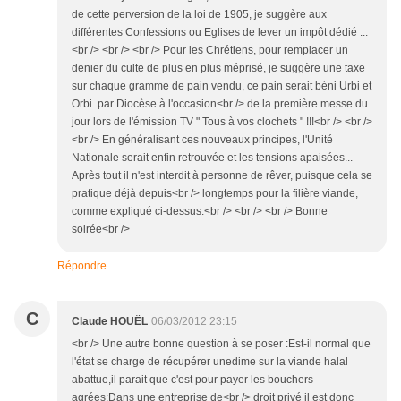
de cette perversion de la loi de 1905, je suggère aux
différentes Confessions ou Eglises de lever un impôt dédié ...
<br /> <br /> <br /> Pour les Chrétiens, pour remplacer un
denier du culte de plus en plus méprisé, je suggère une taxe
sur chaque gramme de pain vendu, ce pain serait béni Urbi et
Orbi par Diocèse à l'occasion<br /> de la première messe du
jour lors de l'émission TV " Tous à vos clochets " !!!<br /> <br />
<br /> En généralisant ces nouveaux principes, l'Unité
Nationale serait enfin retrouvée et les tensions apaisées...
Après tout il n'est interdit à personne de rêver, puisque cela se
pratique déjà depuis<br /> longtemps pour la filière viande,
comme expliqué ci-dessus.<br /> <br /> <br /> Bonne
soirée<br />
Répondre
C
Claude HOUËL
06/03/2012 23:15
<br /> Une autre bonne question à se poser :Est-il normal que
l'état se charge de récupérer unedime sur la viande halal
abattue,il parait que c'est pour payer les bouchers
agrées:Dans une entreprise de<br /> droit privé il est donc