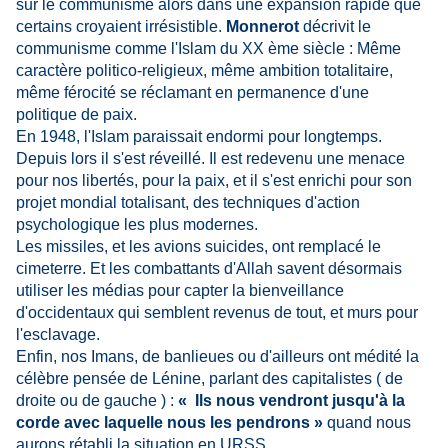
sur le communisme alors dans une expansion rapide que
certains croyaient irrésistible.
Monnerot
décrivit le
communisme comme l'Islam du XX ème siècle : Même
caractère politico-religieux, même ambition totalitaire,
même férocité se réclamant en permanence d'une
politique de paix.
En 1948, l'Islam paraissait endormi pour longtemps.
Depuis lors il s'est réveillé. Il est redevenu une menace
pour nos libertés, pour la paix, et il s'est enrichi pour son
projet mondial totalisant, des techniques d'action
psychologique les plus modernes.
Les missiles, et les avions suicides, ont remplacé le
cimeterre. Et les combattants d'Allah savent désormais
utiliser les médias pour capter la bienveillance
d'occidentaux qui semblent revenus de tout, et murs pour
l'esclavage.
Enfin, nos Imans, de banlieues ou d'ailleurs ont médité la
célèbre pensée de Lénine, parlant des capitalistes ( de
droite ou de gauche ) :
« Ils nous vendront jusqu'à la
corde avec laquelle nous les pendrons »
quand nous
aurons rétabli la situation en URSS.