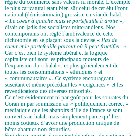
règne du commerce sans valeurs ni morale. L’exemple
le plus caricatural étant bien sûr celui de cet élu Front
national (démissionnaire) grossiste en viande halal.
«
Le coeur à gauche mais le portefeuille à droite
»,
disait-on jadis des socialistes mitterandiens. Nos
contemporains ont réglé l’ambivalence de cette
dichotomie en se plaçant sous la devise «
Pas de
coeur et le portefeuille partout où il peut fructifier
. »
Car c’est bien le système libéral et la logique
capitaliste qui sont les principaux moteurs de
l’expansion du « halal », et plus généralement de
toutes les consommations « ethniques » et
« communautaires ». Ce système encourageant,
suscitant et même précédant les « exigences » et les
revendications des diverses minorités.
Ce n’est évidemment ni par goût pour les sourates du
Coran ni par soumission au « politiquement correct »
médiatique que les abattoirs d’Ile de France se sont
convertis au halal, mais simplement parce qu’il est
moins coûteux d’avoir une production unique de
bêtes abattues non étourdies.
Fort de ce constat, il convient de refuser de participer à