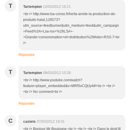
T
Tartempion
12/03/2012 16:21
<br /> http://www.lsa-conso.fr/herta-arrete-la-production-de-
produits-halal,128573?
utm_source=feedburner&utm_medium=feed&utm_campaign
=Feed%3A+Lsa-rss+%28LSA+-
+Grande+consommation+et+distribution%29#xtor=RSS-7<br
/>
Répondre
T
Tartempion
08/03/2012 15:28
<br /> http://www.youtube.com/watch?
feature=player_embedded&v=MRfSvCQtJy4#!<br /> <br />
<br /> No comment<br />
Répondre
C
castets
07/03/2012 19:31
<br /> Bonjour Mr Boulogne,<br /> <br /> <br /> Dans le droit fil