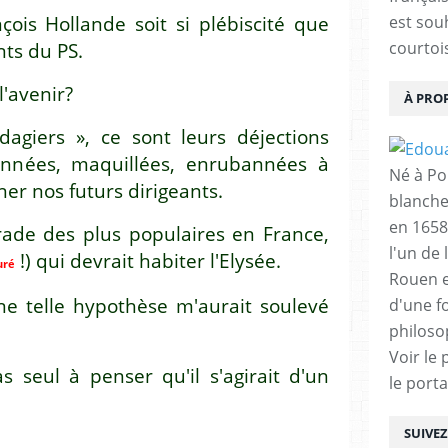
ois Hollande soit si plébiscité que
est sou
courtois
nts du PS.
l'avenir?
À PRO
ndagiers », ce sont leurs déjections
onnées, maquillées, enrubannées à
Né à Poi
ner nos futurs dirigeants.
blanche
en 1658
arade des plus populaires en France,
l'un de 
!) qui devrait habiter l'Elysée.
uré
Rouen e
une telle hypothèse m'aurait soulevé
d'une f
philoso
Voir le 
s seul à penser qu'il s'agirait d'un
le porta
SUIVE