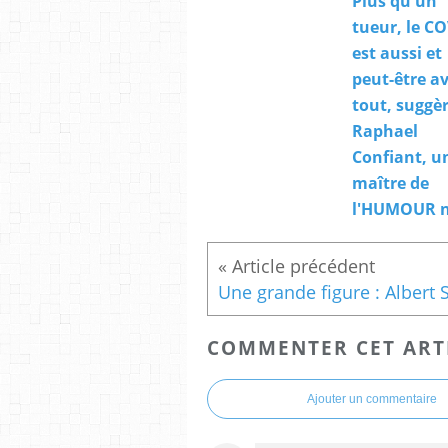
Plus qu'un
tueur, le C
est aussi et
peut-être a
tout, suggè
Raphael
Confiant, u
maître de
l'HUMOUR no
COMMENTER CET ART
Ajouter un commentaire