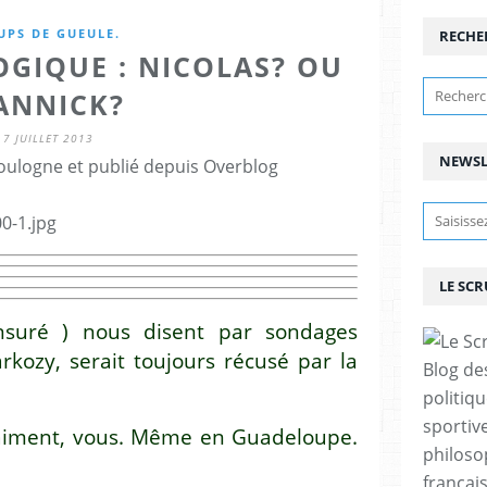
UPS DE GUEULE.
RECHE
OGIQUE : NICOLAS? OU
ANNICK?
7 JUILLET 2013
NEWSL
ulogne et publié depuis Overblog
LE SC
nsuré ) nous disent par sondages
rkozy, serait toujours récusé par la
Blog de
politiq
sportive
raiment, vous. Même en Guadeloupe.
philoso
françai