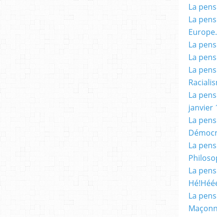
La pensé
La pensé
Europe.
La pensé
La pensé
La pensé
Racialis
La pensé
janvier 
La pens
Démocr
La pensé
Philoso
La pens
Hé!Héé
La pensé
Maçonn