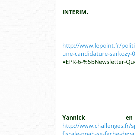
INTERIM.
http://www.lepoint.fr/polit
une-candidature-sarkozy-
=EPR-6-%5BNewsletter-Qu
Yannick 
http://www.challenges.fr/
fiscale-noah-se-fache-dev