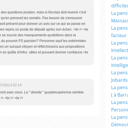
difficile
La pensé
 des questions posées. mais si Nicolas doit revenir c'est
ce qu'en pensnet les sondés. Pas besoin de s'emouvoir
Massacr
 soit présent pour donner un avis sur ce qui se passe en
La pensé
ien repris un poste de député après son échec .<br /> <br
facteur d
pe se soucie des manquements quotidiens dans la
 du pouvoir PS parisien? Personne sauf les extrémistes
La pensé
ors un sursaut citoyen et réfléchissons aux propositions
Intellec
on en quête d'infos utiles et pouvant donner confiance.<br
La pensé
Intellig
La pensé
Jobards
07/2013 02:14
La pensé
accord avec vous. La " dreoite " guadeloupéenne semble
( à Bar
 /> <br /> <br />
La pens
Person
La pens
Démocr