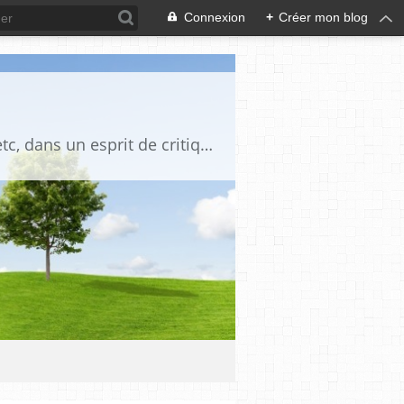
Connexion
+
Créer mon blog
Blog destiné à commenter l'actualité, politique, économique, culturelle, sportive, etc, dans un esprit de critique philosophique, d'esprit chrétien et français.La collaboration des lecteurs est souhaitée, de même que la courtoisie, et l'esprit de tolérance.