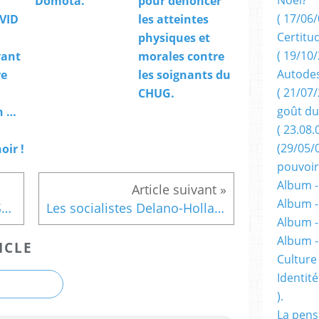
Domota.
pour dénoncer
( 17/06/
OVID
les atteintes
Certitu
physiques et
( 19/10/
vant
morales contre
Autodes
re
les soignants du
( 21/07/
CHUG.
goût du
n …
( 23.08.
(29/05/
ir !
pouvoir
Album -
Album -
Une grande figure : Albert Schweitzer, célébré au Gabon.
Les socialistes Delano-Hollandistes « teufent » le RAMADAN .
Album -
Album 
ICLE
Culture 
Identité
).
La pens