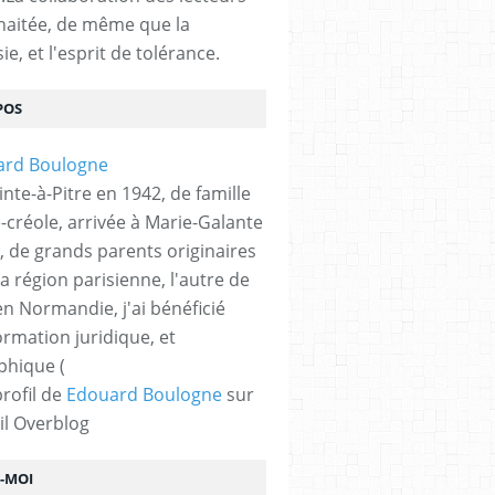
haitée, de même que la
ie, et l'esprit de tolérance.
POS
nte-à-Pitre en 1942, de famille
-créole, arrivée à Marie-Galante
, de grands parents originaires
la région parisienne, l'autre de
n Normandie, j'ai bénéficié
ormation juridique, et
phique (
profil de
Edouard Boulogne
sur
il Overblog
Z-MOI