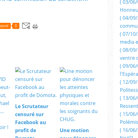
( 03/06/
Honneu
( 04/09/
commun
epost
0
( 07/10
media e
( 08/09/
ventre 
( 09/06/
l'Espér
( 12/09/
Politess
( 13/06/
Ressent
Le Scrutateur
( 15/06/
censuré sur
Polémis
Facebook au
( 16/06/
profit de
Une motion
Noël?