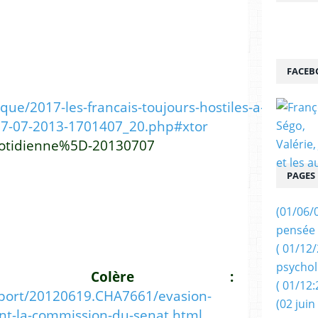
FACEB
ique/2017-les-francais-toujours-hostiles-a-
07-07-2013-1701407_20.php#xtor
otidienne%5D-20130707
PAGES
(01/06/
pensée 
( 01/12
psychol
en Colère :
( 01/12:
sport/20120619.CHA7661/evasion-
(02 juin
ant-la-commission-du-senat.html