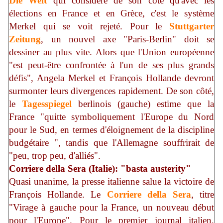
Die Welt
qui considère de son côté qu'avec les
élections en France et en Grèce, c'est le système
Merkel qui se voit rejeté. Pour le
Stuttgarter
Zeitung
, un nouvel axe "Paris-Berlin" doit se
dessiner au plus vite. Alors que l'Union européenne
"est peut-être confrontée à l'un de ses plus grands
défis", Angela Merkel et François Hollande devront
surmonter leurs divergences rapidement. De son côté,
le
Tagesspiegel
berlinois (gauche) estime que la
France "quitte symboliquement l'Europe du Nord
pour le Sud, en termes d'éloignement de la discipline
budgétaire ", tandis que l'Allemagne souffrirait de
"peu, trop peu, d'alliés".
Corriere della Sera (Italie): "basta austerity"
Quasi unanime, la presse italienne salue la victoire de
François Hollande. Le
Corriere della Sera
, titre
"Virage à gauche pour la France, un nouveau début
pour l'Europe". Pour le premier journal italien,