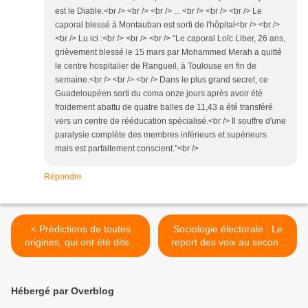
est le Diable.<br /> <br /> <br /> ... <br /> <br /> <br /> Le
caporal blessé à Montauban est sorti de l'hôpital<br /> <br />
<br /> Lu ici :<br /> <br /> <br /> "Le caporal Loïc Liber, 26 ans,
grièvement blessé le 15 mars par Mohammed Merah a quitté
le centre hospitalier de Rangueil, à Toulouse en fin de
semaine.<br /> <br /> <br /> Dans le plus grand secret, ce
Guadeloupéen sorti du coma onze jours après avoir été
froidement abattu de quatre balles de 11,43 a été transféré
vers un centre de rééducation spécialisé.<br /> Il souffre d'une
paralysie complète des membres inférieurs et supérieurs
mais est parfaitement conscient."<br />
Répondre
< Prédictions de toutes
Sociologie électorale : Le
origines, qui ont été dites,
report des voix au second
voire écrites, et signées par
tour. >
leurs auteurs !
Hébergé par Overblog