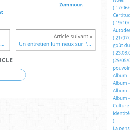
Zemmour.
( 17/06/
nt
Certitu
( 19/10/
Autodes
( 21/07/
Qu'est-ce qui différencie Yann Montplaisir de Serge Letchimy? Par Eric Nogard.
Un entretien lumineux sur l'Islam ( France 24 ), avec Henri Boulad.
goût du
( 23.08.
ICLE
(29/05/
pouvoir
Album -
Album -
Album -
Album 
Culture 
Identité
).
La pens