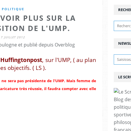
POLITIQUE
RECHE
VOIR PLUS SUR LA
ITION DE L'UMP.
7 JUILLET 2012
NEWSL
ulogne et publié depuis Overblog
Huffingtonpost
, sur l'UMP, ( au plan
s objectifs. ( LS ).
LE SC
 ne sera pas présidente de l'UMP. Mais femme de
ricature très réussie, il faudra compter avec elle
Blog de
politiq
sportive
philoso
françai