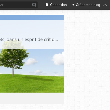
Connexion
+
Créer mon blog
Blog destiné à commenter l'actualité, politique, économique, culturelle, sportive, etc, dans un esprit de critique philosophique, d'esprit chrétien et français.La collaboration des lecteurs est souhaitée, de même que la courtoisie, et l'esprit de tolérance.