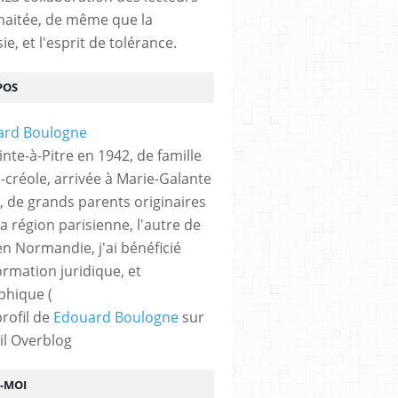
haitée, de même que la
ie, et l'esprit de tolérance.
POS
nte-à-Pitre en 1942, de famille
-créole, arrivée à Marie-Galante
, de grands parents originaires
la région parisienne, l'autre de
n Normandie, j'ai bénéficié
ormation juridique, et
phique (
profil de
Edouard Boulogne
sur
il Overblog
Z-MOI