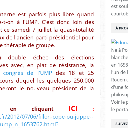
est sou
nterne est parfois plus libre quand
courtois
e-t-on à l'UMP. C'est donc loin des
À PRO
ce samedi 7 juillet la quasi-totalité
 de l'ancien parti présidentiel pour
e thérapie de groupe.
Né à Poi
 double échec des élections
blanche
tives avec, en plat de résistance, la
en 1658
n congrès de l'UMP
des 18 et 25
l'un de 
Rouen e
cours duquel les quelques 250.000
d'une f
neront le nouveau président de la
philoso
Voir le 
ICI
en cliquant
:
le porta
fr/2012/07/06/fillon-cope-ou-juppe--
ie-ump_n_1653762.html?
SUIVE