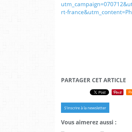
utm_campaign=070712&u
rt-france&utm_content=Ph
PARTAGER CET ARTICLE
R
S'inscrire à la newsletter
Vous aimerez aussi :