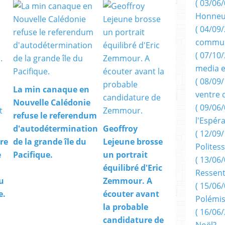
( 03/06/
Honneu
( 04/09/
commun
( 07/10
media e
( 08/09/
La min canaque en
ventre 
Nouvelle Calédonie
( 09/06/
refuse le referendum
l'Espér
d'autodétermination
Geoffroy
( 12/09/
bre
de la grande île du
Lejeune brosse
Politess
e
Pacifique.
un portrait
( 13/06/
équilibré d'Eric
Ressent
u
Zemmour. A
( 15/06/
e.
écouter avant
Polémis
la probable
( 16/06/
candidature de
Noël?