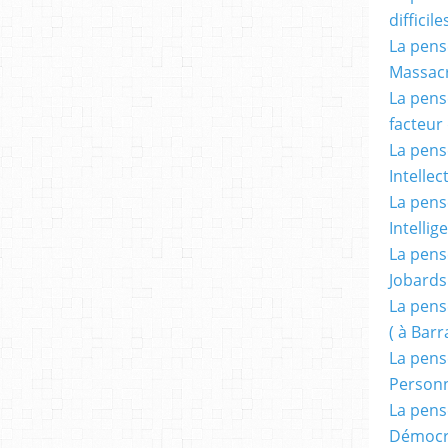
difficile
La pensé
Massacr
La pensé
facteur d
La pensé
Intellec
La pensé
Intellig
La pensé
Jobards
La pensé
( à Bar
La pens
Person
La pens
Démocr