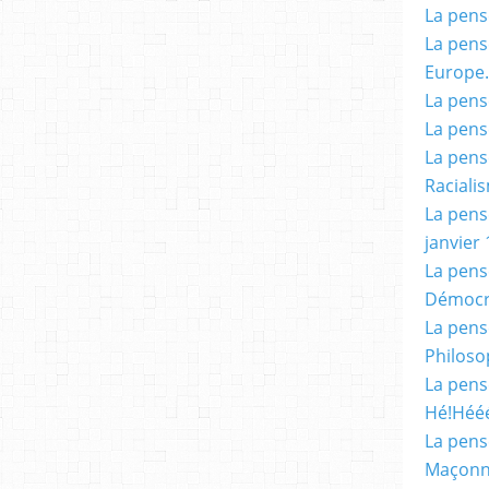
La pensé
La pensé
Europe.
La pensé
La pensé
La pensé
Racialis
La pensé
janvier 
La pens
Démocr
La pensé
Philoso
La pens
Hé!Héé
La pensé
Maçonn