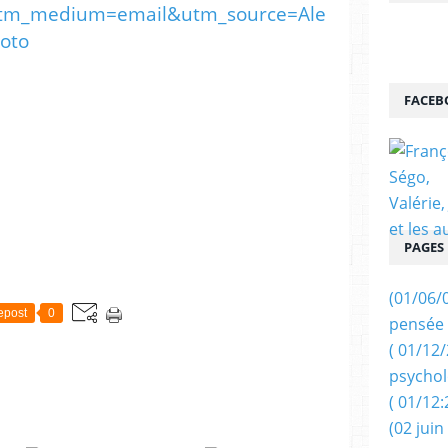
tm_medium=email&utm_source=Ale
oto
FACEB
PAGES
(01/06/
epost
0
pensée 
( 01/12
psychol
( 01/12:
(02 juin