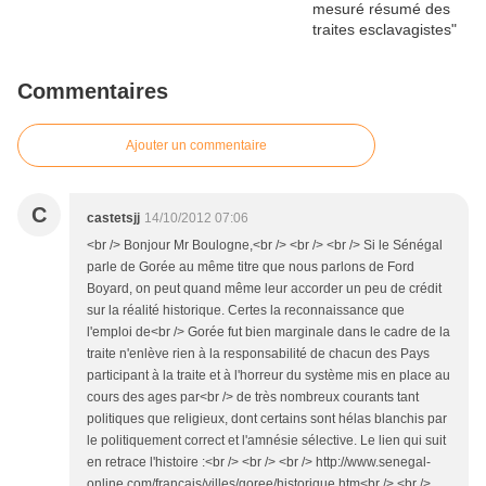
Commentaires
Ajouter un commentaire
C
castetsjj
14/10/2012 07:06
<br /> Bonjour Mr Boulogne,<br /> <br /> <br /> Si le Sénégal
parle de Gorée au même titre que nous parlons de Ford
Boyard, on peut quand même leur accorder un peu de crédit
sur la réalité historique. Certes la reconnaissance que
l'emploi de<br /> Gorée fut bien marginale dans le cadre de la
traite n'enlève rien à la responsabilité de chacun des Pays
participant à la traite et à l'horreur du système mis en place au
cours des ages par<br /> de très nombreux courants tant
politiques que religieux, dont certains sont hélas blanchis par
le politiquement correct et l'amnésie sélective. Le lien qui suit
en retrace l'histoire :<br /> <br /> <br /> http://www.senegal-
online.com/francais/villes/goree/historique.htm<br /> <br />