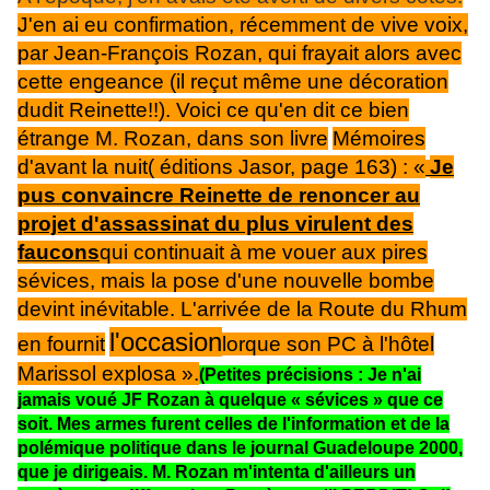
J'en ai eu confirmation, récemment de vive voix,
par Jean-François Rozan, qui frayait alors avec
cette engeance (il reçut même une décoration
dudit Reinette!!). Voici ce qu'en dit ce bien
étrange M. Rozan, dans son livre
Mémoires
d'avant la nuit
( éditions Jasor, page 163) : «
Je
pus convaincre Reinette de renoncer au
projet d'assassinat du plus virulent des
faucons
qui continuait à me vouer aux pires
sévices, mais la pose d'une nouvelle bombe
devint inévitable. L'arrivée de la Route du Rhum
l'occasion
en fournit
lorque son PC à l'hôtel
Marissol explosa ».
(Petites précisions : Je n'ai
jamais voué JF Rozan à quelque « sévices » que ce
soit. Mes armes furent celles de l'information et de la
polémique politique dans le journal Guadeloupe 2000,
que je dirigeais. M. Rozan m'intenta d'ailleurs un