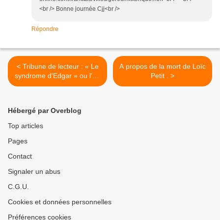
<br /> Bonne journée Cjj<br />
Répondre
< Tribune de lecteur : « Le
A propos de la mort de Loïc
syndrome d'Edgar » ou l'art
Petit . >
de l'opportunisme politique,
par Sully DE CHAZEAU.
Hébergé par Overblog
Top articles
Pages
Contact
Signaler un abus
C.G.U.
Cookies et données personnelles
Préférences cookies