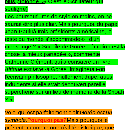
plus profonde. »
( C'est le Scrutateur qui
souligne)
Les boursouflures de style en moins, on ne
saurait être plus clair. Mais pourquoi, du pape
Jean-Paul
II
à trois présidents américains, le
reste du monde s'accommode-t-il d'un
mensonge ? « Sur l'île de Gorée, l'émotion est la
chose la mieux partagée », commente
Catherine Clément, qui a consacré un livre —
Afrique esclave -
à Gorée. Imaginerait-on
l'écrivain-philosophe, nullement dupe, aussi
indulgente si elle avait découvert pareille
supercherie sur un lieu de mémoire de la Shoah
? ».
Voici qui est parfaitement clair.
Gorée est un
symbole.
Pourquoi pas?
Mais pourquoi le
présenter comme une réalité historique, que