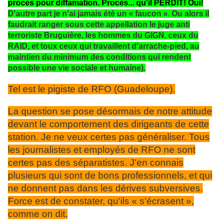
procès pour diffamation. Procès... qu'il PERDIT! Oui!
D'autre part je n'ai jamais été un « faucon ». Ou alors il
faudrait ranger sous cette appellation le juge anti
terroriste Bruguière, les hommes du GIGN, ceux du
RAID, et toux ceux qui travaillent d'arrache-pied, au
maintien du minimum des conditions qui rendent
possible une vie sociale et humaine).
Tel est le pigiste de RFO (Guadeloupe).
La question se pose désormais de notre attitude
devant le comportement des dirigeants de cette
station. Je ne veux certes pas généraliser. Tous
les journalistes et employés de RFO ne sont
certes pas des séparatistes. J'en connais
plusieurs qui sont de bons professionnels, et qui
ne donnent pas dans les dérives subversives.
Force est de constater, qu'ils « s'écrasent »,
comme on dit.