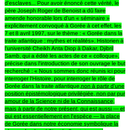
d'esclaves... Pour avoir énoncé cette vérité, le
père Joseph Roger de Benoist a dû faire
amende honorable lors d'un « séminaire »
explicitement convoqué à Gorée à cet effet, les
7 et 8 avril 1997, sur le thème : « Gorée dans la
traite atlantique : mythes et réalités». Historien à
l'université Cheikh Anta Diop à Dakar, Djibril
Samb, qui a édité les actes de ce « colloque»,
précise dans l'introduction de son ouvrage le but
recherché : « Nous sommes donc réunis ici pour
interroger l'Histoire, pour interroger le rôle de
Gorée dans la traite atlantique,
non à partir d'une
position épistémologique privilégiée, non par pur
amour de la Science ni de la Connaissance,
mais à partir de notre présent, qui est aussi — et
qui est essentiellement en l'espèce — la place
de Gorée dans notre économie symbolique la