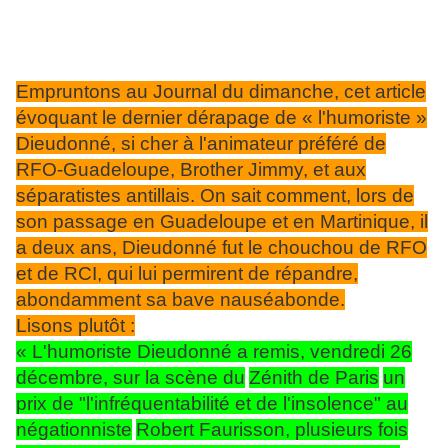
Empruntons au Journal du dimanche, cet article
évoquant le dernier dérapage de « l'humoriste »
Dieudonné, si cher à l'animateur préféré de
RFO-Guadeloupe, Brother Jimmy, et aux
séparatistes antillais. On sait comment, lors de
son passage en Guadeloupe et en Martinique, il
a deux ans, Dieudonné fut le chouchou de RFO
et de RCI, qui lui permirent de répandre,
abondamment sa bave nauséabonde.
Lisons plutôt :
« L'humoriste Dieudonné a remis, vendredi 26
décembre, sur la scène du
Zénith de Paris
un
prix de "l'infréquentabilité et de l'insolence" au
négationniste
Robert Faurisson, plusieurs fois