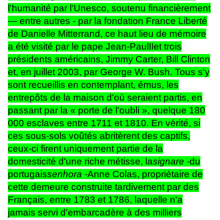
l'humanité par l'Unesco, soutenu financièrement
— entre autres - par la fondation France Liberté
de Danielle Mitterrand, ce haut lieu de mémoire
a été visité par le pape Jean-Paul
II
et trois
présidents américains, Jimmy Carter, Bill Clinton
et, en juillet 2003, par George W. Bush. Tous s'y
sont recueillis en contemplant, émus, les
entrepôts de la maison d'où seraient partis, en
passant par la « porte de l'oubli », quelque 180
000 esclaves entre 1711 et 1810. En vérité, si
ces sous-sols voûtés abritèrent des captifs,
ceux-ci firent uniquement partie de la
domesticité d'une riche métisse, la
signare -
du
portugais
senhora -
Anne Colas, propriétaire de
cette demeure construite tardivement par des
Français, entre 1783 et 1786, laquelle n'a
jamais servi d'embarcadère à des milliers