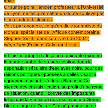
traite.
Or sur ce point, l'ancien professeur à l'Université
de Lyon, ne fait qu'émettre un doute soulevé par
bien d'autres historiens.
Voici, par exemple, ce qu'en dit le journaliste du
Monde, spécialiste de l'Afrique contemporaine,
Stéphen Smith, dans son livre ( de 2004 )
Négrologie
(Editions Calmann-Lévy) :
« L'historiographie africaine dominante exonère
le monde arabe de sa participation dans la
déportation séculaire d'esclaves noirs, pour des
raisons politiques opposées à celles visant à
aggraver la culpabilité des « Blancs ». Ce
silence devient falsification, au profit d'une rente
de situation, quand il couvre des impostures
telles que la « maison des esclaves » à Gorée,
l'îlot au large de Dakar. Classé patrimoine de