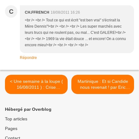
C
CH.FFRENCH
18/08/2011 16:26
<br /> <br /> Tout ce qui est écrit "est ben vrai" s'écrirait la
Mère Dennis"!<br /> <br /> <br /> Les super marchés avec
leurs trucs qui ne roulent pas, ou mal... C'est GALERE!<br />
<br /> <br /> 1969 la vie était douce ... et encore! On a connu
encore mieu!<br /> <br /> <br /> <br />
Répondre
< Une semaine à la loupe (
Martinique : Et si Candide
16/08/2011 ) : Crise
nous revenait ! par Eric
financière, à qui profite la
Nogard. >
rumeur? par Henri Pauvert.
Hébergé par Overblog
Top articles
Pages
Contact