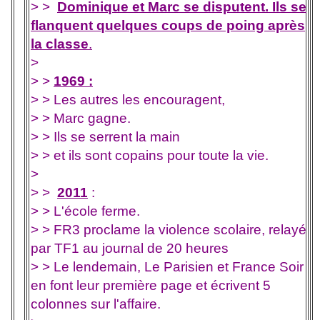
> >
Dominique et Marc se disputent. Ils se
flanquent quelques coups de poing après
la classe
.
>
> >
1969 :
> > Les autres les encouragent,
> > Marc gagne.
> > Ils se serrent la main
> > et ils sont copains pour toute la vie.
>
> >
2011
:
> > L'école ferme.
> > FR3 proclame la violence scolaire, relayé
par TF1 au journal de 20 heures
> > Le lendemain, Le Parisien et France Soir
en font leur première page et écrivent 5
colonnes sur l'affaire.