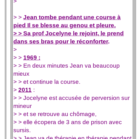
>
> >
Jean tombe pendant une course à
pied Il se blesse au genou et pleure.
> >
Sa prof Jocelyne le rejoint, le prend
dans ses bras pour le réconforter
.
>
> >
1969 :
> > En deux minutes Jean va beaucoup
mieux
> > et continue la course.
>
2011
:
> > Jocelyne est accusée de perversion sur
mineur
> > et se retrouve au chômage,
> > elle écopera de 3 ans de prison avec
sursis.
> > Jean va de thérapie en thérapie pendant