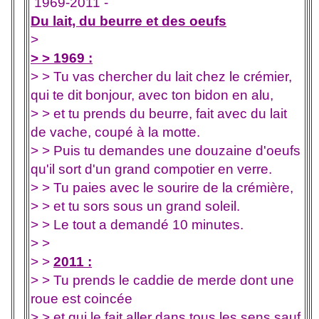
1969-2011 -
Du lait, du beurre et des oeufs
>
> >
1969 :
> > Tu vas chercher du lait chez le crémier,
qui te dit bonjour, avec ton bidon en alu,
> > et tu prends du beurre, fait avec du lait
de vache, coupé à la motte.
> > Puis tu demandes une douzaine d'oeufs
qu'il sort d'un grand compotier en verre.
> > Tu paies avec le sourire de la crémière,
> > et tu sors sous un grand soleil.
> > Le tout a demandé 10 minutes.
> >
> >
2011 :
> > Tu prends le caddie de merde dont une
roue est coincée
> > et qui le fait aller dans tous les sens sauf