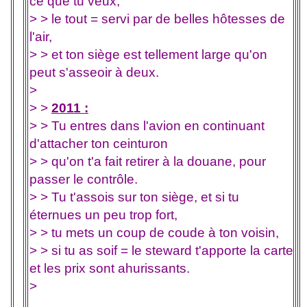
ce que tu veux,
> > le tout = servi par de belles hôtesses de
l'air,
> > et ton siège est tellement large qu'on
peut s'asseoir à deux.
>
> >
2011 :
> > Tu entres dans l'avion en continuant
d'attacher ton ceinturon
> > qu'on t'a fait retirer à la douane, pour
passer le contrôle.
> > Tu t'assois sur ton siège, et si tu
éternues un peu trop fort,
> > tu mets un coup de coude à ton voisin,
> > si tu as soif = le steward t'apporte la carte
et les prix sont ahurissants.
>