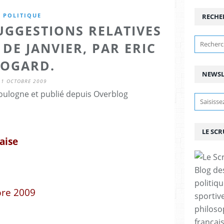
POLITIQUE
RECHE
UGGESTIONS RELATIVES
DE JANVIER, PAR ERIC
OGARD.
NEWSL
11 OCTOBRE 2009
ulogne et publié depuis Overblog
LE SC
aise
Blog de
politiq
bre 2009
sportive
philoso
françai