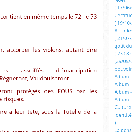
( 17/06/
Certitu
 contient en même temps le 72, le 73
( 19/10/
Autodes
( 21/07/
goût du
, accorder les violons, autant dire
( 23.08.
(29/05/
pouvoir
stes assoiffés d’émancipation
Album -
 Régneront, Vaudouiseront.
Album -
 seront protégés des FOUS par les
Album -
e risques.
Album 
Culture 
re à leur tête, sous la Tutelle de la
Identité
).
La pens