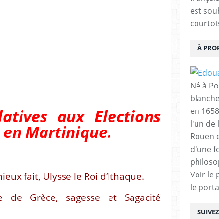
est sou
courtois
À PRO
Né à Poi
blanche
latives aux Elections
en 1658
l'un de 
, en Martinique.
Rouen e
d'une f
philoso
Voir le 
ieux fait, Ulysse le Roi d’Ithaque.
le porta
re de Grèce, sagesse et Sagacité
SUIVE