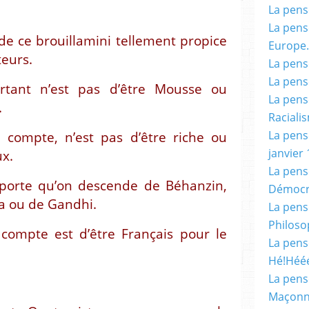
La pensé
La pensé
de ce brouillamini tellement propice
Europe.
teurs.
La pensé
La pensé
ortant n’est pas d’être Mousse ou
La pensé
.
Racialis
La pensé
i compte, n’est pas d’être riche ou
janvier 
ux.
La pens
porte qu’on descende de Béhanzin,
Démocr
la ou de Gandhi.
La pensé
Philoso
 compte est d’être Français pour le
La pens
Hé!Héé
La pensé
Maçonn