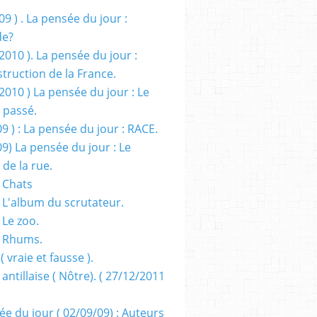
09 ) . La pensée du jour :
de?
2010 ). La pensée du jour :
truction de la France.
2010 ) La pensée du jour : Le
 passé.
09 ) : La pensée du jour : RACE.
09) La pensée du jour : Le
 de la rue.
 Chats
 L'album du scrutateur.
 Le zoo.
- Rhums.
( vraie et fausse ).
 antillaise ( Nôtre). ( 27/12/2011
ée du jour ( 02/09/09) : Auteurs