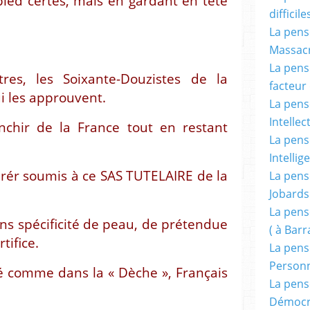
ied certes, mais en gardant en tête
difficile
La pensé
Massacr
La pensé
res, les Soixante-Douzistes de la
facteur d
i les approuvent.
La pensé
Intellec
anchir de la France tout en restant
La pensé
Intellig
rér soumis à ce SAS TUTELAIRE de la
La pensé
Jobards
La pensé
ans spécificité de peau, de prétendue
( à Bar
tifice.
La pens
Person
té comme dans la « Dèche », Français
La pens
Démocr