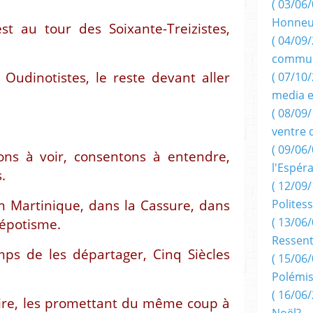
( 03/06/
Honneu
est au tour des Soixante-Treizistes,
( 04/09/
commun
 Oudinotistes, le reste devant aller
( 07/10
media e
( 08/09/
ventre 
( 09/06/
ons à voir, consentons à entendre,
l'Espér
.
( 12/09/
en Martinique, dans la Cassure, dans
Politess
( 13/06/
Népotisme.
Ressent
mps de les départager, Cinq Siècles
( 15/06/
Polémis
( 16/06/
faire, les promettant du même coup à
Noël?