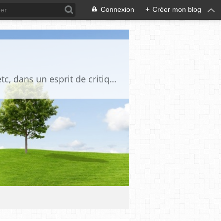
Connexion
+
Créer mon blog
Blog destiné à commenter l'actualité, politique, économique, culturelle, sportive, etc, dans un esprit de critique philosophique, d'esprit chrétien et français.La collaboration des lecteurs est souhaitée, de même que la courtoisie, et l'esprit de tolérance.