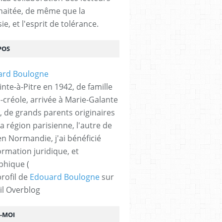
haitée, de même que la
ie, et l'esprit de tolérance.
POS
nte-à-Pitre en 1942, de famille
-créole, arrivée à Marie-Galante
, de grands parents originaires
la région parisienne, l'autre de
n Normandie, j'ai bénéficié
ormation juridique, et
phique (
profil de
Edouard Boulogne
sur
il Overblog
Z-MOI