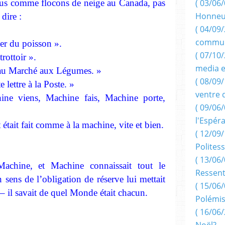
sus comme flocons de neige au Canada, pas
( 03/06/
Honneu
dire :
( 04/09/
commun
 du poisson ».
( 07/10
ottoir ».
media e
 Marché aux Légumes. »
( 08/09/
ttre à la Poste. »
ventre 
ns, Machine fais, Machine porte,
( 09/06/
l'Espér
t fait comme à la machine, vite et bien.
( 12/09/
Politess
( 13/06/
achine, et Machine connaissait tout le
Ressent
sens de l’obligation de réserve lui mettait
( 15/06/
s – il savait de quel Monde était chacun.
Polémis
( 16/06/
Noël?