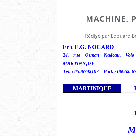
MACHINE, 
Rédigé par Edouard Bo
Eric E.G. NOGARD
24, rue Osman Nadeau, Voie 3
MARTINIQUE
Tél. : 0596798102 Port. : 0696856
MARTINIQUE
Amie du C
M