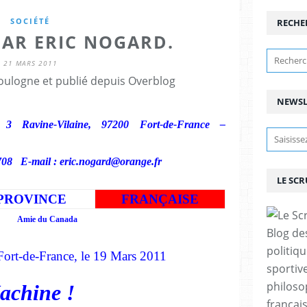
SOCIÉTÉ
RECHE
PAR ERIC NOGARD.
21 MARS 2011
ulogne et publié depuis Overblog
NEWSL
 Ravine-Vilaine, 97200 Fort-de-France –
708 E-mail :
eric.nogard@orange.fr
LE SC
PROVINCE
FRANÇAISE
anada
Blog de
politiq
Fort-de-France, le 19 Mars 2011
sportive
philoso
achine !
françai