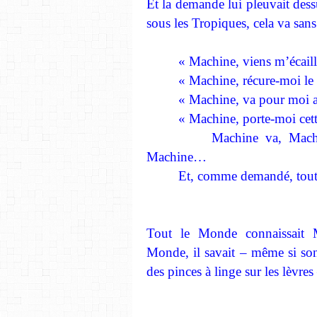
Et la demande lui pleuvait des
sous les Tropiques, cela va sans 
« Machine, viens m’écailler
« Machine, récure-moi le tr
« Machine, va pour moi au
« Machine, porte-moi cette le
Machine va, Machine vie
Machine…
Et, comme demandé, tout étai
Tout le Monde connaissait M
Monde, il savait – même si son 
des pinces à linge sur les lèvre