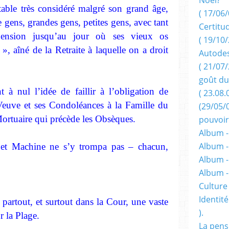
able très considéré malgré son grand âge,
( 17/06/
gens, grandes gens, petites gens, avec tant
Certitu
ension jusqu’au jour où ses vieux os
( 19/10/
 », aîné de la Retraite à laquelle on a droit
Autodes
( 21/07/
goût du
 à nul l’idée de faillir à l’obligation de
( 23.08.
euve et ses Condoléances à la Famille du
(29/05/
Mortuaire qui précède les Obsèques.
pouvoir
Album -
Album -
– et Machine ne s’y trompa pas – chacun,
Album -
Album 
Culture 
Identité
, partout, et surtout dans la Cour, une vaste
).
r la Plage.
La pens