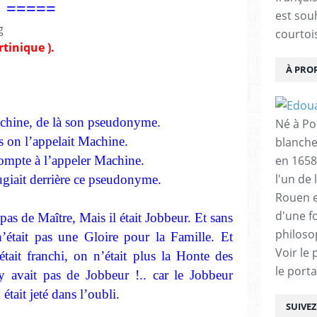
=====
est sou
courtois
rtinique ).
À PRO
machine, de là son pseudonyme.
Né à Poi
s on l’appelait Machine.
blanche
compte à l’appeler Machine.
en 1658
l'un de 
ugiait derrière ce pseudonyme.
Rouen e
d'une f
 pas de Maître, Mais il était Jobbeur. Et sans
philoso
’était pas une Gloire pour la Famille. Et
Voir le 
ait franchi, on n’était plus la Honte des
le porta
’y avait pas de Jobbeur !.. car le Jobbeur
ait jeté dans l’oubli.
SUIVE