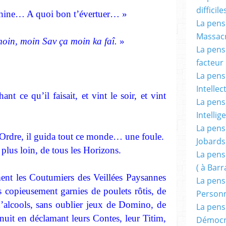
difficile
ine… A quoi bon t’évertuer… »
La pensé
Massacr
moin, moin Sav ça moin ka faî.
»
La pensé
facteur d
La pensé
Intellec
ant ce qu’il faisait, et vint le soir, et vint
La pensé
Intellig
La pensé
’Ordre, il guida tout ce monde… une foule.
Jobards
plus loin, de tous les Horizons.
La pensé
( à Bar
ent les Coutumiers des Veillées Paysannes
La pens
s copieusement garnies de poulets rôtis, de
Person
’alcools, sans oublier jeux de Domino, de
La pens
a nuit en déclamant leurs Contes, leur Titim,
Démocr