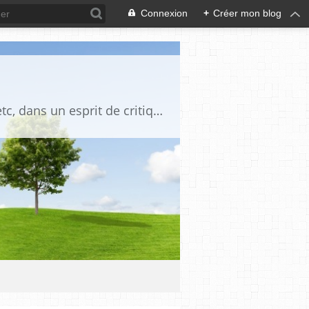
Connexion
+
Créer mon blog
Blog destiné à commenter l'actualité, politique, économique, culturelle, sportive, etc, dans un esprit de critique philosophique, d'esprit chrétien et français.La collaboration des lecteurs est souhaitée, de même que la courtoisie, et l'esprit de tolérance.