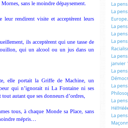
s Mornes, sans le moindre dépaysement.
La pensé
La pensé
 leur rendirent visite et acceptèrent leurs
Europe.
La pensé
La pensé
La pensé
ueillement, ils acceptèrent qui une tasse de
Racialis
bouillon, qui un alcool ou un jus dans un
La pensé
janvier 
La pens
Démocr
te, elle portait la Griffe de Machine, un
La pensé
eur qui n’ignorait ni La Fontaine ni ses
Philoso
t tout autant que ses donneurs d’ordres,
La pens
Hé!Héé
es tous, à chaque Monde sa Place, sans
La pensé
 moindre mépris…
Maçonn