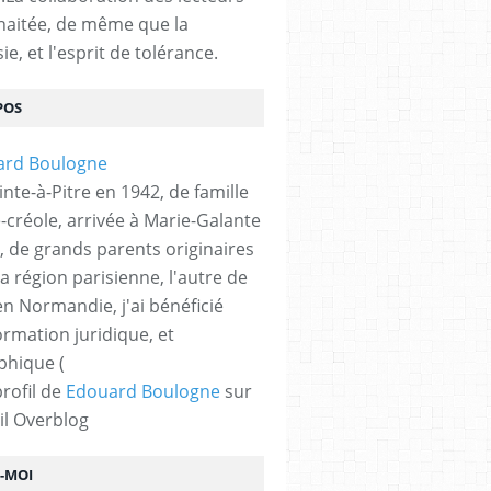
haitée, de même que la
ie, et l'esprit de tolérance.
POS
nte-à-Pitre en 1942, de famille
-créole, arrivée à Marie-Galante
, de grands parents originaires
la région parisienne, l'autre de
n Normandie, j'ai bénéficié
ormation juridique, et
phique (
profil de
Edouard Boulogne
sur
il Overblog
Z-MOI