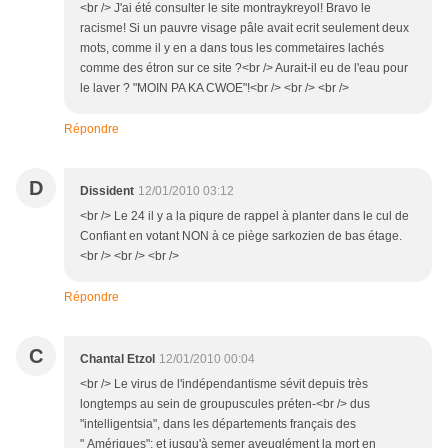
<br /> J'ai été consulter le site montraykreyol! Bravo le
racisme! Si un pauvre visage pâle avait ecrit seulement deux
mots, comme il y en a dans tous les commetaires lachés
comme des étron sur ce site ?<br /> Aurait-il eu de l'eau pour
le laver ? "MOIN PA KA CWOE"!<br /> <br /> <br />
Répondre
D
Dissident
12/01/2010 03:12
<br /> Le 24 il y a la piqure de rappel à planter dans le cul de
Confiant en votant NON à ce piège sarkozien de bas étage.
<br /> <br /> <br />
Répondre
C
Chantal Etzol
12/01/2010 00:04
<br /> Le virus de l'indépendantisme sévit depuis très
longtemps au sein de groupuscules préten-<br /> dus
"intelligentsia", dans les départements français des
" Amériques"; et jusqu'à semer aveuglément la mort en