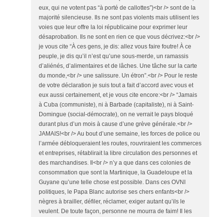
eux, qui ne votent pas “à porté de callottes”)<br /> sont de la
majorité silencieuse. Ils ne sont pas violents mais utilisent les
voies que leur offre la loi républicaine pour exprimer leur
désaprobation. Ils ne sont en rien ce que vous décrivez:<br />
je vous cite “À ces gens, je dis: allez vous faire foutre! À ce
peuple, je dis qu’il n’est qu’une sous-merde, un ramassis
d’aliénés, d’alimentaires et de lâches. Une tâche sur la carte
du monde,<br /> une salissure. Un étron”.<br /> Pour le reste
de votre déclaration je suis tout a fait d’accord avec vous et
eux aussi certainement, et je vous cite encore:<br /> “Jamais
à Cuba (communiste), ni à Barbade (capitaliste), ni à Saint-
Domingue (social-démocrate), on ne verrait le pays bloqué
durant plus d’un mois à cause d’une grève générale.<br />
JAMAIS!<br /> Au bout d’une semaine, les forces de police ou
l’armée débloqueraient les routes, rouvriraient les commerces
et entreprises, rétablirait la libre circulation des personnes et
des marchandises. Il<br /> n’y a que dans ces colonies de
consommation que sont la Martinique, la Guadeloupe et la
Guyane qu’une telle chose est possible. Dans ces OVNI
politiques, le Papa Blanc autorise ses chers enfants<br />
nègres à brailler, défiler, réclamer, exiger autant qu’ils le
veulent. De toute façon, personne ne mourra de faim! Il les