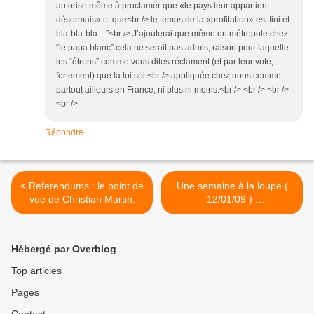
autorise même à proclamer que «le pays leur appartient
désormais» et que<br /> le temps de la «profitation» est fini et
bla-bla-bla…”<br /> J’ajouterai que même en métropole chez
“le papa blanc” cela ne serait pas admis, raison pour laquelle
les “étrons” comme vous dites réclament (et par leur vote,
fortement) que la loi soit<br /> appliquée chez nous comme
partout ailleurs en France, ni plus ni moins.<br /> <br /> <br />
<br />
Répondre
< Referendums : le point de
Une semaine à la loupe (
vue de Christian Martin.
12/01/09 ) :
Lesreferendums en
Martinique et en Guyanne.
>
Hébergé par Overblog
Top articles
Pages