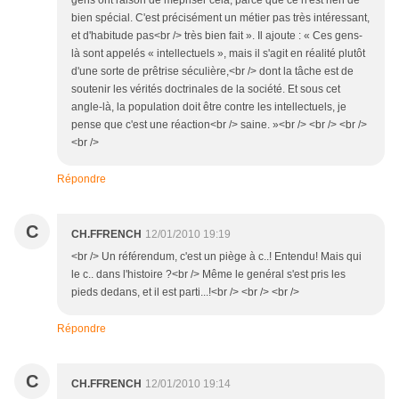
gens ont raison de mépriser cela, parce que ce n'est rien de
bien spécial. C'est précisément un métier pas très intéressant,
et d'habitude pas<br /> très bien fait ». Il ajoute : « Ces gens-
là sont appelés « intellectuels », mais il s'agit en réalité plutôt
d'une sorte de prêtrise séculière,<br /> dont la tâche est de
soutenir les vérités doctrinales de la société. Et sous cet
angle-là, la population doit être contre les intellectuels, je
pense que c'est une réaction<br /> saine. »<br /> <br /> <br />
<br />
Répondre
C
CH.FFRENCH
12/01/2010 19:19
<br /> Un référendum, c'est un piège à c..! Entendu! Mais qui
le c.. dans l'histoire ?<br /> Même le genéral s'est pris les
pieds dedans, et il est parti...!<br /> <br /> <br />
Répondre
C
CH.FFRENCH
12/01/2010 19:14