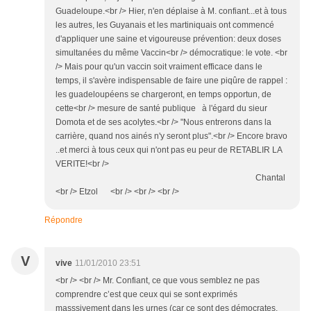
Guadeloupe.<br /> Hier, n'en déplaise à M. confiant...et à tous
les autres, les Guyanais et les martiniquais ont commencé
d'appliquer une saine et vigoureuse prévention: deux doses
simultanées du même Vaccin<br /> démocratique: le vote. <br
/> Mais pour qu'un vaccin soit vraiment efficace dans le
temps, il s'avère indispensable de faire une piqûre de rappel :
les guadeloupéens se chargeront, en temps opportun, de
cette<br /> mesure de santé publique à l'égard du sieur
Domota et de ses acolytes.<br /> "Nous entrerons dans la
carrière, quand nos ainés n'y seront plus".<br /> Encore bravo
..et merci à tous ceux qui n'ont pas eu peur de RETABLIR LA
VERITE!<br />
Chantal
<br /> Etzol <br /> <br /> <br />
Répondre
V
vive
11/01/2010 23:51
<br /> <br /> Mr. Confiant, ce que vous semblez ne pas
comprendre c’est que ceux qui se sont exprimés
masssivement dans les urnes (car ce sont des démocrates,