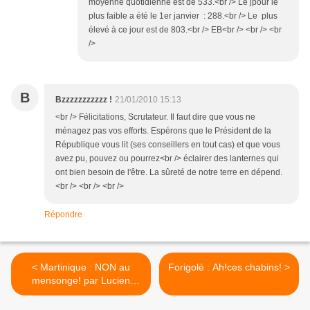
moyenne quotidienne est de 533.<br /> Le jpour le
plus faible a été le 1er janvier : 288.<br /> Le plus
élevé à ce jour est de 803.<br /> EB<br /> <br /> <br
/>
B
Bzzzzzzzzzzz !
21/01/2010 15:13
<br /> Félicitations, Scrutateur. Il faut dire que vous ne
ménagez pas vos efforts. Espérons que le Président de la
République vous lit (ses conseillers en tout cas) et que vous
avez pu, pouvez ou pourrez<br /> éclairer des lanternes qui
ont bien besoin de l'être. La sûreté de notre terre en dépend.
<br /> <br /> <br />
Répondre
< Martinique : NON au
Forigolé : Ah!ces chabins! >
mensonge! par Lucien
Chambon-Laplace.