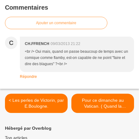
Commentaires
Ajouter un commentaire
C
CH.FFRENCH
09/03/2013 21:22
<br /> Oui mais, quand on passe beaucoup de temps avec un
comique comme flamby, est-on capable de ne point "faire et
dire des blagues" ?<br />
Répondre
< Les perles de Victorin, par
Pour ce dimanche au
E.Boulogne.
Vatican. ( Quand la
technique se met au service
du grand Art ). >
Hébergé par Overblog
Top articles