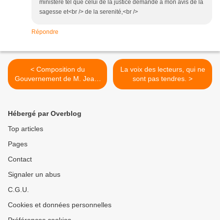
ministère tel que celui de la justice demande a mon avis de la
sagesse et<br /> de la serenité,<br />
Répondre
< Composition du
La voix des lecteurs, qui ne
Gouvernement de M. Jean-
sont pas tendres. >
Marc Ayrault le 16 mai
2012.
Hébergé par Overblog
Top articles
Pages
Contact
Signaler un abus
C.G.U.
Cookies et données personnelles