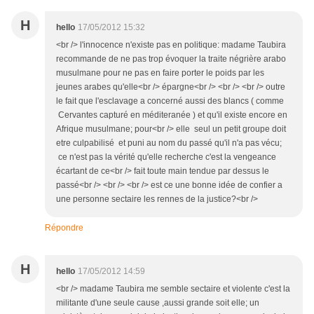
H
hello
17/05/2012 15:32
<br /> l'innocence n'existe pas en politique: madame Taubira
recommande de ne pas trop évoquer la traite négrière arabo
musulmane pour ne pas en faire porter le poids par les
jeunes arabes qu'elle<br /> épargne<br /> <br /> <br /> outre
le fait que l'esclavage a concerné aussi des blancs ( comme
Cervantes capturé en méditeranée ) et qu'il existe encore en
Afrique musulmane; pour<br /> elle seul un petit groupe doit
etre culpabilisé et puni au nom du passé qu'il n'a pas vécu;
ce n'est pas la vérité qu'elle recherche c'est la vengeance
écartant de ce<br /> fait toute main tendue par dessus le
passé<br /> <br /> <br /> est ce une bonne idée de confier a
une personne sectaire les rennes de la justice?<br />
Répondre
H
hello
17/05/2012 14:59
<br /> madame Taubira me semble sectaire et violente c'est la
militante d'une seule cause ,aussi grande soit elle; un