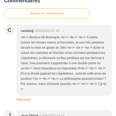
Commentaires
Ajouter un commentaire
C
castetsjj
18/05/2012 07:44
<br /> Bonjour Mr Boulogne,<br /> <br /> <br /> Comme
j'adore les choses claires et tranchées, je suis très perplexe
devant la mise en garde de JMA.<br /> <br /> <br /> Entre le
cumul des mandats et l'éviction si les ministres perdaient les
Législatives, je découvre un flou juridique qui me met mal à
l'aise, cela pourrait-il s'apparenter à une double peine ou
un<br /> choix hasardeux ou impossible !!!<br /> <br /> <br />
Et si la Droite gagnait les Législatives...quid de cette prise de
position !<br /> <br /> <br /> La philosophie pourrait m'aider ?
Par avance, merci et bonne journée.<br /> <br /> <br /> Cjj<br
/>
Répondre
J
Jean Tikitak
17/05/2012 16:43