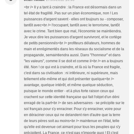
<br /> Il y a tant à craindre : la France est désormais dans un
tel état de fragilité. Pas sur un plan économique, non ! Les
puissances d'argent savent - elles ont toujours su - composer,
tantôt avec<br /> l'occupant, tantôt avec le terrorisme, tantôt
avec le crime. Tant bien que mal, l'économie se maintiendra.
Je veux dire les puissances d'argent survivront, et le cortège
de petits pensionnés<br /> profiteurs délateurs, hommes de
main et enrégimentés dans les réseaux du socialisme et de la
propagande, semaintiendra aussi. Dans "l'honneur" et dans
"les valeurs", comme il se doit et comme il<br /> en a toujours
été. Non ! ce qui est à craindre, et là où la France est fragile,
c'est dans sa civilisation : ni inférieure, ni supérieure, mais
tellement elle-même et qui doit présenter quelque<br />
avantage, quelque intérêt, et même quelque séduction,
puisque le monde entier - et à plus forte raison ceux qui
crachent sur cette identité française qui fait l'objet d'un déni
enragé de la part<br /> de ses adversaires - se précipite sur le
sol français pour s'y enraciner. Pour s'y enraciner, voire pour
en déraciner ceux qui ne delandent rien d'autre que la terre
de leurs pères soit au moins<br /> maintenue en l'état, telle
qu'elle est devenue cet aimant pour tous les peuples qui s'y
précipitent. La France, ce n'est pas n'importe quoi ! Et c'est