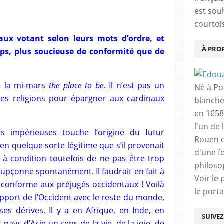
est sou
courtois
aux votant selon leurs mots d’ordre, et
À PRO
mps, plus soucieuse de conformité que de
à la mi-mars
the place to be
. Il n’est pas un
Né à Poi
des religions pour épargner aux cardinaux
blanche
en 1658
l'un de 
s impérieuses touche l’origine du futur
Rouen e
 en quelque sorte légitime que s’il provenait
d'une f
, à condition toutefois de ne pas être trop
philoso
oupçonne spontanément. Il faudrait en fait à
Voir le 
l conforme aux préjugés occidentaux ! Voilà
le porta
apport de l’Occident avec le reste du monde,
es dérives. Il y a en Afrique, en Inde, en
SUIVE
ays d’Asie un sens de la vie, de la joie, de