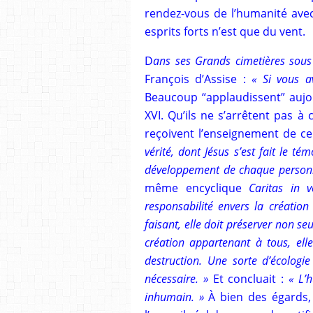
rendez-vous de l’humanité avec 
esprits forts n’est que du vent.
D
ans ses Grands cimetières sous 
François d’Assise :
« Si vous a
Beaucoup “applaudissent” aujou
XVI. Qu’ils ne s’arrêtent pas 
reçoivent l’enseignement de ce
vérité, dont Jésus s’est fait le té
développement de chaque personne
même encyclique
Caritas in v
responsabilité envers la création
faisant, elle doit préserver non se
création appartenant à tous, ell
destruction. Une sorte d’écologi
nécessaire. »
Et concluait :
« L’
inhumain. »
À bien des égards, 