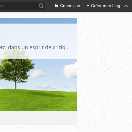
Connexion
+
Créer mon blog
Blog destiné à commenter l'actualité, politique, économique, culturelle, sportive, etc, dans un esprit de critique philosophique, d'esprit chrétien et français.La collaboration des lecteurs est souhaitée, de même que la courtoisie, et l'esprit de tolérance.