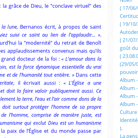
la grâce de Dieu, le “conclave virtuel” des
( 17/06/
Certitu
( 19/10/
la lune,
Bernanos écrit, à propos de saint
Autodes
viez suivi ce saint au lien de l’applaudir… »
.
( 21/07/
rd’hui la “modernité” du retrait de Benoît
goût du
à ces applaudissements convenus mais qu’ils
( 23.08.
 grand docteur de la foi :
« L’amour dans la
(29/05/
moin, est la force dynamique essentielle du vrai
pouvoir
 et de l’humanité tout entière. »
Dans cette
Album -
eritate
, il écrivait aussi :
« L’Église a une
Album -
 et doit la faire valoir publiquement aussi. Ce
Album -
ulement la terre, l’eau et l’air comme dons de la
Album 
e doit surtout protéger l’homme de sa propre
Culture 
e de l’homme, comprise de manière juste, est
Identité
humanisme qui exclut Dieu est un humanisme
).
la paix de l’Église et du monde passe par
La pens