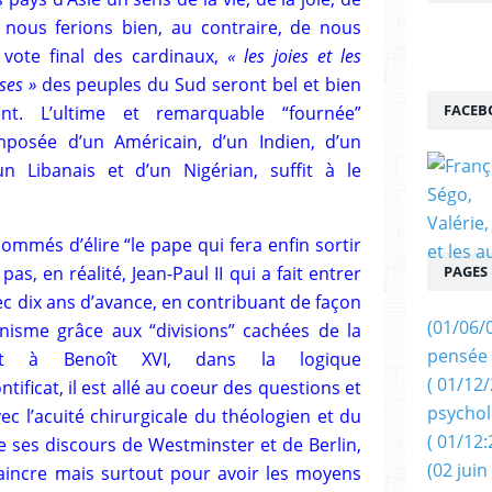
 nous ferions bien, au contraire, de nous
u vote final des cardinaux,
« les joies et les
sses »
des peuples du Sud seront bel et bien
FACEB
nt. L’ultime et remarquable “fournée”
mposée d’un Américain, d’un Indien, d’un
un Libanais et d’un Nigérian, suffit à le
mmés d’élire “le pape qui fera enfin sortir
 pas, en réalité, Jean-Paul II qui a fait entrer
PAGES
ec dix ans d’avance, en contribuant de façon
(01/06/
isme grâce aux “divisions” cachées de la
pensée 
ant à Benoît XVI, dans la logique
( 01/12
ficat, il est allé au coeur des questions et
psychol
c l’acuité chirurgicale du théologien et du
( 01/12:
lire ses discours de Westminster et de Berlin,
(02 juin
incre mais surtout pour avoir les moyens