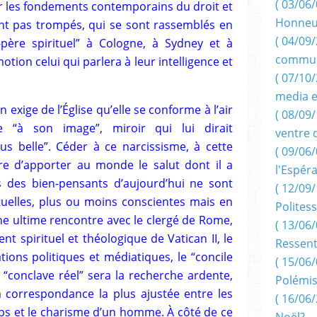
( 03/06/
ur les fondements contemporains du droit et
Honneu
sont pas trompés, qui se sont rassemblés en
( 04/09/
père spirituel” à Cologne, à Sydney et à
commun
tion celui qui parlera à leur intelligence et
( 07/10
media e
 exige de l’Église qu’elle se conforme à l’air
( 08/09/
 “à son image”, miroir qui lui dirait
ventre 
us belle”. Céder à ce narcissisme, à cette
( 09/06/
dire d’apporter au monde le salut dont il a
l'Espér
 des bien-pensants d’aujourd’hui ne sont
( 12/09/
tuelles, plus ou moins conscientes mais en
Politess
une ultime rencontre avec le clergé de Rome,
( 13/06/
nt spirituel et théologique de Vatican II, le
Ressent
ations politiques et médiatiques, le “concile
( 15/06/
 “conclave réel” sera la recherche ardente,
Polémis
a correspondance la plus ajustée entre les
( 16/06/
mps et le charisme d’un homme. À côté de ce
Noël?