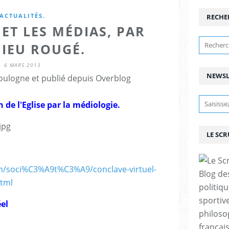
ACTUALITÉS.
RECHE
ET LES MÉDIAS, PAR
IEU ROUGÉ.
6 MARS 2013
NEWSL
ulogne et publié depuis Overblog
n de l'Eglise par la médiologie.
LE SC
om/soci%C3%A9t%C3%A9/conclave-virtuel-
Blog de
tml
politiq
sportive
éel
philoso
françai