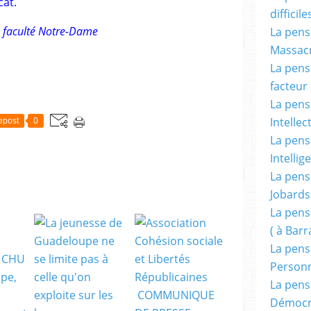
cat.
difficile
a faculté Notre-Dame
La pensé
Massacr
La pensé
facteur d
La pensé
Intellec
epost
0
La pensé
Intellig
La pensé
Jobards
La pensé
( à Bar
La pens
Person
La pens
Démocr