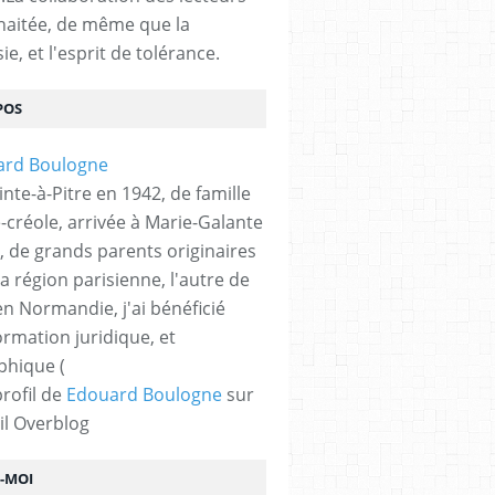
haitée, de même que la
ie, et l'esprit de tolérance.
POS
nte-à-Pitre en 1942, de famille
-créole, arrivée à Marie-Galante
, de grands parents originaires
la région parisienne, l'autre de
n Normandie, j'ai bénéficié
ormation juridique, et
phique (
profil de
Edouard Boulogne
sur
il Overblog
Z-MOI