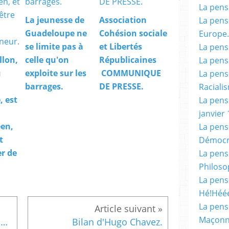
La pensé
La jeunesse de
Association
La pensé
Guadeloupe ne
Cohésion sociale
Europe.
se limite pas à
et Libertés
La pensé
llon,
celle qu'on
Républicaines
La pensé
u
exploite sur les
COMMUNIQUE
La pensé
barrages.
DE PRESSE.
Racialis
 est
La pensé
janvier 
en,
La pens
t
Démocr
er de
La pensé
Philoso
La pens
Hé!Héé
La pensé
Maçonn
Pour mieux comprendre la décentralisation, ( et la préparation en cours dite de l'Acte III ).
Bilan d'Hugo Chavez.