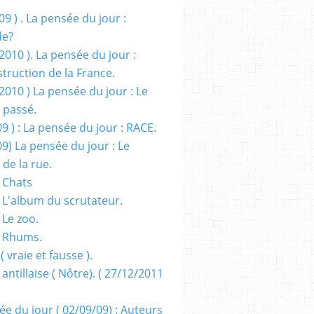
09 ) . La pensée du jour :
de?
2010 ). La pensée du jour :
truction de la France.
2010 ) La pensée du jour : Le
 passé.
09 ) : La pensée du jour : RACE.
09) La pensée du jour : Le
 de la rue.
 Chats
 L'album du scrutateur.
 Le zoo.
- Rhums.
( vraie et fausse ).
 antillaise ( Nôtre). ( 27/12/2011
ée du jour ( 02/09/09) : Auteurs