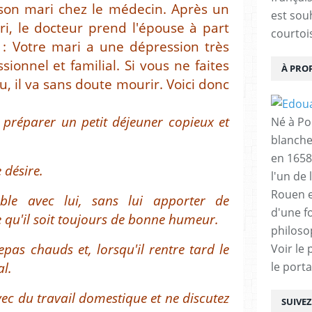
n mari chez le médecin. Après un
est sou
, le docteur prend l'épouse à part
courtois
s : Votre mari a une dépression très
ionnel et familial. Si vous ne faites
À PRO
u, il va sans doute mourir. Voici donc
ui préparer un petit déjeuner copieux et
Né à Poi
blanche
en 1658
e désire.
l'un de 
Rouen e
ble avec lui, sans lui apporter de
d'une f
te qu'il soit toujours de bonne humeur.
philoso
repas chauds et, lorsqu'il rentre tard le
Voir le 
al.
le porta
vec du travail domestique et ne discutez
SUIVE