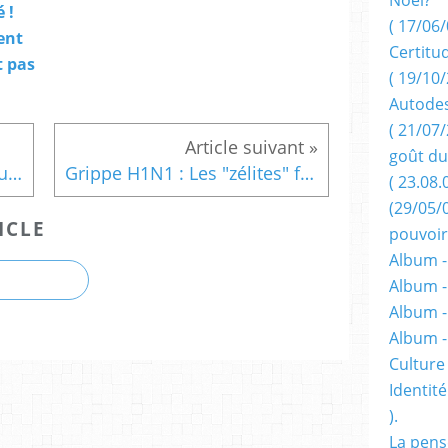
 !
( 17/06/
ent
Certitu
t pas
( 19/10/
Autodes
( 21/07/
goût du
Deux nouvelles réactions au témoignage de "Ramsès".
Grippe H1N1 : Les "zélites" feraient vaccin à part, selon le Figaro.
( 23.08.
(29/05/
ICLE
pouvoir
Album -
Album -
Album -
Album 
Culture 
Identité
).
La pens