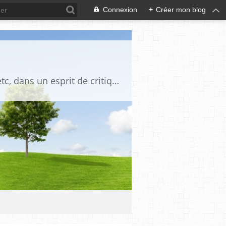
Connexion
+
Créer mon blog
Blog destiné à commenter l'actualité, politique, économique, culturelle, sportive, etc, dans un esprit de critique philosophique, d'esprit chrétien et français.La collaboration des lecteurs est souhaitée, de même que la courtoisie, et l'esprit de tolérance.