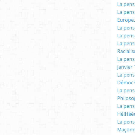
La pensé
La pensé
Europe.
La pensé
La pensé
La pensé
Racialis
La pensé
janvier 
La pens
Démocr
La pensé
Philoso
La pens
Hé!Héé
La pensé
Maçonn