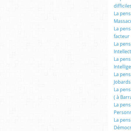
difficile
La pensé
Massacr
La pensé
facteur d
La pensé
Intellec
La pensé
Intellig
La pensé
Jobards
La pensé
( à Bar
La pens
Person
La pens
Démocr