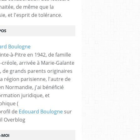
haitée, de même que la
ie, et l'esprit de tolérance.
POS
nte-à-Pitre en 1942, de famille
-créole, arrivée à Marie-Galante
, de grands parents originaires
la région parisienne, l'autre de
n Normandie, j'ai bénéficié
ormation juridique, et
phique (
profil de
Edouard Boulogne
sur
il Overblog
Z-MOI