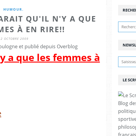
HUMOUR.
RECHE
ARAIT QU'IL N'Y A QUE
ES À EN RIRE!!
22 OCTOBRE 2009
NEWSL
ulogne et publié depuis Overblog
n'y a que les femmes à
LE SC
Blog de
politiq
e
sportive
philoso
françai