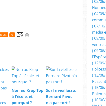
( 03/06/
Honneu
( 04/09/
commun
( 07/10
media e
epost
0
( 08/09/
ventre 
( 09/06/
l'Espér
( 12/09/
Politess
( 13/06/
Ressent
( 15/06/
Non au Krop Top
Sur la vieillesse,
Polémis
à l'école, et
Bernard Pivot
( 16/06/
ices
pourquoi ?
n'a pas tort !
Noël?