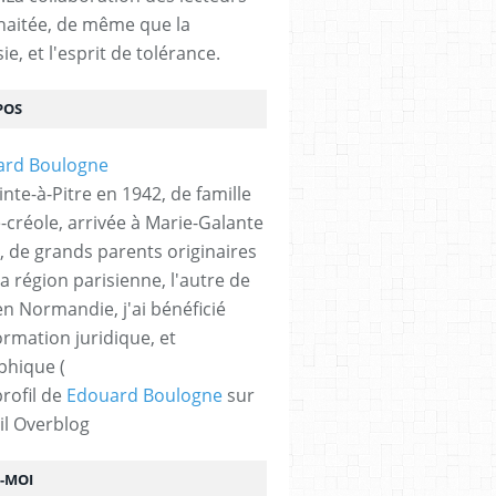
haitée, de même que la
ie, et l'esprit de tolérance.
POS
nte-à-Pitre en 1942, de famille
-créole, arrivée à Marie-Galante
, de grands parents originaires
la région parisienne, l'autre de
n Normandie, j'ai bénéficié
ormation juridique, et
phique (
profil de
Edouard Boulogne
sur
il Overblog
Z-MOI