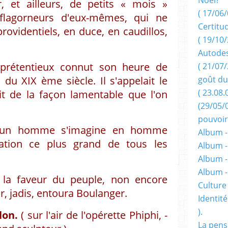
, et ailleurs, de petits « mois »
( 17/06/
 flagorneurs d'eux-mêmes, qui ne
Certitu
ovidentiels, en duce, en caudillos,
( 19/10/
Autodes
 prétentieux connut son heure de
( 21/07/
n du XIX ème siècle. Il s'appelait le
goût du
( 23.08.
nit de la façon lamentable que l'on
(29/05/
pouvoir
, un homme s'imagine en homme
Album -
nation ce plus grand de tous les
Album -
Album -
Album 
il la faveur du peuple, non encore
Culture 
ur, jadis, entoura Boulanger.
Identité
).
lon.
( sur l'air de l'opérette Phiphi, -
La pens