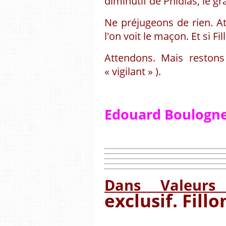
diminutif de Phidias, le gr
Ne préjugeons de rien. A
l'on voit le maçon. Et si Fil
Attendons. Mais restons 
« vigilant » ).
Edouard Boulogne
Dans Valeurs 
exclusif. Fill