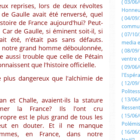
( 03/06/
ux reprises, lors de deux révoltes
Honneu
 de Gaulle avait été renversé, quel
( 04/09/
istoire de France aujourd'hui? Peut-
commun
 Car de Gaulle, si éminent soit-il, si
( 07/10
it été, n'était pas sans défauts.
media e
e notre grand homme déboulonnée,
( 08/09/
e aussi trouble que celle de Pétain
ventre 
naissent que l'histoire officielle.
( 09/06/
l'Espér
le plus dangereux que l'alchimie de
( 12/09/
Politess
n et Challe, avaient-ils la stature
( 13/06/
Ressent
mer la France? Ils l'ont cru
( 15/06/
ropre est le plus grand de tous les
Polémis
peut en douter. Et il ne manque
( 16/06/
ommes, en France, dans notre
Noël?