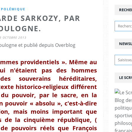
POLÉMIQUE
RECHE
ARDE SARKOZY, PAR
BOULOGNE.
9 OCTOBRE 2013
NEWSL
ulogne et publié depuis Overblog
hommes providentiels ». Même au
qui n'étaient pas des hommes
des souverains héréditaires,
LE SC
xte historico-religieux différent
 du pouvoir, par le sacre, en la
Blog de
 pouvoir « absolu », c'est-à-dire
politiq
tion, mais moins important que
sportive
s de la cinquième république, (
philoso
 de pouvoirs réels que François
françai