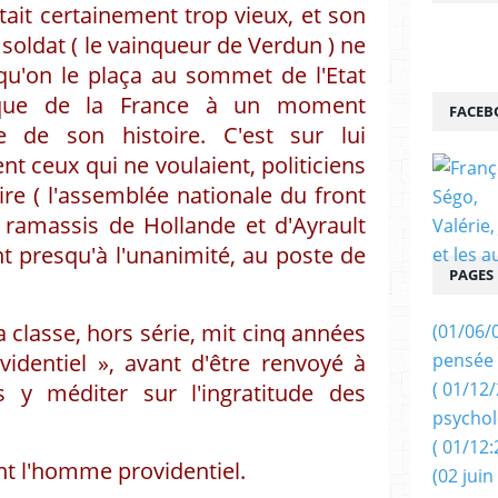
tait certainement trop vieux, et son
 soldat ( le vainqueur de Verdun ) ne
 qu'on le plaça au sommet de l'Etat
ique de la France à un moment
FACEB
ue de son histoire. C'est sur lui
t ceux qui ne voulaient, politiciens
ire ( l'assemblée nationale du front
: ramassis de Hollande et d'Ayrault
sant presqu'à l'unanimité, au poste de
PAGES
 classe, hors série, mit cinq années
(01/06/
identiel », avant d'être renvoyé à
pensée 
( 01/12
s y méditer sur l'ingratitude des
psychol
( 01/12:
nt l'homme providentiel.
(02 juin