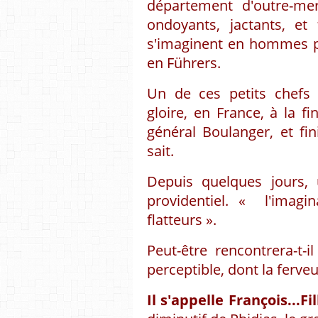
département d'outre-mer
ondoyants, jactants, et
s'imaginent en hommes pr
en Führers.
Un de ces petits chefs
gloire, en France, à la fi
général Boulanger, et fi
sait.
Depuis quelques jours
providentiel. « l'imagi
flatteurs ».
Peut-être rencontrera-t-
perceptible, dont la ferve
Il s'appelle François...Fil