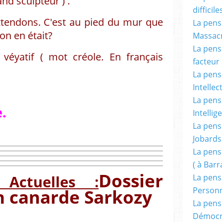
and sculpteur ) .
difficile
ttendons. C'est au pied du mur que
La pensé
lon en était?
Massacr
La pensé
véyatif ( mot créole. En français
facteur d
La pensé
Intellec
La pensé
.
Intellig
La pensé
Jobards
La pensé
( à Bar
Dossier
Actuelles :
La pens
Person
on canarde Sarkozy
La pens
Démocr