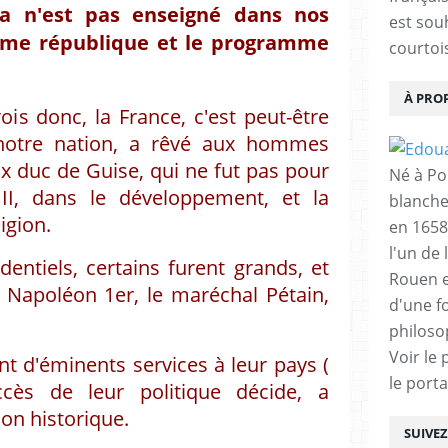
a n'est pas enseigné dans nos
est sou
sième république et le programme
courtois
À PRO
s donc, la France, c'est peut-être
notre nation, a rêvé aux hommes
ux duc de Guise, qui ne fut pas pour
Né à Poi
II, dans le développement, et la
blanche
igion.
en 1658
l'un de 
ntiels, certains furent grands, et
Rouen e
ls Napoléon 1er, le maréchal Pétain,
d'une f
philoso
Voir le 
nt d'éminents services à leur pays (
le porta
cès de leur politique décide, a
ion historique.
SUIVE