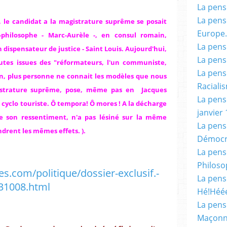
La pensé
La pensé
s, le candidat a la magistrature suprême se posait
Europe.
i-philosophe - Marc-Aurèle -, en consul romain,
La pensé
en dispensateur de justice - Saint Louis. Aujourd'hui,
La pensé
utes issues des "réformateurs, l'un communiste,
La pensé
lon, plus personne ne connait les modèles que nous
Racialis
gistrature suprême, pose, même pas en Jacques
La pensé
 cyclo touriste. Ô tempora! Ô mores ! A la décharge
janvier 
de son ressentiment, n'a pas lésiné sur la même
La pens
rent les mêmes effets. ).
Démocr
La pensé
Philoso
s.com/politique/dossier-exclusif.-
La pens
131008.html
Hé!Héé
La pensé
Maçonn