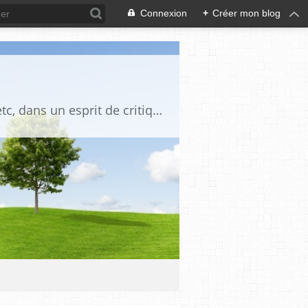
Connexion
+
Créer mon blog
Blog destiné à commenter l'actualité, politique, économique, culturelle, sportive, etc, dans un esprit de critique philosophique, d'esprit chrétien et français.La collaboration des lecteurs est souhaitée, de même que la courtoisie, et l'esprit de tolérance.