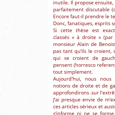
inutile. Il propose ensuite,
parfaitement discutable (q
Encore faut-il prendre le t
Donc, fanatiques, esprits 
Si cette thèse est exac
classés « à droite » (pa
monsieur Alain de Benoist
pas tant qu’ils le croien
qui se croient de gauch
pensent (horresco referens 
tout simplement.
Aujourd'hui, nous nous 
notions de droite et de g
approfondirons
.sur l'extr
J’ai presque envie de m’
ces articles sérieux et aus
s’informe ni ne se forme