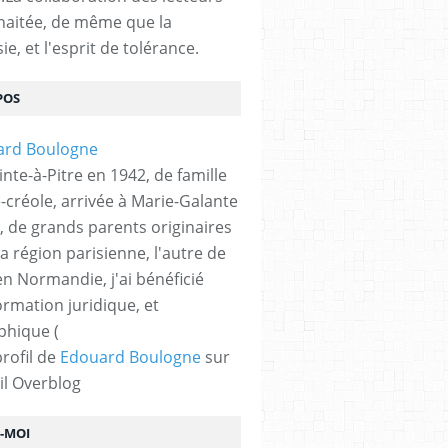
haitée, de même que la
ie, et l'esprit de tolérance.
POS
nte-à-Pitre en 1942, de famille
-créole, arrivée à Marie-Galante
, de grands parents originaires
la région parisienne, l'autre de
n Normandie, j'ai bénéficié
ormation juridique, et
phique (
profil de
Edouard Boulogne
sur
il Overblog
Z-MOI