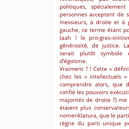
politiques, spécialemen
personnes acceptent de s
messieurs, à droite et à
gauche, ce terme étant p
(aah ! le pro-gres-siiiii
générosité, de justice. L
serait plutôt symbole 
d’égoïsme.
Vraiment ? ! Cette « défin
chez les « intellectuels
comprendre alors, que de
confié les pouvoirs exécuti
majorités de droite ?) m
étaient plus conservateu
nomenklatura, que le parti
règne du parti unique po