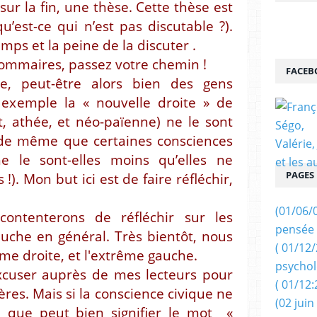
 sur la fin, une thèse. Cette thèse est
u’est-ce qui n’est pas discutable ?).
emps et la peine de la discuter .
sommaires, passez votre chemin !
FACEB
te, peut-être alors bien des gens
r exemple la « nouvelle droite » de
, athée, et néo-païenne) ne le sont
t, de même que certaines consciences
e le sont-elles moins qu’elles ne
PAGES
!). Mon but ici est de faire réfléchir,
(01/06/
contenterons de réfléchir sur les
pensée 
auche en général. Très bientôt, nous
( 01/12
ême droite, et l'extrême gauche.
psychol
excuser auprès de mes lecteurs pour
( 01/12:
tères. Mais si la conscience civique ne
(02 juin
, que peut bien signifier le mot «