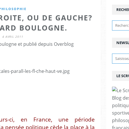
PHILOSOPHIE
RECHE
ROITE, OU DE GAUCHE?
ARD BOULOGNE.
4 AVRIL 2011
NEWSL
ulogne et publié depuis Overblog
LE SC
Blog de
politiq
sportive
rs-ci, en France, une période
philoso
a pensée politique cède la place à la
françai