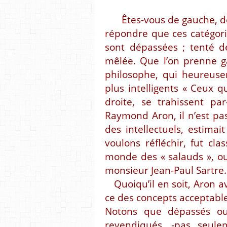
Êtes-vous de gauche, d
répondre que ces catégorie
sont dépassées ; tenté d
mêlée. Que l’on prenne g
philosophe, qui heureuse
plus intelligents « Ceux 
droite, se trahissent par
Raymond Aron, il n’est pas
des intellectuels, estimai
voulons réfléchir, fut clas
monde des « salauds », o
monsieur Jean-Paul Sartre.
Quoiqu’il en soit, Aron av
ce des concepts acceptabl
Notons que dépassés ou
revendiqués, -pas seule