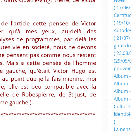
( 17/06/
Certitu
de l'article cette pensée de Victor
( 19/10/
Autodes
fier qu'à mes yeux, au-delà des
( 21/07/
alyses de programmes, par delà les
goût du
outes vie en société, nous ne devons
( 23.08.
 ne pensent pas comme nous restent
(29/05/
es. Mais si cette pensée de l'homme
pouvoir
e gauche, qu'était Victor Hugo est
Album -
au point que je la fais mienne, moi
Album -
e, elle est peu compatible avec la
Album -
elle de Robespierre, de St-Just, de
Album 
ême gauche ).
Culture 
Identité
*************************************
).
La pens