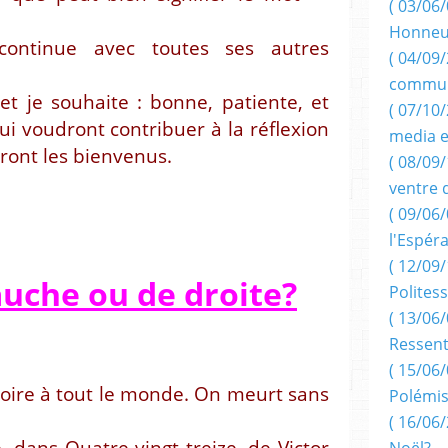
( 03/06/
Honneu
continue avec toutes ses autres
( 04/09/
commun
t je souhaite : bonne, patiente, et
( 07/10
ui voudront contribuer à la réflexion
media e
ront les bienvenus.
( 08/09/
ventre 
( 09/06/
l'Espér
( 12/09/
auche ou de droite?
Politess
( 13/06/
Ressent
( 15/06/
boire à tout le monde. On meurt sans
Polémis
( 16/06/
, dans Quatre-vingt treize, de Victor
Noël?