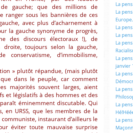
La pensé
t de gauche; que des millions de
La pensé
e ranger sous les bannières de ces
Europe.
 gauche, avec plus d’acharnement à
La pensé
our la gauche synonyme de progrès,
La pensé
isme des discours électoraux !), de
La pensé
a droite, toujours selon la gauche,
Racialis
de conservatisme, d’immobilisme,
La pensé
janvier 
ition » plutôt répandue, (mais plutôt
La pens
 » que dans le peuple, car comment
Démocr
s majorités souvent larges, aient
La pensé
fs et législatifs à des hommes et des
Philoso
e paraît éminemment discutable. Qui
La pens
rs, en URSS, que les membres de la
Hé!Héé
 communiste, instaurant d’ailleurs le
La pensé
ur éviter toute mauvaise surprise
Maçonn