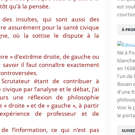
ôt qu'à la pensée.
est sou
courtois
 des insultes, qui sont aussi des
ire assurément pour la santé civique
À PRO
ne, où la sottise le dispute à la
Né à Poi
pire » d'extrême droite, de gauche ou
blanche
 savoir il faut connaître exactement
en 1658
controversées.
l'un de 
Scrutateur étant de contribuer à
Rouen e
 civique par l’analyse et le débat, j’ai
d'une f
eurs une réflexion de philosophie
philoso
e « droite » et de « gauche », à partir
Voir le 
xpérience de professeur et de
le porta
 de l’information, ce qui n’est pas
SUIVE