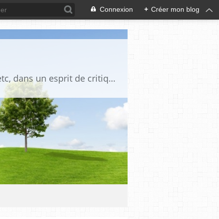
Connexion
+
Créer mon blog
Blog destiné à commenter l'actualité, politique, économique, culturelle, sportive, etc, dans un esprit de critique philosophique, d'esprit chrétien et français.La collaboration des lecteurs est souhaitée, de même que la courtoisie, et l'esprit de tolérance.