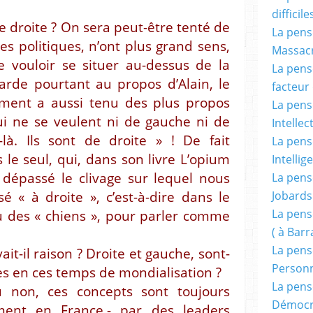
difficile
e droite ? On sera peut-être tenté de
La pensé
s politiques, n’ont plus grand sens,
Massacr
e vouloir se situer au-dessus de la
La pensé
arde pourtant au propos d’Alain, le
facteur d
ment a aussi tenu des plus propos
La pensé
qui ne se veulent ni de gauche ni de
Intellec
-là. Ils sont de droite » ! De fait
La pensé
 le seul, qui, dans son livre L’opium
Intellig
t dépassé le clivage sur lequel nous
La pensé
sé « à droite », c’est-à-dire dans le
Jobards
La pensé
u des « chiens », pour parler comme
( à Bar
La pens
ait-il raison ? Droite et gauche, sont-
Person
es en ces temps de mondialisation ?
La pens
 non, ces concepts sont toujours
Démocr
ment en France,- par des leaders