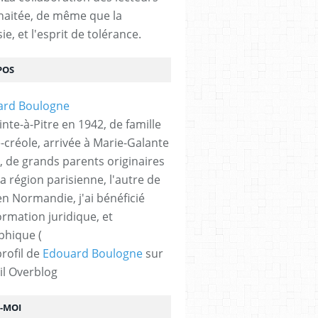
haitée, de même que la
ie, et l'esprit de tolérance.
POS
nte-à-Pitre en 1942, de famille
-créole, arrivée à Marie-Galante
, de grands parents originaires
la région parisienne, l'autre de
n Normandie, j'ai bénéficié
ormation juridique, et
phique (
profil de
Edouard Boulogne
sur
il Overblog
Z-MOI