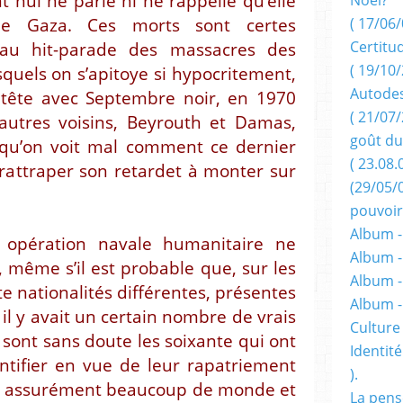
t nul ne parle ni ne rappelle qu’elle
( 17/06/
 de Gaza. Ces morts sont certes
Certitu
, au hit-parade des massacres des
( 19/10/
squels on s’apitoye si hypocritement,
Autodes
a tête avec Septembre noir, en 1970
( 21/07/
 autres voisins, Beyrouth et Damas,
goût du
l qu’on voit mal comment ce dernier
( 23.08.
 rattraper son retardet à monter sur
(29/05/
pouvoir
Album -
e opération navale humanitaire ne
Album -
, même s’il est probable que, sur les
Album -
 nationalités différentes, présentes
Album 
 il y avait un certain nombre de vrais
Culture 
 sont sans doute les soixante qui ont
Identité
ntifier en vue de leur rapatriement
).
ait assurément beaucoup de monde et
La pens