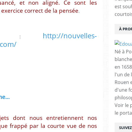
 nuancé, et non aligné. Ce sont les
est sou
 exercice correct de la pensée
.
courtois
À PRO
http://nouvelles-
bek :
.com/
Né à Poi
blanche
en 1658
l'un de 
Rouen e
d'une f
e...
philoso
Voir le 
le porta
ets dont nous entretiennent nos
que frappé par la courte vue de nos
SUIVE