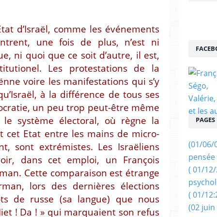
Etat d’Israël, comme les événements
trent, une fois de plus, n’est ni
FACEB
, ni quoi que ce soit d’autre, il est,
titutionel. Les protestations de la
ënne voire les manifestations qui s’y
u’Israël, à la différence de tous ses
mocratie, un peu trop peut-être même
e le système électoral, où règne la
PAGES
t cet Etat entre les mains de micro-
(01/06/
t, sont extrémistes. Les Israëliens
pensée 
oir, dans cet emploi, un François
( 01/12
rman. Cette comparaison est étrange
psychol
man, lors des dernières élections
( 01/12:
ts de russe (sa langue) que nous
(02 juin
iet ! Da ! » qui marquaient son refus