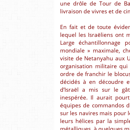
une drôle de Tour de Ba
livraison de vivres et de ci
En fait et de toute évide
lequel les Israëliens ont
Large échantillonnage 
mondiale » maximale, cho
visite de Netanyahu aux 
organisation militaire qui
ordre de franchir le blocu
décidés à en découdre et
d’Israël a mis sur le gâ
inespérée. Il aurait pou
équipes de commandos de 
sur les navires mais pour 
leurs hélices par la simpl
métalliques, à quelques mi