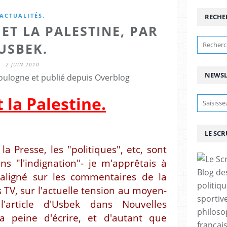
ACTUALITÉS.
RECHE
ET LA PALESTINE, PAR
USBEK.
2 JUIN 2010
NEWSL
ulogne et publié depuis Overblog
 la Palestine.
LE SC
 Presse, les "politiques", etc, sont
s "l'indignation"- je m'apprêtais à
Blog de
 aligné sur les commentaires de la
politiq
s TV, sur l'actuelle tension au moyen-
sportive
l'article d'Usbek dans Nouvelles
philoso
a peine d'écrire, et d'autant que
françai