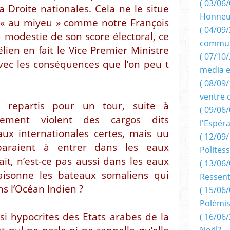
( 03/06/
Droite nationales. Cela ne le situe
Honneu
t « au miyeu » comme notre François
( 04/09/
a modestie de son score électoral, ce
commun
lien en fait le Vice Premier Ministre
( 07/10
avec les conséquences que l’on peu t
media e
( 08/09/
ventre 
à repartis pour un tour, suite à
( 09/06/
rdement violent des cargos dits
l'Espér
aux internationales certes, mais uu
( 12/09/
araient à entrer dans les eaux
Politess
ait, n’est-ce pas aussi dans les eaux
( 13/06/
raisonne les bateaux somaliens qui
Ressent
s l’Océan Indien ?
( 15/06/
Polémis
si hypocrites des Etats arabes de la
( 16/06/
Noël?