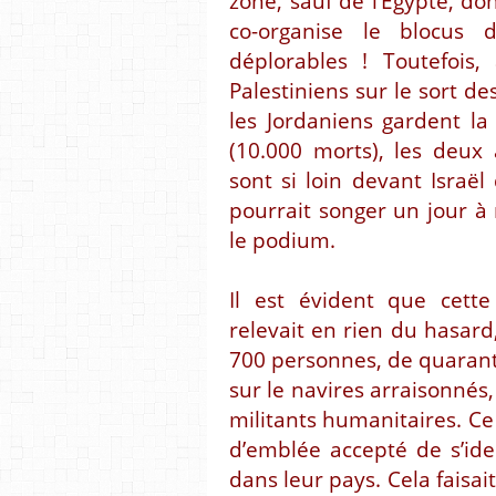
zone, sauf de l’Egypte, don
co-organise le blocus
déplorables ! Toutefois
Palestiniens sur le sort de
les Jordaniens gardent l
(10.000 morts), les deux
sont si loin devant Israë
pourrait songer un jour à
le podium.
Il est évident que cett
relevait en rien du hasard
700 personnes, de quarante
sur le navires arraisonnés,
militants humanitaires. Ce
d’emblée accepté de s’ide
dans leur pays. Cela fais