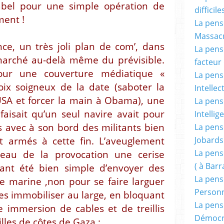
bel pour une simple opération de
difficile
ment !
La pensé
Massacr
nce, un très joli plan de com’, dans
La pensé
 marché au-delà même du prévisible.
facteur d
pour une couverture médiatique «
La pensé
ix soigneux de la date (saboter la
Intellec
USA et forcer la main à Obama), une
La pensé
 faisait qu’un seul navire avait pour
Intellig
s avec à son bord des militants bien
La pensé
Jobards
 armés à cette fin. L’aveuglement
La pensé
teau de la provocation une cerise
( à Bar
rtant été bien simple d’envoyer des
La pens
marine ,non pour se faire larguer
Person
les immobiliser au large, en bloquant
La pens
e immersion de cables et de treillis
Démocr
lles de côtes de Gaza :