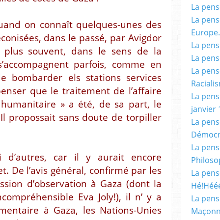
La pensé
La pensé
uand on connaît quelques-unes des
Europe.
éconisées, dans le passé, par Avigdor
La pensé
e plus souvent, dans le sens de la
La pensé
 s’accompagnent parfois, comme en
La pensé
e bombarder els stations services
Racialis
enser que le traitement de l’affaire
La pensé
humanitaire » a été, de sa part, le
janvier 
Il propossait sans doute de torpiller
La pens
Démocr
La pensé
 d’autres, car il y aurait encore
Philoso
t. De l’avis général, confirmé par les
La pens
sion d’observation à Gaza (dont la
Hé!Héé
compréhensible Eva Joly!), il n’ y a
La pensé
mentaire à Gaza, les Nations-Unies
Maçonn