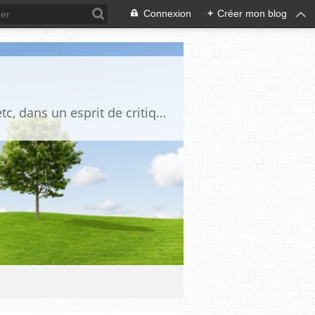
Connexion
+
Créer mon blog
Blog destiné à commenter l'actualité, politique, économique, culturelle, sportive, etc, dans un esprit de critique philosophique, d'esprit chrétien et français.La collaboration des lecteurs est souhaitée, de même que la courtoisie, et l'esprit de tolérance.