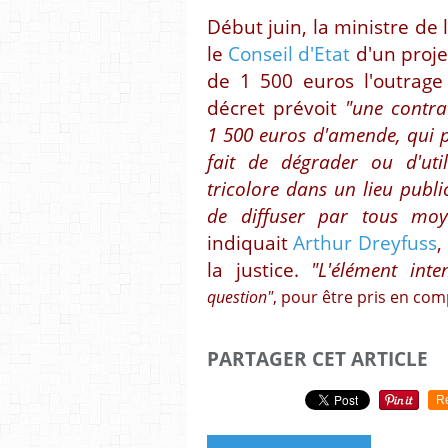
Début juin, la ministre de l
le
Conseil d'Etat
d'un proje
de 1 500 euros l'outrage
décret prévoit
"une contra
1 500 euros d'amende, qui p
fait de dégrader ou d'uti
tricolore dans un lieu publi
de diffuser par tous moye
indiquait
Arthur Dreyfuss
,
la justice.
"L'élément inte
question"
, pour être pris en comp
PARTAGER CET ARTICLE
R