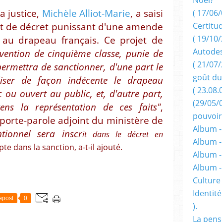
a justice,
Michèle Alliot-Marie
, a saisi
( 17/06/
t de décret punissant d'une amende
Certitu
( 19/10/
 au drapeau français. Ce projet de
Autodes
vention de cinquième classe, punie de
( 21/07/
ermettra de sanctionner, d'une part le
goût du
liser de façon indécente le drapeau
( 23.08.
c ou ouvert au public, et, d'autre part,
(29/05/
ns la représentation de ces faits"
,
pouvoir
 porte-parole adjoint du ministère de
Album -
ntionnel sera inscr
it dans le décret en
Album -
te dans la sanction, a-t-il ajouté.
Album -
Album 
Culture 
Identité
epost
0
).
La pens