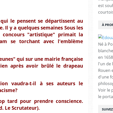
est sou
courtois
 qui le pensent se départissent au
À PRO
e. Il y a quelques semaines Sous les
concours "artistique" primait la
dam se torchant avec l'emblème
Né à Poi
blanche
en 1658
eunes" qui sur une mairie française
l'un de 
rien après avoir brûlé le drapeau
Rouen e
d'une f
ion vaudra-t-il à ses auteurs le
philoso
racisme?
Voir le 
le porta
rop tard pour prendre conscience.
rd. Le Scrutateur).
SUIVE