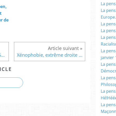
La pensé
en,
La pensé
t
Europe.
er de
La pensé
La pensé
La pensé
Racialis
La pensé
Une semaine à la loupe ( 15/06/10 ) : L'internet mobile fait un tabac en France, par Henri Pauvert.
Xénophobie, extrême droite : la mystification.
janvier 
La pens
ICLE
Démocr
La pensé
Philoso
La pens
Hé!Héé
La pensé
Maçonn