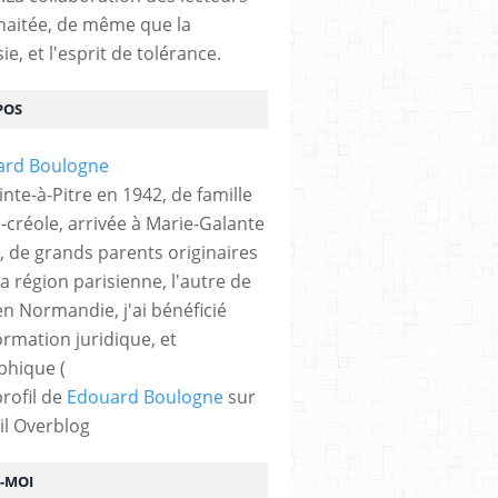
haitée, de même que la
ie, et l'esprit de tolérance.
POS
nte-à-Pitre en 1942, de famille
-créole, arrivée à Marie-Galante
, de grands parents originaires
la région parisienne, l'autre de
n Normandie, j'ai bénéficié
ormation juridique, et
phique (
profil de
Edouard Boulogne
sur
il Overblog
Z-MOI