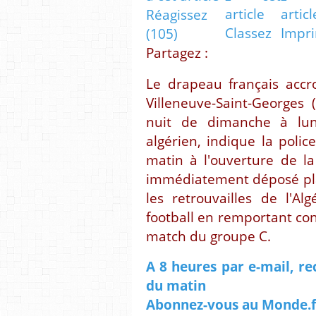
Réagissez
Classez
Impr
(105)
Partagez :
L
e drapeau français accr
Villeneuve-Saint-Georges
nuit de dimanche à lu
algérien, indique la polic
matin à l'ouverture de l
immédiatement déposé pla
les retrouvailles de l'
football en remportant con
match du groupe C.
A 8 heures par e-mail, re
du matin
Abonnez-vous au Monde.fr 