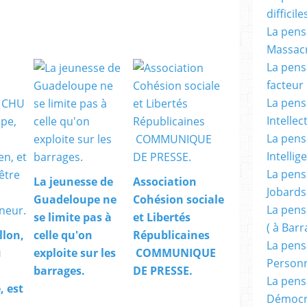
difficile
La pensé
Massacr
La pensé
facteur d
La pensé
Intellec
La pensé
Intellig
La pensé
La jeunesse de
Association
Jobards
Guadeloupe ne
Cohésion sociale
La pensé
se limite pas à
et Libertés
( à Bar
llon,
celle qu'on
Républicaines
La pens
u
exploite sur les
COMMUNIQUE
Person
barrages.
DE PRESSE.
La pens
 est
Démocr