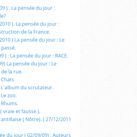
09 ) . La pensée du jour :
de?
2010 ). La pensée du jour :
truction de la France.
2010 ) La pensée du jour : Le
 passé.
09 ) : La pensée du jour : RACE.
09) La pensée du jour : Le
 de la rue.
 Chats
 L'album du scrutateur.
 Le zoo.
- Rhums.
( vraie et fausse ).
 antillaise ( Nôtre). ( 27/12/2011
ée du jour ( 02/09/09) : Auteurs