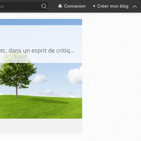
Connexion
+
Créer mon blog
Blog destiné à commenter l'actualité, politique, économique, culturelle, sportive, etc, dans un esprit de critique philosophique, d'esprit chrétien et français.La collaboration des lecteurs est souhaitée, de même que la courtoisie, et l'esprit de tolérance.