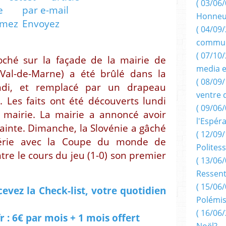
( 03/06/
Honneu
imez
Envoyez
( 04/09/
commun
( 07/10
oché sur la façade de la mairie de
media e
 (Val-de-Marne) a été brûlé dans la
( 08/09/
ndi, et remplacé par un drapeau
ventre 
e. Les faits ont été découverts lundi
( 09/06/
a mairie. La mairie a annoncé avoir
l'Espér
inte. Dimanche, la Slovénie a gâché
( 12/09/
Algérie avec la Coupe du monde de
Politess
tre le cours du jeu (1-0) son premier
( 13/06/
Ressent
( 15/06/
cevez la Check-list, votre quotidien
Polémis
( 16/06/
: 6€ par mois + 1 mois offert
Noël?