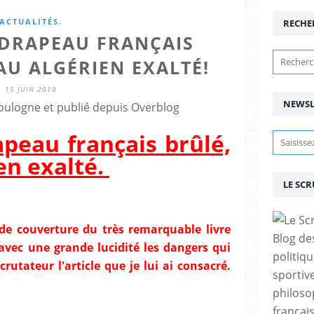
ACTUALITÉS.
RECHE
 DRAPEAU FRANÇAIS
AU ALGÉRIEN EXALTÉ!
15 JUIN 2010
NEWSL
ulogne et publié depuis Overblog
apeau français brûlé,
en exalté.
LE SC
 de couverture du très remarquable livre
Blog de
avec une grande lucidité les dangers qui
politiq
utateur l'article que je lui ai consacré.
sportive
philoso
françai