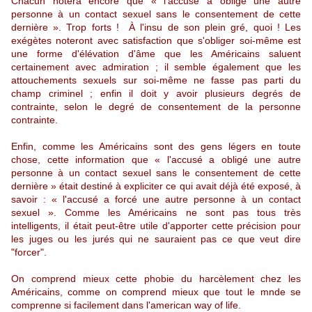
Chacun notera encore que « l'accusé a obligé une autre
personne à un contact sexuel sans le consentement de cette
dernière ». Trop forts ! À l'insu de son plein gré, quoi ! Les
exégètes noteront avec satisfaction que s'obliger soi-même est
une forme d'élévation d'âme que les Américains saluent
certainement avec admiration ; il semble également que les
attouchements sexuels sur soi-même ne fasse pas parti du
champ criminel ; enfin il doit y avoir plusieurs degrés de
contrainte, selon le degré de consentement de la personne
contrainte.
Enfin, comme les Américains sont des gens légers en toute
chose, cette information que « l'accusé a obligé une autre
personne à un contact sexuel sans le consentement de cette
dernière » était destiné à expliciter ce qui avait déjà été exposé, à
savoir : « l'accusé a forcé une autre personne à un contact
sexuel ». Comme les Américains ne sont pas tous très
intelligents, il était peut-être utile d'apporter cette précision pour
les juges ou les jurés qui ne sauraient pas ce que veut dire
"forcer".
On comprend mieux cette phobie du harcèlement chez les
Américains, comme on comprend mieux que tout le mnde se
comprenne si facilement dans l'american way of life.