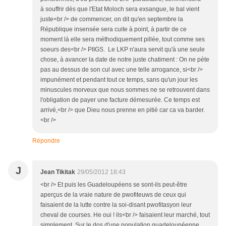
à souffrir dès que l'Etat Moloch sera exsangue, le bal vient
juste<br /> de commencer, on dit qu'en septembre la
République insensée sera cuite à point, à partir de ce
moment là elle sera méthodiquement pillée, tout comme ses
soeurs des<br /> PIIGS. Le LKP n'aura servit qu'à une seule
chose, à avancer la date de notre juste chatiment : On ne pète
pas au dessus de son cul avec une telle arrogance, si<br />
impunément et pendant tout ce temps, sans qu'un jour les
minuscules morveux que nous sommes ne se retrouvent dans
l'obligation de payer une facture démesurée. Ce temps est
arrivé,<br /> que Dieu nous prenne en pitié car ca va barder.
<br />
Répondre
J
Jean Tikitak
29/05/2012 18:43
<br /> Et puis les Guadeloupéens se sont-ils peut-être
aperçus de la vraie nature de pwofiteuws de ceux qui
faisaient de la lutte contre la soi-disant pwofitasyon leur
cheval de courses. He oui ! ils<br /> faisaient leur marché, tout
simplement. Sur le dos d'une population guadeloupéenne