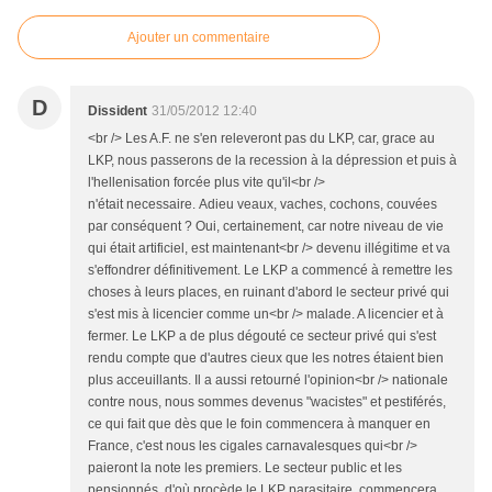
Ajouter un commentaire
D
Dissident
31/05/2012 12:40
<br /> Les A.F. ne s'en releveront pas du LKP, car, grace au
LKP, nous passerons de la recession à la dépression et puis à
l'hellenisation forcée plus vite qu'il<br />
n'était necessaire. Adieu veaux, vaches, cochons, couvées
par conséquent ? Oui, certainement, car notre niveau de vie
qui était artificiel, est maintenant<br /> devenu illégitime et va
s'effondrer définitivement. Le LKP a commencé à remettre les
choses à leurs places, en ruinant d'abord le secteur privé qui
s'est mis à licencier comme un<br /> malade. A licencier et à
fermer. Le LKP a de plus dégouté ce secteur privé qui s'est
rendu compte que d'autres cieux que les notres étaient bien
plus acceuillants. Il a aussi retourné l'opinion<br /> nationale
contre nous, nous sommes devenus "wacistes" et pestiférés,
ce qui fait que dès que le foin commencera à manquer en
France, c'est nous les cigales carnavalesques qui<br />
paieront la note les premiers. Le secteur public et les
pensionnés, d'où procède le LKP parasitaire, commencera