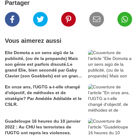
Partager
Vous aimerez aussi
Elie Domota a un sens aigü de la
publicité, (ou de la propande) Mais
son génie est parfois discuté.Le
grand Elie, bien secondé par Gaby
Clavier (son Goebbels) est un grand
communicateur. Mais communicateur
En onze ans, l'UGTG a-t-elle changé
de quoi ? Les Guadeloupéens sont
d'objectif, de méthodes et de
divisés à ce sujet et Elie en voudra à
stratégie? Par Amédée Adélaïde et le
leur majorité que son génie ne séduit
CSLR.
pas. C'est comme en amour le fluide
est souvent capricieux. Pour en juger
j'ai cho
Guadeloupe 16 heures du 10 janvier
2022 : Au CHU les terroristes de
l'UGTG ont repris les violences.