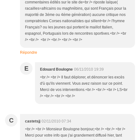
commentaires édités sur le site de<br /> riposte laïque(
racailles=africains ou maghrébins, qui sont Français pour la
majorité de 3éme ou 4éme génération) aucune critique nos
compratriotes Corses nationalistes qui sillent<br /> l'hymne
Français? ou les jeunes qui portent le maillot Italien,
espagnol, Portuguais lors de rencontres sportives.<br /> <br
/> <br /> <br /> <br /> <br /> <br />
Répondre
E
Edouard Boulogne
06/11/2010 19:39
<br /> <br /> Il faut déplorer, et dénoncer les excès
d'ù qu'ils viennent. Vous avez raison sur ce point.
Merci de vos interventions.<br /> <br /> <br /> LS<br
/> <br /> <br /> <br />
C
castetsjj
02/11/2010 07:34
<br /> <br /> Monsieur Boulogne bonjour,<br /> <br /> <br />
Merci pour votre info que j'ai grandement diffusé hier, tant