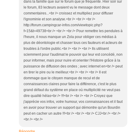
dans la famille que sur le forum que je fréquente. Hier soir sur
le forum, 83 lecteurs avaient vu le message dont deux
commentaires...<br /> croissez et multipliez pour diffuser
l'ignominie et son analyse.<br /> <br /> <br />
http://forum.campingcar-infos.com/viewtopic.php?
f=15&t=49738<br /> <br /> <br /> Pour remettre les pendules à
l'heure, il nous manque un Zola pour obliger ces médias à
plus de déontologie et chasser tous ces fauteurs et acteurs de
troubles à l'ordre public.<br /> <br /> <br /> Ils utilisent
sciemment pour l'audimat le pouvoir qui leur est concédé, non
pour informer, mais pour nuire et orienter l'Histoire grâce à la
puissance de diffusion des ondes ; avec internet en<br /> peut
en tirer le pire ou le meilleur.<br /> <br /> <br /> Il est
dommage que le citoyen manque de recul et de
connaissances claires pour faire la différence, c'est le plus
grand défaut du système en place où multiplicité ne veut pas
dire qualité hélas<br /> !!!<br /> <br /> <br /> Croyez que
j'apprécie vos infos, votre humour, vos connaissances et il faut
en avoir pour trouver un support qui démontre qu'un Bourdin
peut en cacher un autre !!!<br /> <br /> <br /> CJJ<br /> <br />
<br /> <br />
Répondre