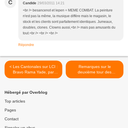
C
Candide
29/03/2011 14:21
<br /> besancenot et lepen = MEME COMBAT. La peinture
n'est pas la même, la musique diffère mais le magasin, le
stock et les clients sont parfaitement identiques. Jumeaux,
doubles, clones. Clowns aussi,<br /> mais pas amusants du
tout.<br /> <br /> <br />
Répondre
< Les Cantonales sur LCI :
Remarques sur le
Bravo Rama Yade, par
deuxième tour des
Marc Decap.
cantonales, par Marc
Décap. >
Hébergé par Overblog
Top articles
Pages
Contact
Signaler un abus