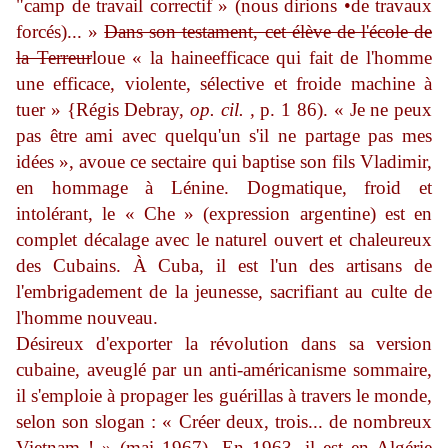
"camp de travail correctif » (nous dirions •de travaux
forcés)... »
Dans son testament, cet élève de l'école de
la Terreur
loue
« la haine
efficace qui fait
de
l'homme
une
efficace,
violente, sélective et froide machine à
tuer » {Régis
Debray,
op.
cil.
,
p. 1 86). « Je
ne
peux
pas être ami avec
quelqu'un
s'il ne partage
pas
mes
idées », avoue ce sectaire qui baptise son fils Vladimir,
en hommage à Lénine. Dogmatique, froid et
intolérant, le « Che » (expression argentine) est en
complet décalage avec le naturel ouvert et chaleureux
des
Cubains. À Cuba,
il
est l'un des artisans de
l'embrigadement de la jeunesse, sacrifiant au culte
de
l'homme nouveau.
Désireux d'exporter la révolution dans sa version
cubaine, aveuglé par un anti-américanisme sommaire,
il s'emploie à propager les guérillas à travers le monde,
selon son slogan : « Créer deux, trois... de nombreux
Vietnam ! » (mai 1967). En 1963, il est en Algérie