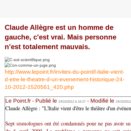
Claude Allègre est un homme de
gauche, c'est vrai. Mais personne
n'est totalement mauvais.
http://www.lepoint.fr/invites-du-point/l-italie-vient-
d-etre-le-theatre-d-un-evenement-historique-24-
10-2012-1520561_420.php
Le Point.fr - Publié le
- Modifié le
24/10/2012 à 16:27
24/10/2012
Claude Allègre : "L'Italie vient d'être le théâtre d'un évén
Sept sismologues ont été condamnés pour ne pas avoir su 
du 6 avril 2009. Le problème : personne ne sait auj