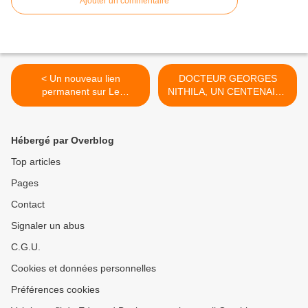
Ajouter un commentaire
< Un nouveau lien
DOCTEUR GEORGES
permanent sur Le
NITHILA, UN CENTENAIRE
Scrutateur : Islam clair et
A LA VIE BIEN REMPLIE. >
net.
Hébergé par Overblog
Top articles
Pages
Contact
Signaler un abus
C.G.U.
Cookies et données personnelles
Préférences cookies