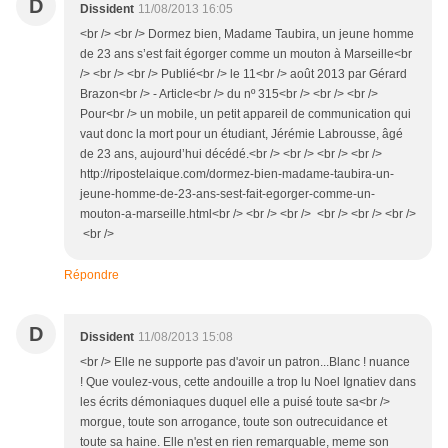
D
Dissident
11/08/2013 16:05
<br /> <br /> Dormez bien, Madame Taubira, un jeune homme
de 23 ans s’est fait égorger comme un mouton à Marseille<br
/> <br /> <br /> Publié<br /> le 11<br /> août 2013 par Gérard
Brazon<br /> - Article<br /> du nº 315<br /> <br /> <br />
Pour<br /> un mobile, un petit appareil de communication qui
vaut donc la mort pour un étudiant, Jérémie Labrousse, âgé
de 23 ans, aujourd’hui décédé.<br /> <br /> <br /> <br />
http://ripostelaique.com/dormez-bien-madame-taubira-un-
jeune-homme-de-23-ans-sest-fait-egorger-comme-un-
mouton-a-marseille.html<br /> <br /> <br /> <br /> <br /> <br />
<br />
Répondre
D
Dissident
11/08/2013 15:08
<br /> Elle ne supporte pas d'avoir un patron...Blanc ! nuance
! Que voulez-vous, cette andouille a trop lu Noel Ignatiev dans
les écrits démoniaques duquel elle a puisé toute sa<br />
morgue, toute son arrogance, toute son outrecuidance et
toute sa haine. Elle n'est en rien remarquable, meme son