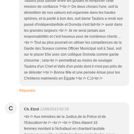
Taubira pour passer entre les gouttes et remporter cette
mission de confiance ?<br /> De deux choses l'une, soit la
démolition de nos valeurs est organisée dans les hautes
sphères, et la parité à bon dos, soit dame Taubira a renié son
passé d'indépendantiste et Domota s'est fait<br /> avoir dans
les grandes largeurs.<br /> Je ne serai jamais aux
responsabilités et c'est heureux pour de nombreux clients ...
<br /> Tout au plus pourrait-on utiliser les compétences de la
Garde des Sceaux comme Officier Municipal soit à Saul, soit
sur le placer Elie avec son collègue Domota comme garde
chiourme ; cela<br /> permettrait au moins de soulager
Taubira d'un Chef et Valls d'un poids dont il n'est pas près de
se délester !<br /> Bonne fête et une pensée émue pour les
Chrétiens malmenés en Égypte !<br /> CJJ<br />
Répondre
C
Ch. Etzol
12/08/2013 02:29
<br /> Aux ministres de la Justice,de la Police et de
l'Education<br /> <br /> <br /> Elles étaient 16
femmes montant à l'échafaud en chantant laudate