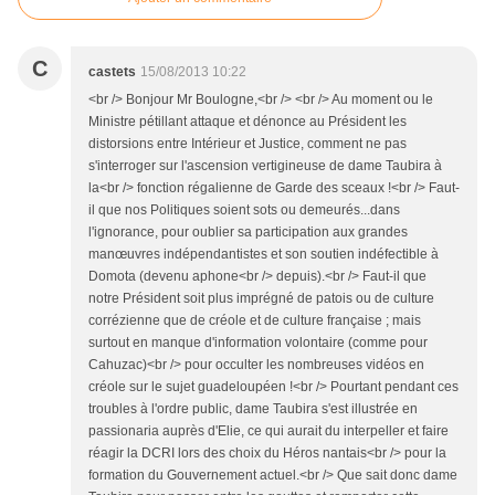
C
castets
15/08/2013 10:22
<br /> Bonjour Mr Boulogne,<br /> <br /> Au moment ou le
Ministre pétillant attaque et dénonce au Président les
distorsions entre Intérieur et Justice, comment ne pas
s'interroger sur l'ascension vertigineuse de dame Taubira à
la<br /> fonction régalienne de Garde des sceaux !<br /> Faut-
il que nos Politiques soient sots ou demeurés...dans
l'ignorance, pour oublier sa participation aux grandes
manœuvres indépendantistes et son soutien indéfectible à
Domota (devenu aphone<br /> depuis).<br /> Faut-il que
notre Président soit plus imprégné de patois ou de culture
corrézienne que de créole et de culture française ; mais
surtout en manque d'information volontaire (comme pour
Cahuzac)<br /> pour occulter les nombreuses vidéos en
créole sur le sujet guadeloupéen !<br /> Pourtant pendant ces
troubles à l'ordre public, dame Taubira s'est illustrée en
passionaria auprès d'Elie, ce qui aurait du interpeller et faire
réagir la DCRI lors des choix du Héros nantais<br /> pour la
formation du Gouvernement actuel.<br /> Que sait donc dame