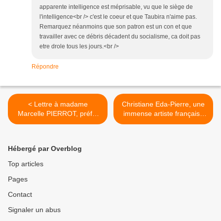
apparente intelligence est méprisable, vu que le siège de
l'intelligence<br /> c'est le coeur et que Taubira n'aime pas.
Remarquez néanmoins que son patron est un con et que
travailler avec ce débris décadent du socialisme, ca doit pas
etre drole tous les jours.<br />
Répondre
< Lettre à madame
Christiane Eda-Pierre, une
Marcelle PIERROT, préfet
immense artiste française
de la Guadeloupe, par la
de la Martinique, par le
FEDERATION Du PARTI
Collège du Morne rouge. >
RADICAL UDI
Hébergé par Overblog
GUADELOUPE.
Top articles
Pages
Contact
Signaler un abus