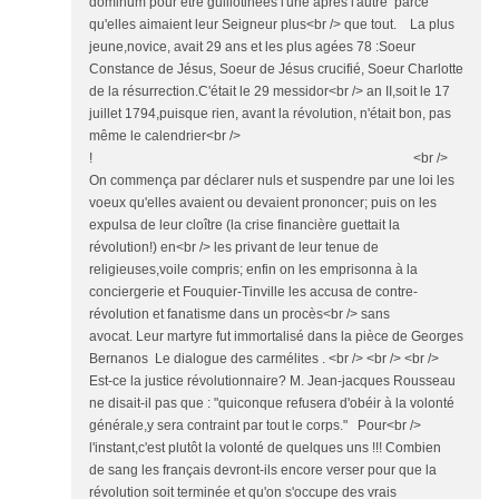
dominum pour être guillotinées l'une après l'autre parce
qu'elles aimaient leur Seigneur plus<br /> que tout. La plus
jeune,novice, avait 29 ans et les plus agées 78 :Soeur
Constance de Jésus, Soeur de Jésus crucifié, Soeur Charlotte
de la résurrection.C'était le 29 messidor<br /> an II,soit le 17
juillet 1794,puisque rien, avant la révolution, n'était bon, pas
même le calendrier<br />
! <br />
On commença par déclarer nuls et suspendre par une loi les
voeux qu'elles avaient ou devaient prononcer; puis on les
expulsa de leur cloître (la crise financière guettait la
révolution!) en<br /> les privant de leur tenue de
religieuses,voile compris; enfin on les emprisonna à la
conciergerie et Fouquier-Tinville les accusa de contre-
révolution et fanatisme dans un procès<br /> sans
avocat. Leur martyre fut immortalisé dans la pièce de Georges
Bernanos Le dialogue des carmélites . <br /> <br /> <br />
Est-ce la justice révolutionnaire? M. Jean-jacques Rousseau
ne disait-il pas que : "quiconque refusera d'obéir à la volonté
générale,y sera contraint par tout le corps." Pour<br />
l'instant,c'est plutôt la volonté de quelques uns !!! Combien
de sang les français devront-ils encore verser pour que la
révolution soit terminée et qu'on s'occupe des vrais